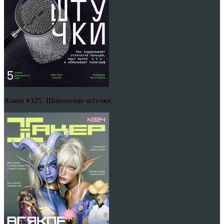
Хакер #325. Шпионские штучки