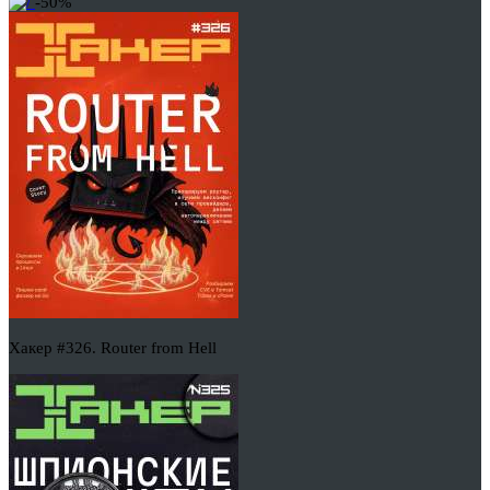
-50%
Хакер #326. Router from Hell