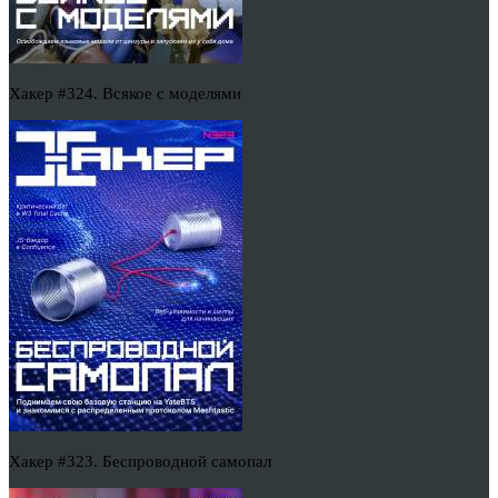
Хакер #324. Всякое с моделями
Хакер #323. Беспроводной самопал