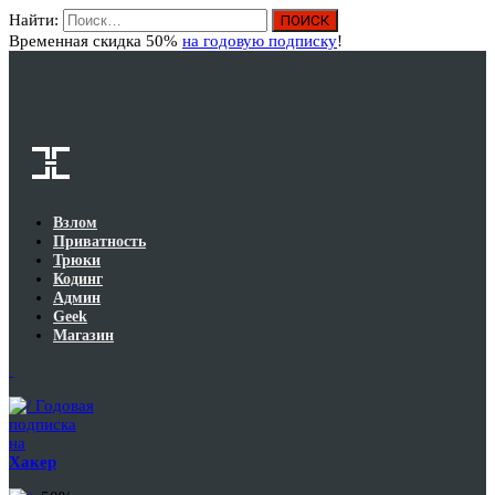
Найти:
Вход
Временная скидка 50%
на годовую подписку
!
Взлом
Приватность
Трюки
Кодинг
Админ
Geek
Магазин
Годовая
подписка
на
Хакер