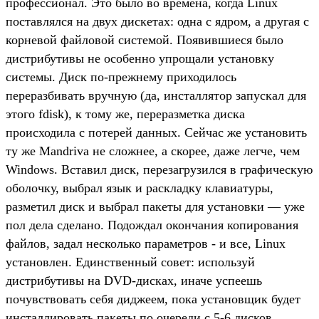
профессионал. Это было во времена, когда Linux
поставлялся на двух дискетах: одна с ядром, а другая с
корневой файловой системой. Появившиеся было
дистрибутивы не особенно упрощали установку
системы. Диск по-прежнему приходилось
переразбивать вручную (да, инсталлятор запускал для
этого fdisk), к тому же, переразметка диска
происходила с потерей данных. Сейчас же установить
ту же Mandriva не сложнее, а скорее, даже легче, чем
Windows. Вставил диск, перезагрузился в графическую
оболочку, выбрал язык и раскладку клавиатуры,
разметил диск и выбрал пакеты для установки — уже
пол дела сделано. Подождал окончания копирования
файлов, задал несколько параметров - и все, Linux
установлен. Единственный совет: используй
дистрибутивы на DVD-дисках, иначе успеешь
почувствовать себя диджеем, пока установщик будет
инсталлировать пакеты по очереди с 5-6 дисков.