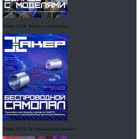
Хакер #324. Всякое с моделями
Хакер #323. Беспроводной самопал