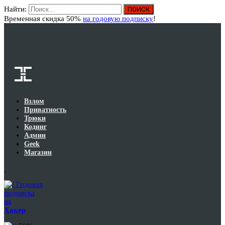
Найти:
Вход
Временная скидка 50%
на годовую подписку
!
Взлом
Приватность
Трюки
Кодинг
Админ
Geek
Магазин
Годовая
подписка
на
Хакер