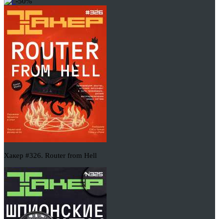
-50%
Хакер #326. Router from Hell