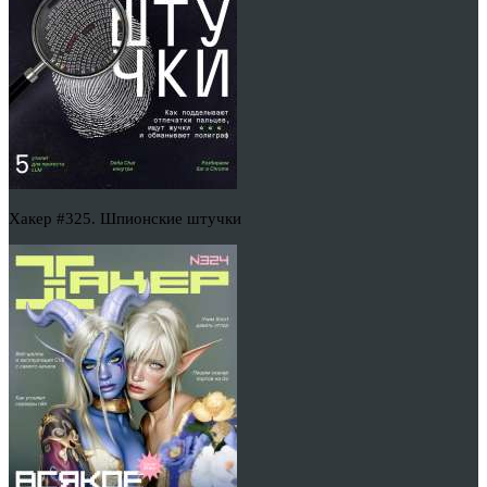
Хакер #325. Шпионские штучки