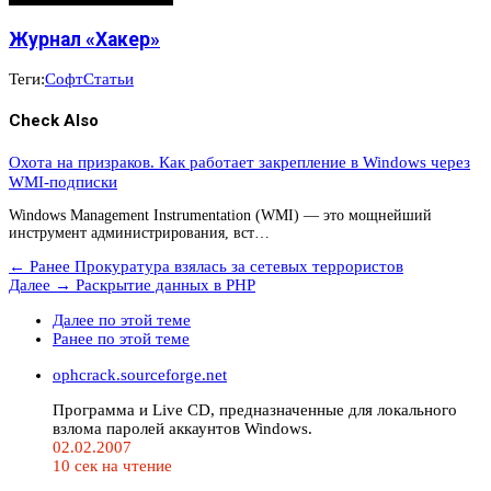
Журнал «Хакер»
Теги:
Софт
Статьи
Check Also
Охота на призраков. Как работает закрепление в Windows через
WMI-подписки
Windows Management Instrumentation (WMI) — это мощнейший
инструмент администрирования, вст…
← Ранее
Прокуратура взялась за сетевых террористов
Далее →
Раскрытие данных в PHP
Далее по этой теме
Ранее по этой теме
ophcrack.sourceforge.net
Программа и Live CD, предназначенные для локального
взлома паролей аккаунтов Windows.
02.02.2007
10 сек на чтение