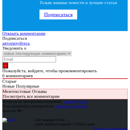
Только важные новости и лучшие статьи
Подписаться
Открыть комментарии
Подписаться
авторизуйтесь
Уведомить о
Пожалуйста, войдите, чтобы прокомментировать
0
комментариев
Старые
Новые
Популярные
Межтекстовые Отзывы
Посмотреть все комментарии
Вопросы по материалам и подписке:
support@glc.ru
Отдел рекламы и спецпроектов:
yakovleva.a@glc.ru
Контент
18+
Сайт защищен Qrator —
самой забойной защитой от DDoS в мире
Подписка для физлиц