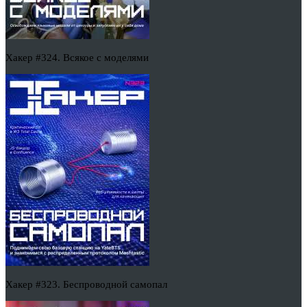
Хакер #324. Всякое с моделями
Хакер #323. Беспроводной самопал