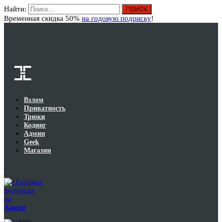
Найти:
Вход
Временная скидка 50%
на годовую подписку
!
Взлом
Приватность
Трюки
Кодинг
Админ
Geek
Магазин
Годовая
подписка
на
Хакер