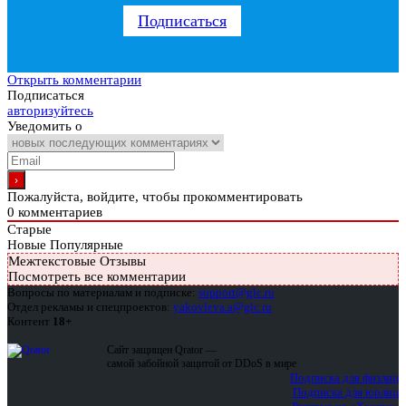
Подписаться
Открыть комментарии
Подписаться
авторизуйтесь
Уведомить о
Пожалуйста, войдите, чтобы прокомментировать
0
комментариев
Старые
Новые
Популярные
Межтекстовые Отзывы
Посмотреть все комментарии
Вопросы по материалам и подписке:
support@glc.ru
Отдел рекламы и спецпроектов:
yakovleva.a@glc.ru
Контент
18+
Сайт защищен Qrator —
самой забойной защитой от DDoS в мире
Подписка для физлиц
Подписка для юрлиц