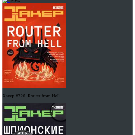
-50%
Хакер #326. Router from Hell