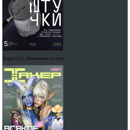
Хакер #325. Шпионские штучки