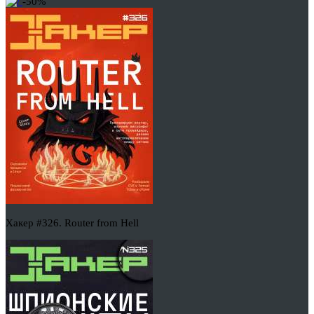
-50%
Хакер #326. Router from Hell