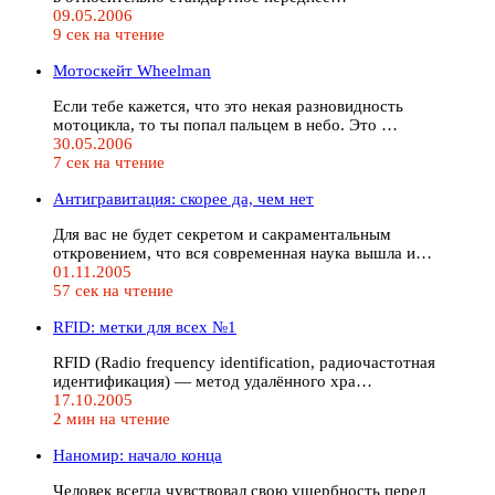
09.05.2006
9 сек на чтение
Мотоскейт Wheelman
Если тебе кажется, что это некая разновидность
мотоцикла, то ты попал пальцем в небо. Это …
30.05.2006
7 сек на чтение
Антигравитация: скорее да, чем нет
Для вас не будет секретом и сакраментальным
откровением, что вся современная наука вышла и…
01.11.2005
57 сек на чтение
RFID: метки для всех №1
RFID (Radio frequency identification, радиочастотная
идентификация) — метод удалённого хра…
17.10.2005
2 мин на чтение
Наномир: начало конца
Человек всегда чувствовал свою ущербность перед