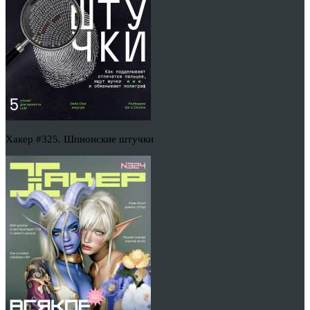
Хакер #325. Шпионские штучки