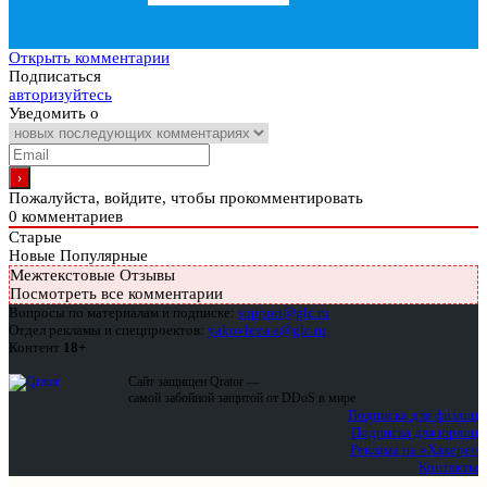
Открыть комментарии
Подписаться
авторизуйтесь
Уведомить о
Пожалуйста, войдите, чтобы прокомментировать
0
комментариев
Старые
Новые
Популярные
Межтекстовые Отзывы
Посмотреть все комментарии
Вопросы по материалам и подписке:
support@glc.ru
Отдел рекламы и спецпроектов:
yakovleva.a@glc.ru
Контент
18+
Сайт защищен Qrator —
самой забойной защитой от DDoS в мире
Подписка для физлиц
Подписка для юрлиц
Реклама на «Хакере»
Контакты