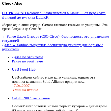
Check Also
LD_PRELOAD Reloaded. Закрепляемся в Linux — от перехвата
функций до руткита BEURK
«Зорко одно лишь сердце. Самого главного глазами не увидишь». Эта
фраза Антуана де Сент-Эк…
← Ранее
Джон Стюарт (CSO Cisco): безопасность это управление
ситуацией
Далее →
Sophos выпустила бесплатную утилиту для борьбы с
руткитами
Далее по этой теме
Ранее по этой теме
USB Food Hub
USB-хабами сейчас мало кого удивишь, однако эта
новинка компании Solid Alliance вряд ли ко…
17.04.2007
3 мин на чтение
CeBIT 2007: окончание
CoolerMaster освоила новый формат кулеров – диаметром
90 мм и очень специфической формы. У…