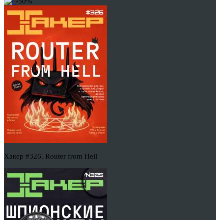
-50%
Хакер #326. Router from Hell