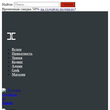
Найти:
Вход
Временная скидка 50%
на годовую подписку
!
Взлом
Приватность
Трюки
Кодинг
Админ
Geek
Магазин
Годовая
подписка
на
Хакер