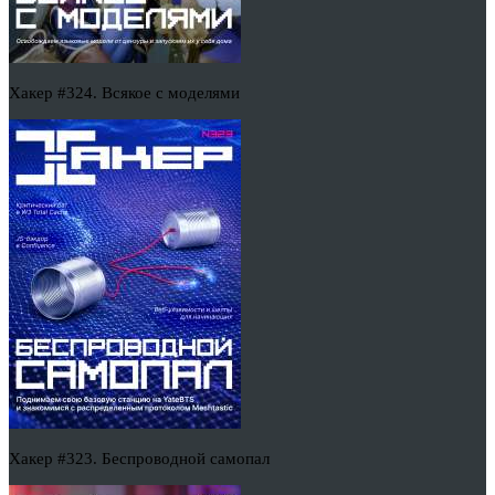
Хакер #324. Всякое с моделями
Хакер #323. Беспроводной самопал