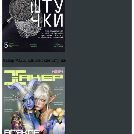
Хакер #325. Шпионские штучки