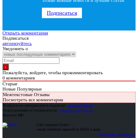
Только важные новости и лучшие статьи
Подписаться
Открыть комментарии
Подписаться
авторизуйтесь
Уведомить о
Пожалуйста, войдите, чтобы прокомментировать
0
комментариев
Старые
Новые
Популярные
Межтекстовые Отзывы
Посмотреть все комментарии
Вопросы по материалам и подписке:
support@glc.ru
Отдел рекламы и спецпроектов:
yakovleva.a@glc.ru
Контент
18+
Сайт защищен Qrator —
самой забойной защитой от DDoS в мире
Подписка для физлиц