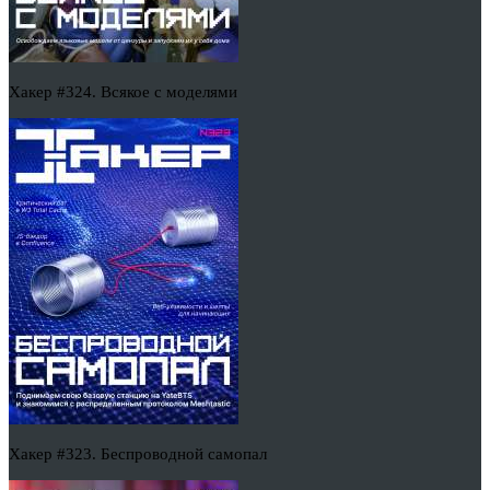
Хакер #324. Всякое с моделями
Хакер #323. Беспроводной самопал