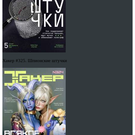
Хакер #325. Шпионские штучки