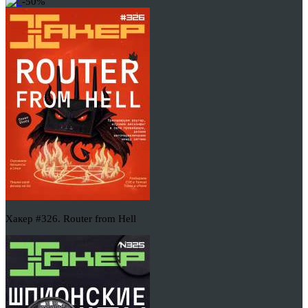
-50%
Хакер #326. Router from Hell