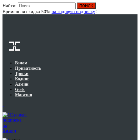
Найти:
Вход
Временная скидка 50%
на годовую подписку
!
Взлом
Приватность
Трюки
Кодинг
Админ
Geek
Магазин
Годовая
подписка
на
Хакер