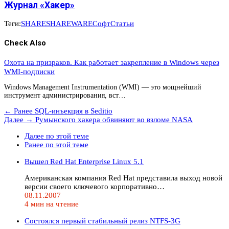
Журнал «Хакер»
Теги:
SHARE
SHAREWARE
Софт
Статьи
Check Also
Охота на призраков. Как работает закрепление в Windows через
WMI-подписки
Windows Management Instrumentation (WMI) — это мощнейший
инструмент администрирования, вст…
← Ранее
SQL-инъекция в Seditio
Далее →
Румынского хакера обвиняют во взломе NASA
Далее по этой теме
Ранее по этой теме
Вышел Red Hat Enterprise Linux 5.1
Американская компания Red Hat представила выход новой
версии своего ключевого корпоративно…
08.11.2007
4 мин на чтение
Состоялся первый стабильный релиз NTFS-3G