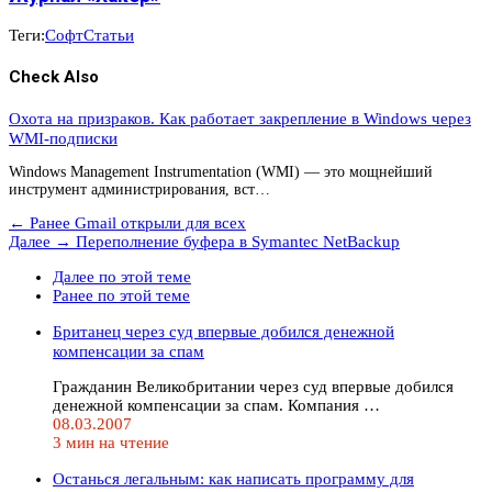
Теги:
Софт
Статьи
Check Also
Охота на призраков. Как работает закрепление в Windows через
WMI-подписки
Windows Management Instrumentation (WMI) — это мощнейший
инструмент администрирования, вст…
← Ранее
Gmail открыли для всех
Далее →
Переполнение буфера в Symantec NetBackup
Далее по этой теме
Ранее по этой теме
Британец через суд впервые добился денежной
компенсации за спам
Гражданин Великобритании через суд впервые добился
денежной компенсации за спам. Компания …
08.03.2007
3 мин на чтение
Останься легальным: как написать программу для