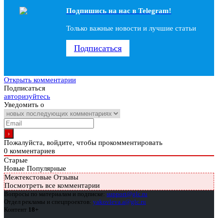
Подпишись на наc в Telegram!
Только важные новости и лучшие статьи
Подписаться
Открыть комментарии
Подписаться
авторизуйтесь
Уведомить о
Пожалуйста, войдите, чтобы прокомментировать
0
комментариев
Старые
Новые
Популярные
Межтекстовые Отзывы
Посмотреть все комментарии
Вопросы по материалам и подписке:
support@glc.ru
Отдел рекламы и спецпроектов:
yakovleva.a@glc.ru
Контент
18+