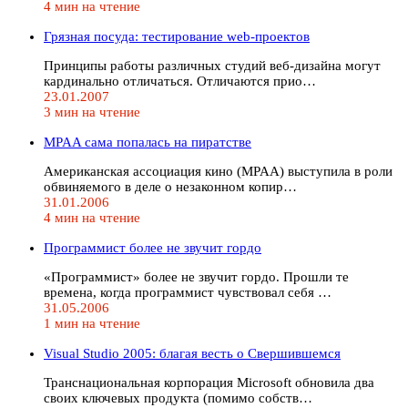
4 мин на чтение
Грязная посуда: тестирование web-проектов
Принципы работы различных студий веб-дизайна могут
кардинально отличаться. Отличаются прио…
23.01.2007
3 мин на чтение
MPAA сама попалась на пиратстве
Американская ассоциация кино (MPAA) выступила в роли
обвиняемого в деле о незаконном копир…
31.01.2006
4 мин на чтение
Программист более не звучит гордо
«Программист» более не звучит гордо. Прошли те
времена, когда программист чувствовал себя …
31.05.2006
1 мин на чтение
Visual Studio 2005: благая весть о Свершившемся
Транснациональная корпорация Microsoft обновила два
своих ключевых продукта (помимо собств…