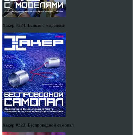
Хакер #324. Всякое с моделями
Хакер #323. Беспроводной самопал