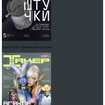
Хакер #325. Шпионские штучки