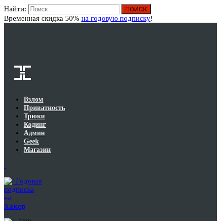
Найти:
Вход
Временная скидка 50%
на годовую подписку
!
Взлом
Приватность
Трюки
Кодинг
Админ
Geek
Магазин
Годовая
подписка
на
Хакер