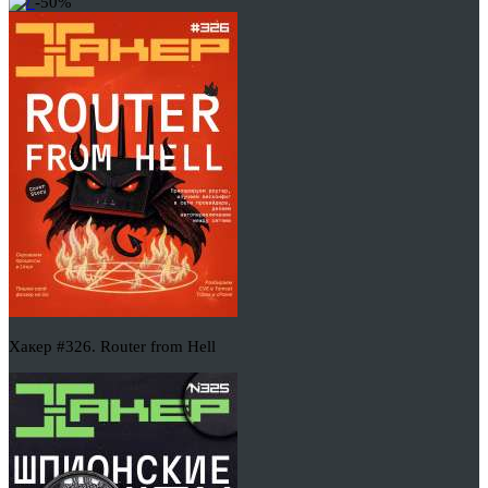
-50%
Хакер #326. Router from Hell