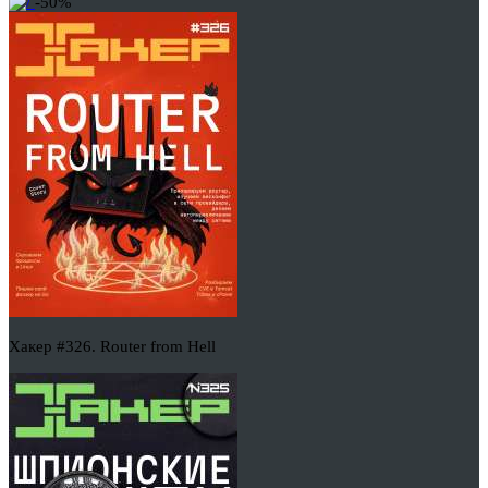
-50%
Хакер #326. Router from Hell