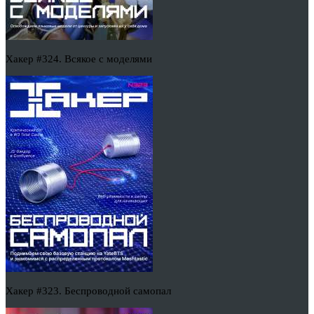
Хакер #324. Всякое с моделями
Хакер #323. Беспроводной самопал