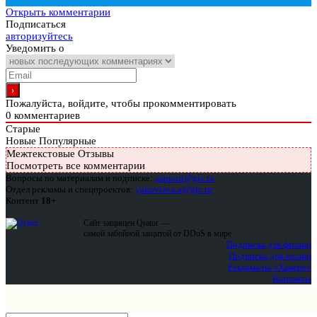
Открыть комментарии
Подписаться
авторизуйтесь
Уведомить о
Пожалуйста, войдите, чтобы прокомментировать
0
комментариев
Старые
Новые
Популярные
Межтекстовые Отзывы
Посмотреть все комментарии
Вопросы по материалам и подписке:
support@glc.ru
Отдел рекламы и спецпроектов:
yakovleva.a@glc.ru
Контент
18+
Сайт защищен Qrator —
самой забойной защитой от DDoS в мире
Подписка для физлиц
Подписка для юрлиц
Реклама на «Хакере»
Контакты