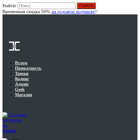
Найти:
Вход
Временная скидка 50%
на годовую подписку
!
Взлом
Приватность
Трюки
Кодинг
Админ
Geek
Магазин
Годовая
подписка
на
Хакер