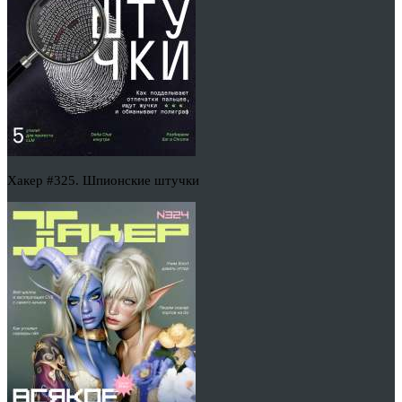
Хакер #325. Шпионские штучки