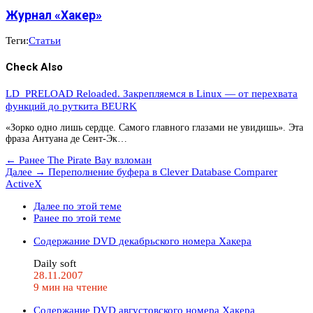
Журнал «Хакер»
Теги:
Статьи
Check Also
LD_PRELOAD Reloaded. Закрепляемся в Linux — от перехвата
функций до руткита BEURK
«Зорко одно лишь сердце. Самого главного глазами не увидишь». Эта
фраза Антуана де Сент-Эк…
← Ранее
The Pirate Bay взломан
Далее →
Переполнение буфера в Clever Database Comparer
ActiveX
Далее по этой теме
Ранее по этой теме
Содержание DVD декабрьского номера Хакера
Daily soft
28.11.2007
9 мин на чтение
Содержание DVD августовского номера Хакера