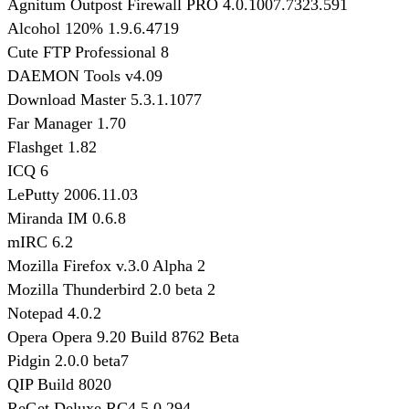
Agnitum Outpost Firewall PRO 4.0.1007.7323.591
Alcohol 120% 1.9.6.4719
Cute FTP Professional 8
DAEMON Tools v4.09
Download Master 5.3.1.1077
Far Manager 1.70
Flashget 1.82
ICQ 6
LePutty 2006.11.03
Miranda IM 0.6.8
mIRC 6.2
Mozilla Firefox v.3.0 Alpha 2
Mozilla Thunderbird 2.0 beta 2
Notepad 4.0.2
Opera Opera 9.20 Build 8762 Beta
Pidgin 2.0.0 beta7
QIP Build 8020
ReGet Deluxe RC4 5.0.294