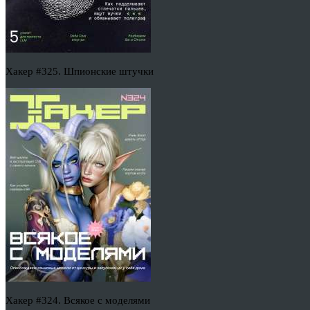
Хакер #325. Шпионские штучки
Хакер #324. Всякое с моделями