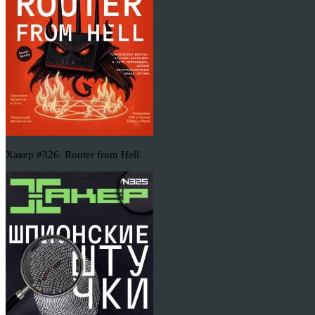
Хакер #326. Router from Hell