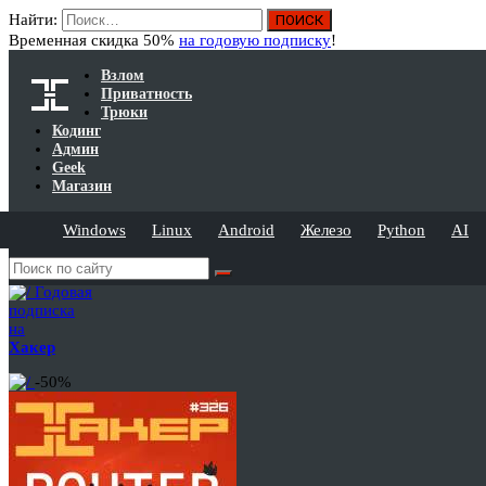
Найти:
Временная скидка 50%
на годовую подписку
!
Взлом
Приватность
Трюки
Кодинг
Админ
Geek
Магазин
Windows
Linux
Android
Железо
Python
AI
Годовая
подписка
на
Хакер
-50%