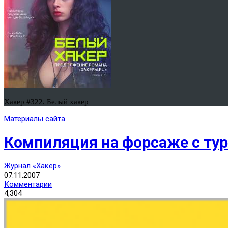
Хакер #322. Белый хакер
Материалы сайта
Компиляция на форсаже с ту
Журнал «Хакер»
07.11.2007
Комментарии
4,304