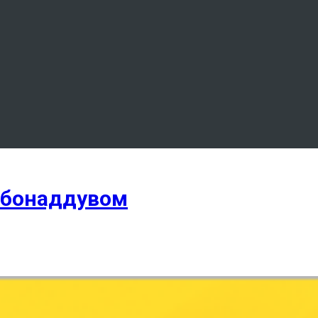
рбонаддувом