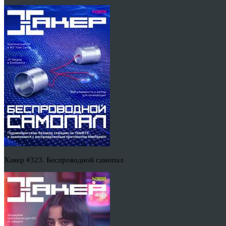
Хакер #323. Беспроводной самопал