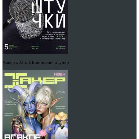
Хакер #325. Шпионские штучки