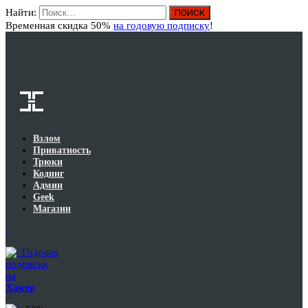
Найти:
Вход
Временная скидка 50%
на годовую подписку
!
Взлом
Приватность
Трюки
Кодинг
Админ
Geek
Магазин
Годовая
подписка
на
Хакер