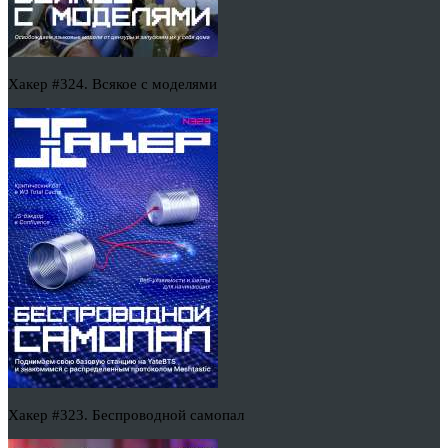
Хакер #324. Всякое с моделями
Хакер #323. Беспроводной самопал