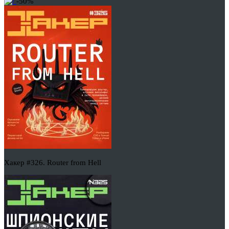
-50%
Хакер #326. Router from Hell