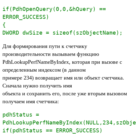
if(PdhOpenQuery(0,0,&hQuery) ==
ERROR_SUCCESS)
{
DWORD dwSize = sizeof(szObjectName);
Для формирования пути к счетчику
производительности вызываем функцию
PdhLookupPerfNameByIndex, которая при вызове с
определенным индексом (в данном
примере 234) возвращает имя или объект счетчика.
Сначала нужно получить имя
объекта и сохранить его, после уже вторым вызовом
получаем имя счетчика:
pdhStatus =
PdhLookupPerfNameByIndex(NULL,234,szObje
if(pdhStatus == ERROR_SUCCESS)