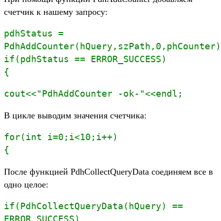
счетчик к нашему запросу:
pdhStatus =
PdhAddCounter(hQuery,szPath,0,phCounter)
if(pdhStatus == ERROR_SUCCESS)
{
cout<<"PdhAddCounter -ok-"<<endl;
В цикле выводим значения счетчика:
for(int i=0;i<10;i++)
{
После функцией PdhCollectQueryData соединяем все в
одно целое:
if(PdhCollectQueryData(hQuery) ==
ERROR_SUCCESS)