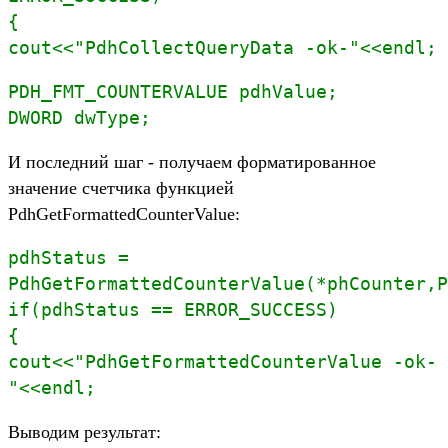
{
cout<<"PdhCollectQueryData -ok-"<<endl;
PDH_FMT_COUNTERVALUE pdhValue;
DWORD dwType;
И последний шаг - получаем форматированное
значение счетчика функцией
PdhGetFormattedCounterValue:
pdhStatus =
PdhGetFormattedCounterValue(*phCounter,P
if(pdhStatus == ERROR_SUCCESS)
{
cout<<"PdhGetFormattedCounterValue -ok-
"<<endl;
Выводим результат: