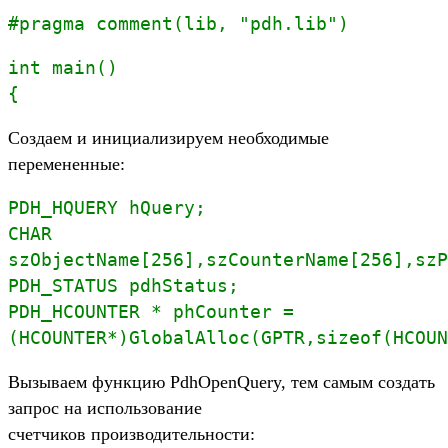
#pragma comment(lib, "pdh.lib")
int main()
{
Создаем и инициализируем необходимые
перемененные:
PDH_HQUERY hQuery;
CHAR
szObjectName[256],szCounterName[256],szP
PDH_STATUS pdhStatus;
PDH_HCOUNTER * phCounter =
(HCOUNTER*)GlobalAlloc(GPTR,sizeof(HCOUN
Вызываем функцию PdhOpenQuery, тем самым создать
запрос на использование
счетчиков производительности: