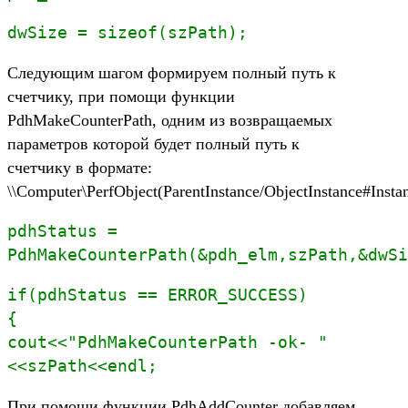
dwSize = sizeof(szPath);
Следующим шагом формируем полный путь к
счетчику, при помощи функции
PdhMakeCounterPath, одним из возвращаемых
параметров которой будет полный путь к
счетчику в формате:
\\Computer\PerfObject(ParentInstance/ObjectInstance#Insta
pdhStatus =
PdhMakeCounterPath(&pdh_elm,szPath,&dwSi
if(pdhStatus == ERROR_SUCCESS)
{
cout<<"PdhMakeCounterPath -ok- "
<<szPath<<endl;
При помощи функции PdhAddCounter добавляем