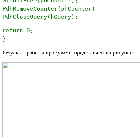
GlobalFree(phCounter);
PdhRemoveCounter(phCounter);
PdhCloseQuery(hQuery);
return 0;
}
Результат работы программы представлен на рисунке: