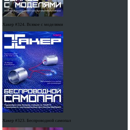
Хакер #324. Всякое с моделями
Хакер #323. Беспроводной самопал