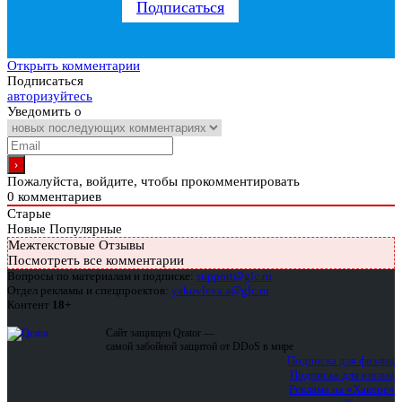
Подписаться
Открыть комментарии
Подписаться
авторизуйтесь
Уведомить о
Пожалуйста, войдите, чтобы прокомментировать
0
комментариев
Старые
Новые
Популярные
Межтекстовые Отзывы
Посмотреть все комментарии
Вопросы по материалам и подписке:
support@glc.ru
Отдел рекламы и спецпроектов:
yakovleva.a@glc.ru
Контент
18+
Сайт защищен Qrator —
самой забойной защитой от DDoS в мире
Подписка для физлиц
Подписка для юрлиц
Реклама на «Хакере»