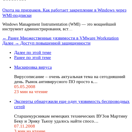
Охота на призраков. Как работает закрепление в Windows через
WMI-подписки
Windows Management Instrumentation (WMI) — это мощнейший
инструмент администрирования, вст…
← Ранее
Множественные уязвимости в VMware Workstation
Далее →
Доступ повышенной защищенности
Далее по этой теме
Ранее по этой теме
Маскировка вируса
Вирусописание – очень актуальная тема на сегодняшний
день. Рынок антивирусного ПО просто к…
05.05.2008
23 мин на чтение
Эксперты обнаружили еще одну уязвимость беспроводных
сетей
Старшекурсникам немецких технических ВУЗов Мартину
Беку и Эрику Тьюзу удалось найти спосо…
07.11.2008
3 мин на чтение