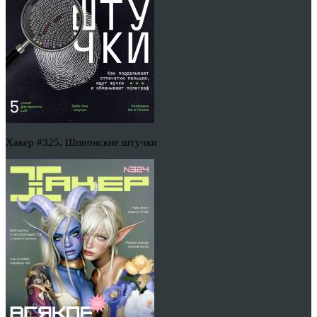
Хакер #325. Шпионские штучки