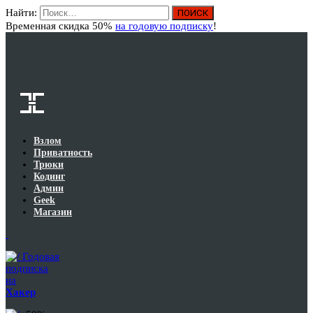
Найти:
Вход
Временная скидка 50%
на годовую подписку
!
Взлом
Приватность
Трюки
Кодинг
Админ
Geek
Магазин
Годовая
подписка
на
Хакер