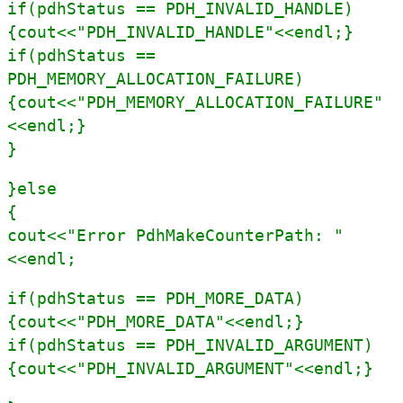
if(pdhStatus == PDH_INVALID_HANDLE)
{cout<<"PDH_INVALID_HANDLE"<<endl;}
if(pdhStatus ==
PDH_MEMORY_ALLOCATION_FAILURE)
{cout<<"PDH_MEMORY_ALLOCATION_FAILURE"
<<endl;}
}
}else
{
cout<<"Error PdhMakeCounterPath: "
<<endl;
if(pdhStatus == PDH_MORE_DATA)
{cout<<"PDH_MORE_DATA"<<endl;}
if(pdhStatus == PDH_INVALID_ARGUMENT)
{cout<<"PDH_INVALID_ARGUMENT"<<endl;}