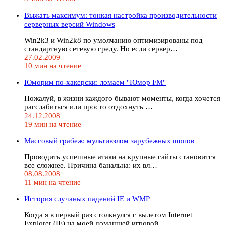
Выжать максимум: тонкая настройка производительности
серверных версий Windows
Win2k3 и Win2k8 по умолчанию оптимизированы под
стандартную сетевую среду. Но если сервер…
27.02.2009
10 мин на чтение
Юморим по-хакерски: ломаем "Юмор FM"
Пожалуй, в жизни каждого бывают моменты, когда хочется
расслабиться или просто отдохнуть …
24.12.2008
19 мин на чтение
Массовый грабеж: мультивзлом зарубежных шопов
Проводить успешные атаки на крупные сайты становится
все сложнее. Причина банальна: их вл…
08.08.2008
11 мин на чтение
История случаных падений IE и WMP
Когда я в первый раз столкнулся с вылетом Internet
Explorer (IE) на моей домашней игровой…