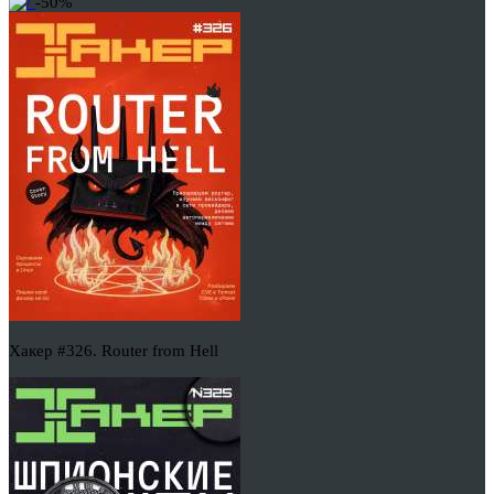
-50%
Хакер #326. Router from Hell