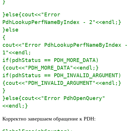
}
}else{cout<<"Error
PdhLookupPerfNameByIndex - 2"<<endl;}
}else
{
cout<<"Error PdhLookupPerfNameByIndex -
1"<<endl;
if(pdhStatus == PDH_MORE_DATA)
{cout<<"PDH_MORE_DATA"<<endl;}
if(pdhStatus == PDH_INVALID_ARGUMENT)
{cout<<"PDH_INVALID_ARGUMENT"<<endl;}
}
}else{cout<<"Error PdhOpenQuery"
<<endl;}
Корректно завершаем обращение к PDH: