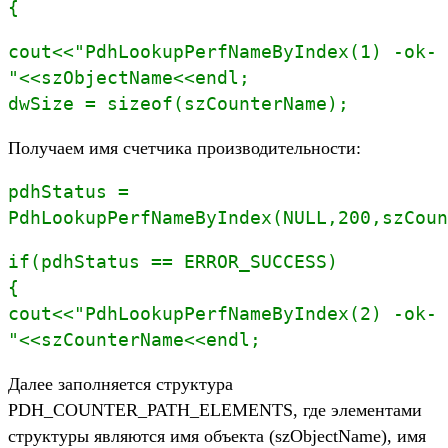
{
cout<<"PdhLookupPerfNameByIndex(1) -ok-
"<<szObjectName<<endl;
dwSize = sizeof(szCounterName);
Получаем имя счетчика производительности:
pdhStatus =
PdhLookupPerfNameByIndex(NULL,200,szCoun
if(pdhStatus == ERROR_SUCCESS)
{
cout<<"PdhLookupPerfNameByIndex(2) -ok-
"<<szCounterName<<endl;
Далее заполняется структура
PDH_COUNTER_PATH_ELEMENTS, где элементами
структуры являются имя объекта (szObjectName), имя