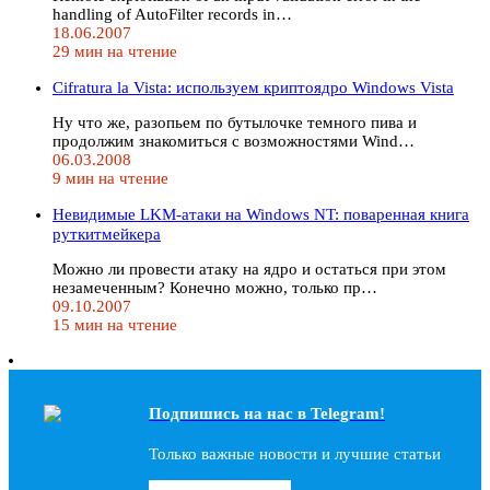
handling of AutoFilter records in…
18.06.2007
29 мин на чтение
Cifratura la Vista: используем криптоядро Windows Vista
Ну что же, разопьем по бутылочке темного пива и
продолжим знакомиться с возможностями Wind…
06.03.2008
9 мин на чтение
Невидимые LKM-атаки на Windows NT: поваренная книга
руткитмейкера
Можно ли провести атаку на ядро и остаться при этом
незамеченным? Конечно можно, только пр…
09.10.2007
15 мин на чтение
Подпишись на наc в Telegram!
Только важные новости и лучшие статьи