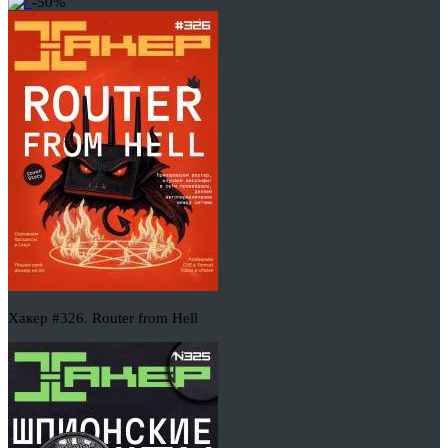
-50%
Хакер #326. Router from Hell