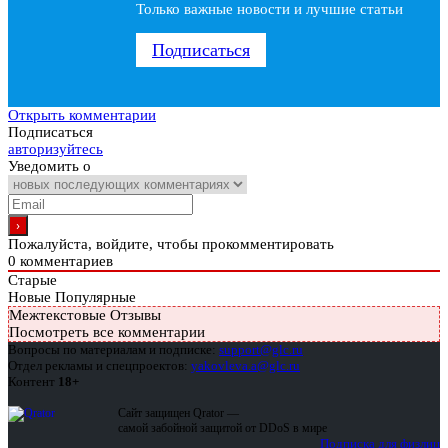
Только важные новости и лучшие статьи
Подписаться
Открыть комментарии
Подписаться
авторизуйтесь
Уведомить о
Пожалуйста, войдите, чтобы прокомментировать
0
комментариев
Старые
Новые
Популярные
Межтекстовые Отзывы
Посмотреть все комментарии
Вопросы по материалам и подписке:
support@glc.ru
Отдел рекламы и спецпроектов:
yakovleva.a@glc.ru
Контент
18+
Сайт защищен Qrator —
самой забойной защитой от DDoS в мире
Подписка для физлиц