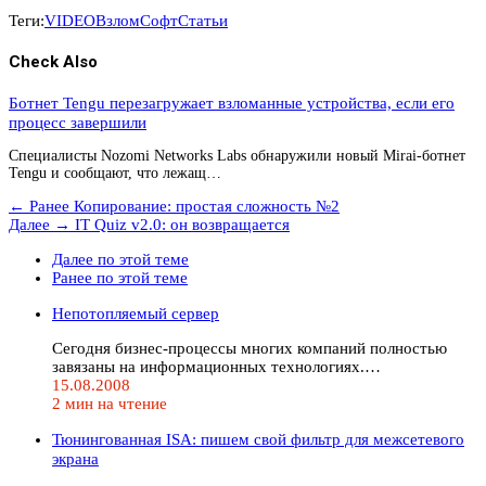
Теги:
VIDEO
Взлом
Софт
Статьи
Check Also
Ботнет Tengu перезагружает взломанные устройства, если его
процесс завершили
Специалисты Nozomi Networks Labs обнаружили новый Mirai-ботнет
Tengu и сообщают, что лежащ…
← Ранее
Копирование: простая сложность №2
Далее →
IT Quiz v2.0: он возвращается
Далее по этой теме
Ранее по этой теме
Непотопляемый сервер
Сегодня бизнес-процессы многих компаний полностью
завязаны на информационных технологиях.…
15.08.2008
2 мин на чтение
Тюнингованная ISA: пишем свой фильтр для межсетевого
экрана