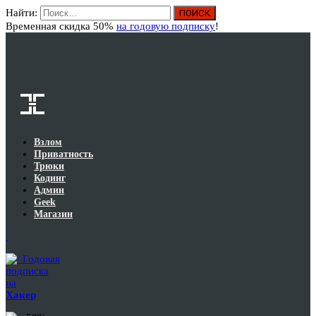
Найти:
Вход
Временная скидка 50%
на годовую подписку
!
Взлом
Приватность
Трюки
Кодинг
Админ
Geek
Магазин
Годовая
подписка
на
Хакер