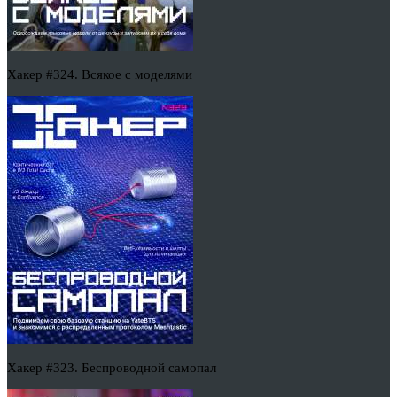
Хакер #324. Всякое с моделями
Хакер #323. Беспроводной самопал