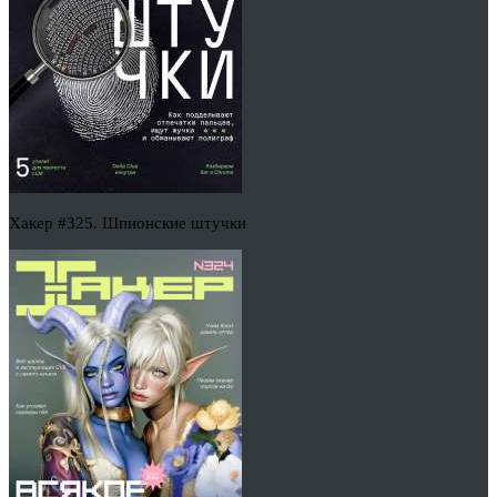
Хакер #325. Шпионские штучки