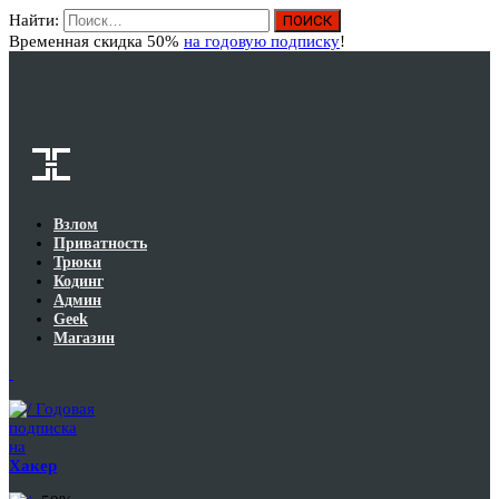
Найти:
Вход
Временная скидка 50%
на годовую подписку
!
Взлом
Приватность
Трюки
Кодинг
Админ
Geek
Магазин
Годовая
подписка
на
Хакер