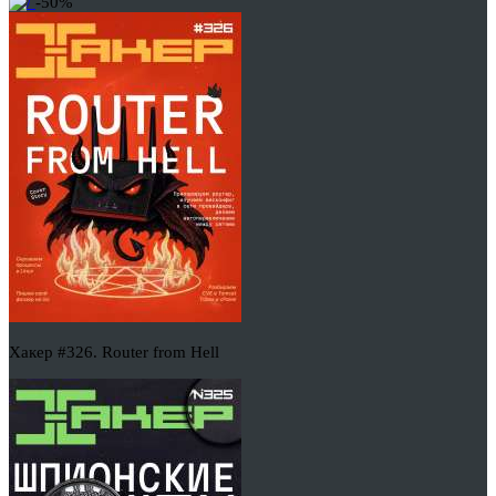
-50%
Хакер #326. Router from Hell