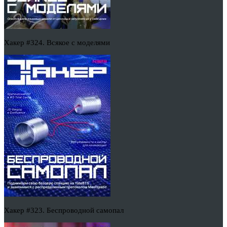
Хакер #324. Всякое с моделями
Хакер #323. Беспроводной самопал