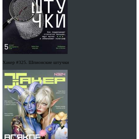
Хакер #325. Шпионские штучки