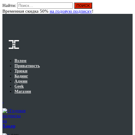
Найти:
Вход
Временная скидка 50%
на годовую подписку
!
Взлом
Приватность
Трюки
Кодинг
Админ
Geek
Магазин
Годовая
подписка
на
Хакер