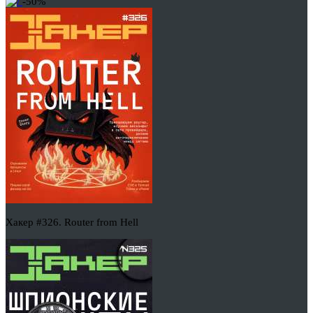
-50%
Хакер #326. Router from Hell