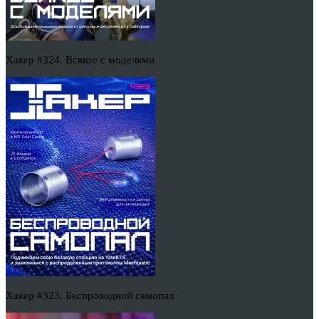
Хакер #324. Всякое с моделями
Хакер #323. Беспроводной самопал