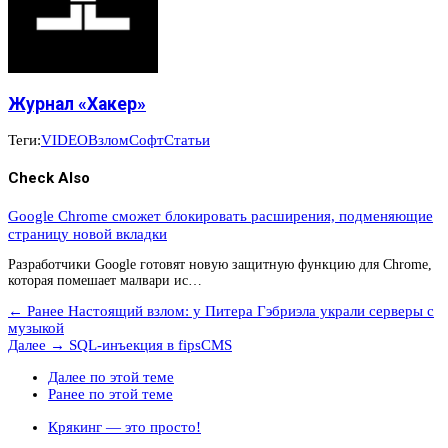
Журнал «Хакер»
Теги:
VIDEO
Взлом
Софт
Статьи
Check Also
Google Chrome сможет блокировать расширения, подменяющие
страницу новой вкладки
Разработчики Google готовят новую защитную функцию для Chrome,
которая помешает малвари ис…
← Ранее
Настоящий взлом: у Питера Гэбриэла украли серверы с
музыкой
Далее →
SQL-инъекция в fipsCMS
Далее по этой теме
Ранее по этой теме
Крякинг — это просто!