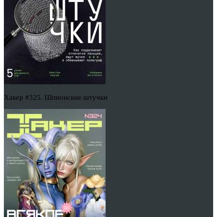
Хакер #325. Шпионские штучки