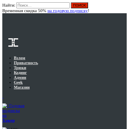
Найти:
Вход
Временная скидка 50%
на годовую подписку
!
Взлом
Приватность
Трюки
Кодинг
Админ
Geek
Магазин
Годовая
подписка
на
Хакер