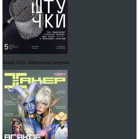
Хакер #325. Шпионские штучки