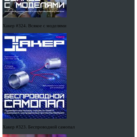
Хакер #324. Всякое с моделями
Хакер #323. Беспроводной самопал