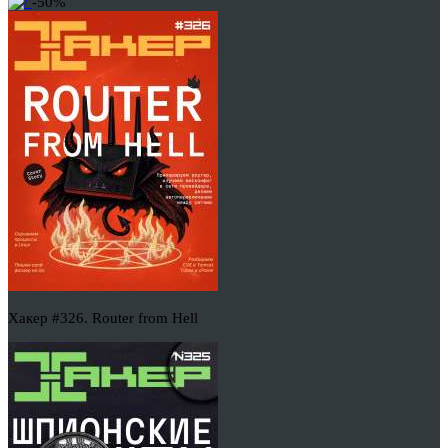
-50%
Хакер #326. Router from Hell