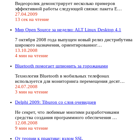
Видеоролик демонстрирует несколько примеров
эффективной работы следующей связки: пакета E…
27.04.2009
13 сек на чтение
Мир Open Source за неделю: ALT Linux Desktop 4.1
7 октября 2008 года выпущен новый релиз дистрибутива
широкого назначения, ориентированног…
13.10.2008
4 мин на чтение
Bluetooth помогает шпионить за горожанами
Технология Bluetooth в мобильных телефонах
используется для мониторинга перемещения десят…
24.07.2008
3 мин на чтение
Delphi 2009: Tiburon со слов очевидцев
Не секрет, что любимые многими разработчиками
средства создания программного обеспечения …
12.08.2008
9 мин на чтение
От теории к практике: взлом SSL