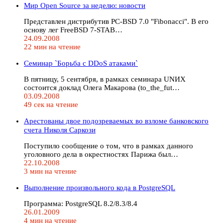
Мир Open Source за неделю: новости
Представлен дистрибутив PC-BSD 7.0 "Fibonacci". В его
основу лег FreeBSD 7-STAB…
24.09.2008
22 мин на чтение
Семинар `Борьба с DDoS атаками`
В пятницу, 5 сентября, в рамках семинара UNИX
состоится доклад Олега Макарова (to_the_fut…
03.09.2008
49 сек на чтение
Арестованы двое подозреваемых во взломе банковского
счета Николя Саркози
Поступило сообщение о том, что в рамках данного
уголовного дела в окрестностях Парижа был…
22.10.2008
3 мин на чтение
Выполнение произвольного кода в PostgreSQL
Программа: PostgreSQL 8.2/8.3/8.4
26.01.2009
4 мин на чтение