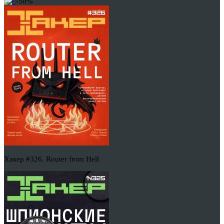
-50%
Хакер #326. Router from Hell