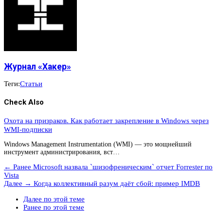
Журнал «Хакер»
Теги:
Статьи
Check Also
Охота на призраков. Как работает закрепление в Windows через
WMI-подписки
Windows Management Instrumentation (WMI) — это мощнейший
инструмент администрирования, вст…
← Ранее
Microsoft назвала `шизофреническим` отчет Forrester по
Vista
Далее →
Когда коллективный разум даёт сбой: пример IMDB
Далее по этой теме
Ранее по этой теме