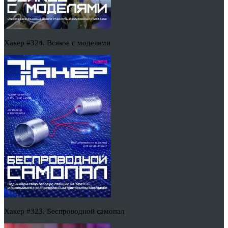
Хакер #324. Всякое с моделями
Хакер #323. Беспроводной самопал