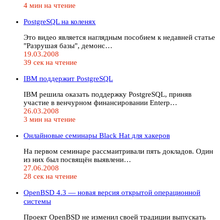
4 мин на чтение
PostgreSQL на коленях
Это видео является наглядным пособием к недавней статье
"Разрушая базы", демонс…
19.03.2008
39 сек на чтение
IBM поддержит PostgreSQL
IBM решила оказать поддержку PostgreSQL, приняв
участие в венчурном финансировании Enterp…
26.03.2008
3 мин на чтение
Онлайновые семинары Black Hat для хакеров
На первом семинаре рассмаитривали пять докладов. Один
из них был посвящён выявлени…
27.06.2008
28 сек на чтение
OpenBSD 4.3 — новая версия открытой операционной
системы
Проект OpenBSD не изменил своей традиции выпускать