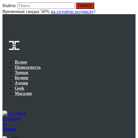
Найти:
Вход
Временная скидка 50%
на годовую подписку
!
Взлом
Приватность
Трюки
Кодинг
Админ
Geek
Магазин
Годовая
подписка
на
Хакер