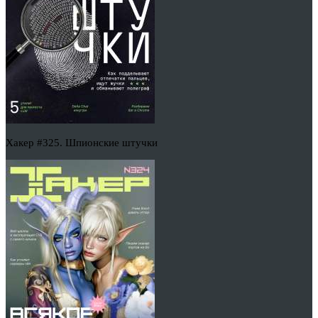
Хакер #325. Шпионские штучки