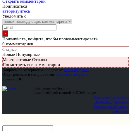
Открыть комментарии
Подписаться
авторизуйтесь
Уведомить о
Пожалуйста, войдите, чтобы прокомментировать
0
комментариев
Старые
Новые
Популярные
Межтекстовые Отзывы
Посмотреть все комментарии
Вопросы по материалам и подписке:
support@glc.ru
Отдел рекламы и спецпроектов:
yakovleva.a@glc.ru
Контент
18+
Сайт защищен Qrator —
самой забойной защитой от DDoS в мире
Подписка для физлиц
Подписка для юрлиц
Реклама на «Хакере»
Контакты