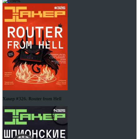
-50%
Хакер #326. Router from Hell