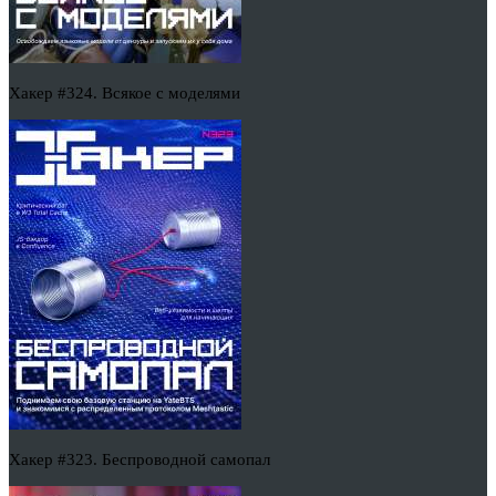
Хакер #324. Всякое с моделями
Хакер #323. Беспроводной самопал