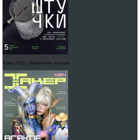
Хакер #325. Шпионские штучки