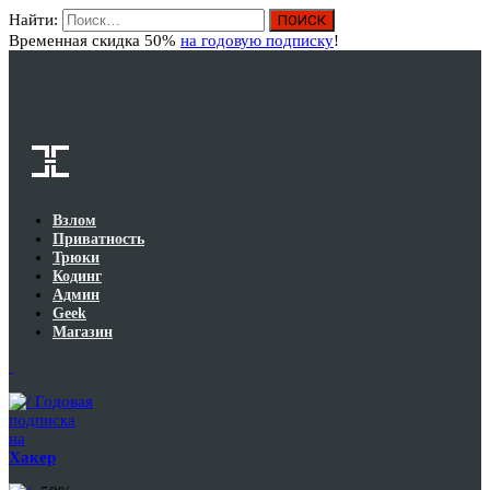
Найти:
Вход
Временная скидка 50%
на годовую подписку
!
Взлом
Приватность
Трюки
Кодинг
Админ
Geek
Магазин
Годовая
подписка
на
Хакер