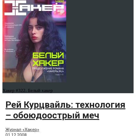
Хакер #322. Белый хакер
Рей Курцвайль: технология
– обоюдоострый меч
Журнал «Хакер»
01.12.2008