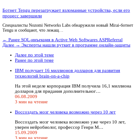
Ботнет Tengu перезагружает взломанные устройства, если его
процесс завершили
Специалисты Nozomi Networks Labs обнаружили новый Mirai-ботнет
Tengu и сообщают, что лежащ…
← Ранее
SQL-инъекция в Active Web Softwares ASPReferral
Далее →
Эксперты нашли руткит в программе онлайн-защиты
Далее по этой теме
Ранее по этой теме
IBM получает 16 миллионов долларов для развития
технологий brain-on-a-chip
На этой неделе корпорация IBM получила 16,1 миллиона
долларов для придания дополнительног…
06.08.2009
3 мин на чтение
Воссоздать мозг человека возможно через 10 лет
Воссоздать мозг человека возможно уже через 10 лет,
уверен нейробиолог, профессор Генри М…
15.09.2009
3 мин на чтение