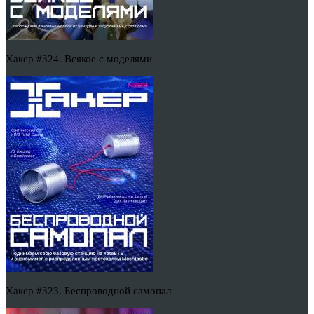
Хакер #324. Всякое с моделями
Хакер #323. Беспроводной самопал