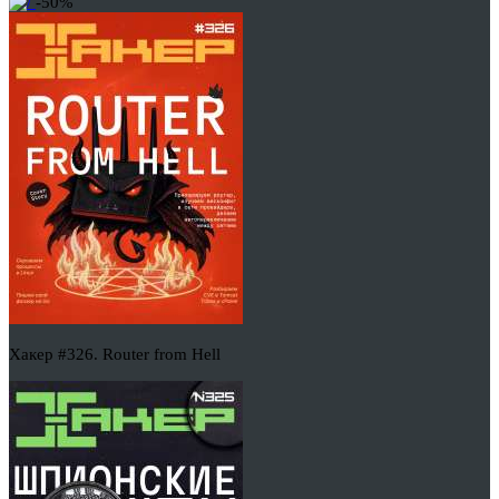
-50%
Хакер #326. Router from Hell