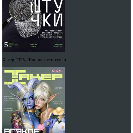
Хакер #325. Шпионские штучки