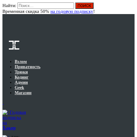
Найти:
Вход
Временная скидка 50%
на годовую подписку
!
Взлом
Приватность
Трюки
Кодинг
Админ
Geek
Магазин
Годовая
подписка
на
Хакер