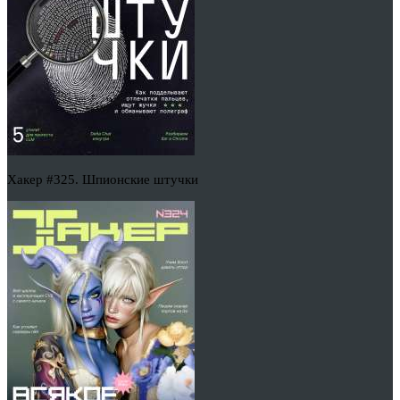
Хакер #325. Шпионские штучки