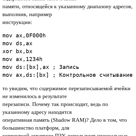
памяти, относящейся к указанному диапазону адресов,
выполнив, например
инструкции:
mov ax,0F000h
mov ds,ax
xor bx,bx
mov ax,1234h
mov ds:[bx],ax ; Запись
mov ax,ds:[bx] ; Контрольное считывание
то увидим, что содержимое перезаписываемой ячейки
не изменилось в результате
перезаписи. Почему так происходит, ведь по
указанному адресу находится
оперативная память (Shadow RAM)? Дело в том, что
большинство платформ, для
корректной эмуляции ПЗУ, используют специальные