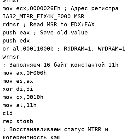
wrmsr
mov ecx,0000026Eh ; Адрес регистра
IA32_MTRR_FIX4K_F000 MSR
rdmsr ; Read MSR to EDX:EAX
push eax ; Save old value
push edx
or al,00011000b ; RdDRAM=1, WrDRAM=1
wrmsr
; Заполняем 16 байт константой 11h
mov ax,0F000h
mov es,ax
xor di,di
mov cx,0010h
mov al,11h
cld
rep stosb
; Восстанавливаем статус MTRR и
когерентность кэш