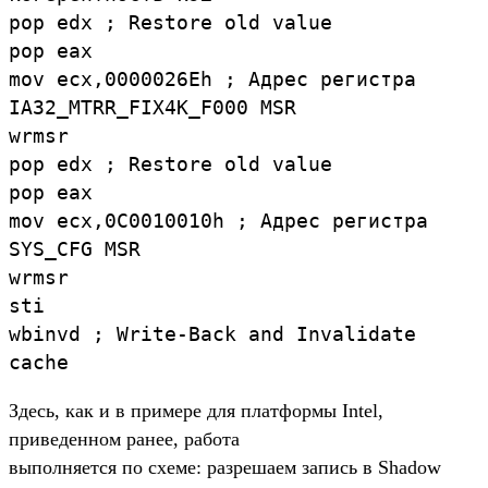
pop edx ; Restore old value
pop eax
mov ecx,0000026Eh ; Адрес регистра
IA32_MTRR_FIX4K_F000 MSR
wrmsr
pop edx ; Restore old value
pop eax
mov ecx,0C0010010h ; Адрес регистра
SYS_CFG MSR
wrmsr
sti
wbinvd ; Write-Back and Invalidate
cache
Здесь, как и в примере для платформы Intel,
приведенном ранее, работа
выполняется по схеме: разрешаем запись в Shadow