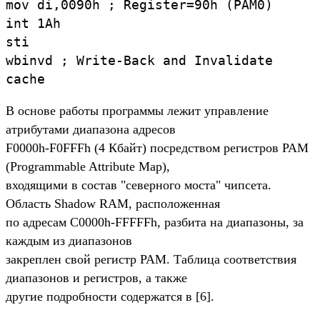
mov di,0090h ; Register=90h (PAM0)
int 1Ah
sti
wbinvd ; Write-Back and Invalidate
cache
В основе работы программы лежит управление
атрибутами диапазона адресов
F0000h-F0FFFh (4 Кбайт) посредством регистров PAM
(Programmable Attribute Map),
входящими в состав "северного моста" чипсета.
Область Shadow RAM, расположенная
по адресам C0000h-FFFFFh, разбита на диапазоны, за
каждым из диапазонов
закреплен свой регистр PAM. Таблица соответствия
диапазонов и регистров, а также
другие подробности содержатся в [6].