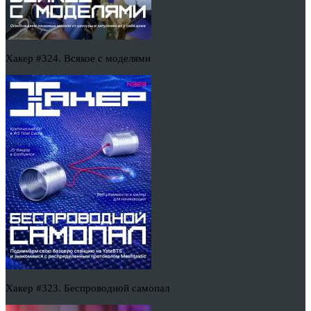
Хакер #324. Всякое с моделями
Хакер #323. Беспроводной самопал