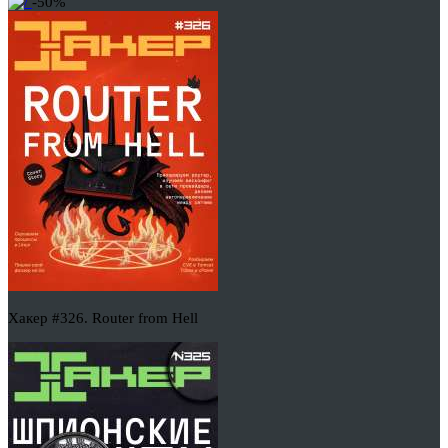
-50%
Хакер #326. Router from Hell