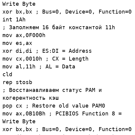
Write Byte
xor bx,bx ; Bus=0, Device=0, Function=0
int 1Ah
; Заполняем 16 байт константой 11h
mov ax,0F000h
mov es,ax
xor di,di ; ES:DI = Address
mov cx,0010h ; CX = Length
mov al,11h ; AL = Data
cld
rep stosb
; Восстанавливаем статус PAM и
когерентность кэш
pop cx ; Restore old value PAM0
mov ax,0B10Bh ; PCIBIOS Function 8 =
Write Byte
xor bx,bx ; Bus=0, Device=0, Function=0