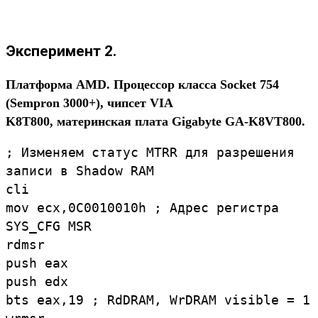
Эксперимент 2.
Платформа AMD. Процессор класса Socket 754
(Sempron 3000+), чипсет VIA
K8T800, материнская плата Gigabyte GA-K8VT800.
; Изменяем статус MTRR для разрешения
записи в Shadow RAM
cli
mov ecx,0C0010010h ; Адрес регистра
SYS_CFG MSR
rdmsr
push eax
push edx
bts eax,19 ; RdDRAM, WrDRAM visible = 1