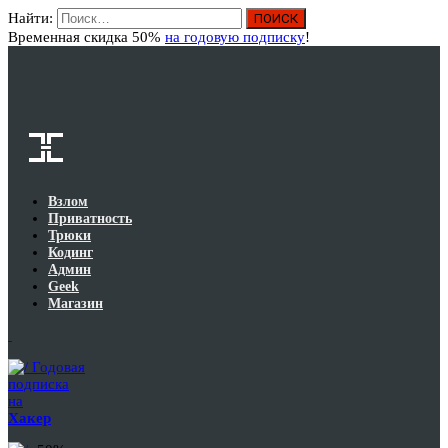
Найти:
Вход
Временная скидка 50%
на годовую подписку
!
Взлом
Приватность
Трюки
Кодинг
Админ
Geek
Магазин
Годовая
подписка
на
Хакер