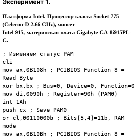
Эксперимент 1.
Платформа Intel. Процессор класса Socket 775
(Celeron-D 2.66 GHz), чипсет
Intel 915, материнская плата Gigabyte GA-8i915PL-
G.
; Изменяем статус PAM
cli
mov ax,0B108h ; PCIBIOS Function 8 =
Read Byte
xor bx,bx ; Bus=0, Device=0, Function=0
mov di,0090h ; Register=90h (PAM0)
int 1Ah
push cx ; Save PAM0
or cl,00110000b ; Bits[5,4]=11b, RAM
mode
mov ax,0B10Bh ; PCIBIOS Function 8 =