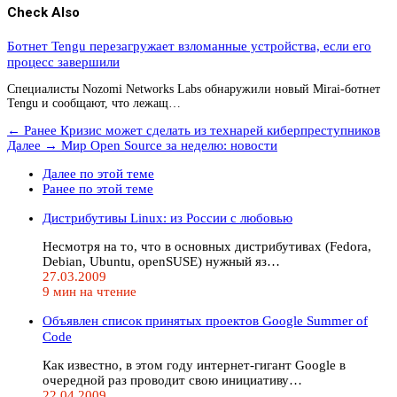
Check Also
Ботнет Tengu перезагружает взломанные устройства, если его
процесс завершили
Специалисты Nozomi Networks Labs обнаружили новый Mirai-ботнет
Tengu и сообщают, что лежащ…
← Ранее
Кризис может сделать из технарей киберпреступников
Далее →
Мир Open Source за неделю: новости
Далее по этой теме
Ранее по этой теме
Дистрибутивы Linux: из России с любовью
Несмотря на то, что в основных дистрибутивах (Fedora,
Debian, Ubuntu, openSUSE) нужный яз…
27.03.2009
9 мин на чтение
Объявлен список принятых проектов Google Summer of
Code
Как известно, в этом году интернет-гигант Google в
очередной раз проводит свою инициативу…
22.04.2009