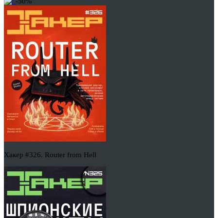
-50%
Хакер #326. Router from Hell