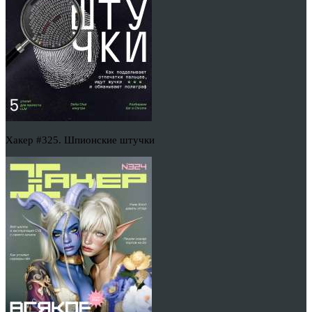
Хакер #325. Шпионские штучки