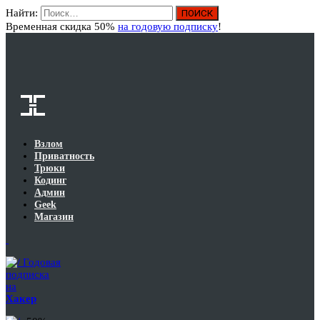
Найти:
Вход
Временная скидка 50%
на годовую подписку
!
Взлом
Приватность
Трюки
Кодинг
Админ
Geek
Магазин
Годовая
подписка
на
Хакер