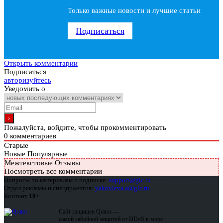
Только важные новости и лучшие статьи
Подписаться
Открыть комментарии
Подписаться
авторизуйтесь
Уведомить о
Пожалуйста, войдите, чтобы прокомментировать
0
комментариев
Старые
Новые
Популярные
Межтекстовые Отзывы
Посмотреть все комментарии
Вопросы по материалам и подписке:
support@glc.ru
Отдел рекламы и спецпроектов:
yakovleva.a@glc.ru
Контент
18+
Сайт защищен Qrator —
самой забойной защитой от DDoS в мире