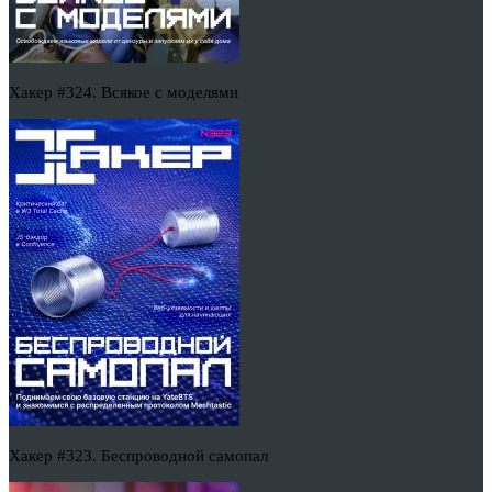
Хакер #324. Всякое с моделями
Хакер #323. Беспроводной самопал