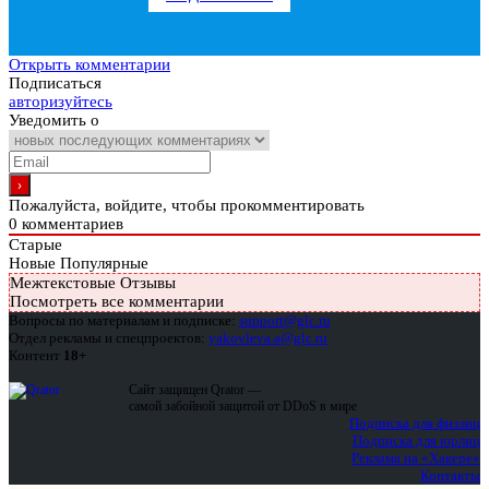
Открыть комментарии
Подписаться
авторизуйтесь
Уведомить о
Пожалуйста, войдите, чтобы прокомментировать
0
комментариев
Старые
Новые
Популярные
Межтекстовые Отзывы
Посмотреть все комментарии
Вопросы по материалам и подписке:
support@glc.ru
Отдел рекламы и спецпроектов:
yakovleva.a@glc.ru
Контент
18+
Сайт защищен Qrator —
самой забойной защитой от DDoS в мире
Подписка для физлиц
Подписка для юрлиц
Реклама на «Хакере»
Контакты