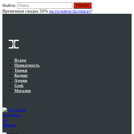
Найти:
Вход
Временная скидка 50%
на годовую подписку
!
Взлом
Приватность
Трюки
Кодинг
Админ
Geek
Магазин
Годовая
подписка
на
Хакер