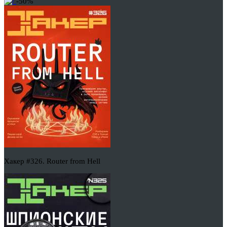
-50%
Хакер #326. Router from Hell