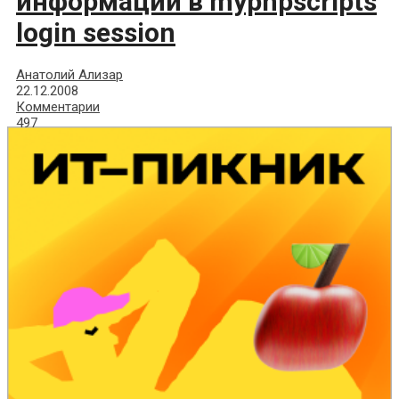
информации в myphpsсriрts
login session
Анатолий Ализар
22.12.2008
Комментарии
497