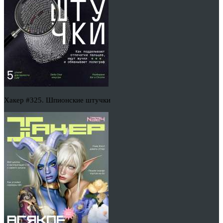
Хакер #325. Шпионские штучки