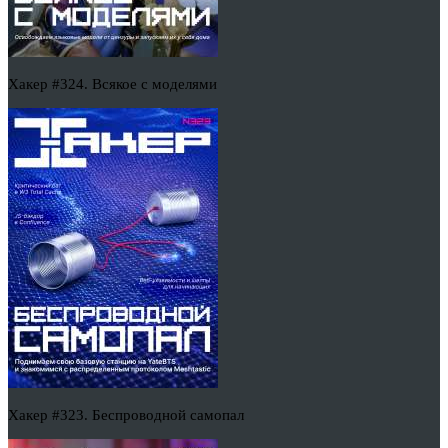
Хакер #324. Всякое с моделями
Хакер #323. Беспроводной самопал