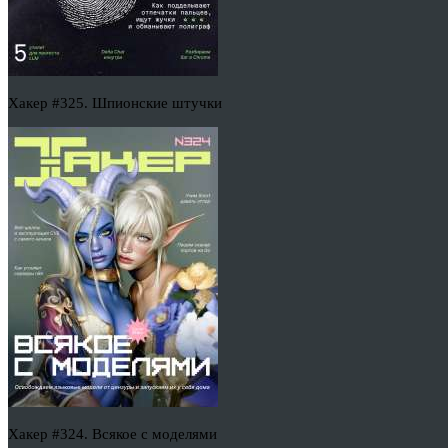
Хакер #325. Шпионские штучки
Хакер #324. Всякое с моделями