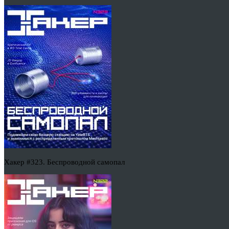
Хакер #323. Беспроводной самопал