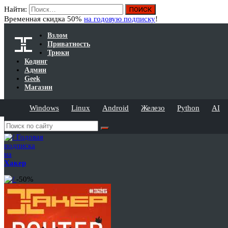
Найти:
Временная скидка 50%
на годовую подписку
!
Взлом
Приватность
Трюки
Кодинг
Админ
Geek
Магазин
Windows
Linux
Android
Железо
Python
AI
Годовая
подписка
на
Хакер
-50%