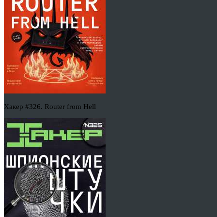
Хакер #326. Router from Hell