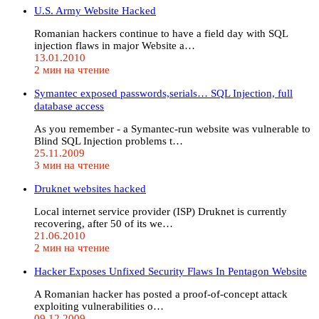
U.S. Army Website Hacked
Romanian hackers continue to have a field day with SQL
injection flaws in major Website a…
13.01.2010
2 мин на чтение
Symantec exposed passwords,serials… SQL Injection, full
database access
As you remember - a Symantec-run website was vulnerable to
Blind SQL Injection problems t…
25.11.2009
3 мин на чтение
Druknet websites hacked
Local internet service provider (ISP) Druknet is currently
recovering, after 50 of its we…
21.06.2010
2 мин на чтение
Hacker Exposes Unfixed Security Flaws In Pentagon Website
A Romanian hacker has posted a proof-of-concept attack
exploiting vulnerabilities o…
09.12.2009