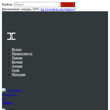
Найти:
Вход
Временная скидка 50%
на годовую подписку
!
Взлом
Приватность
Трюки
Кодинг
Админ
Geek
Магазин
Годовая
подписка
на
Хакер