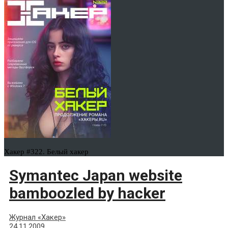
Хакер #322. Белый хакер
Symantec Japan website
bamboozled by hacker
Журнал «Хакер»
24.11.2009