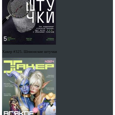
Хакер #325. Шпионские штучки