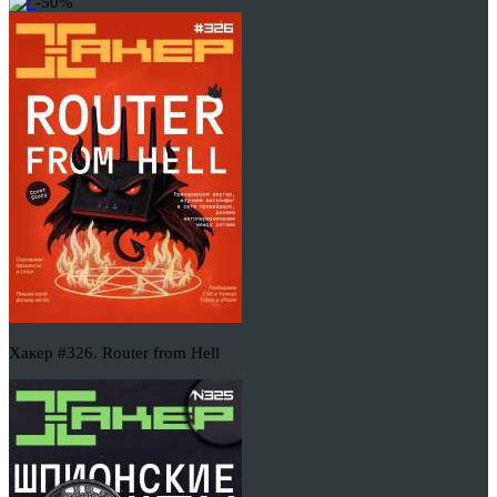
-50%
Хакер #326. Router from Hell