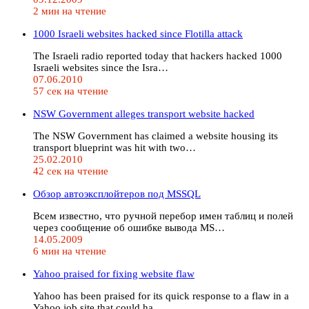
2 мин на чтение
1000 Israeli websites hacked since Flotilla attack
The Israeli radio reported today that hackers hacked 1000
Israeli websites since the Isra…
07.06.2010
57 сек на чтение
NSW Government alleges transport website hacked
The NSW Government has claimed a website housing its
transport blueprint was hit with two…
25.02.2010
42 сек на чтение
Обзор автоэксплойтеров под MSSQL
Всем известно, что ручной перебор имен таблиц и полей
через сообщение об ошибке вывода MS…
14.05.2009
6 мин на чтение
Yahoo praised for fixing website flaw
Yahoo has been praised for its quick response to a flaw in a
Yahoo job site that could ha…