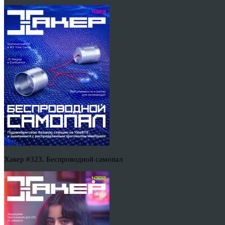
Хакер #323. Беспроводной самопал