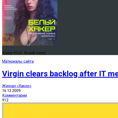
Хакер #322. Белый хакер
Материалы сайта
Virgin clears backlog after IT 
Журнал «Хакер»
16.12.2009
Комментарии
912