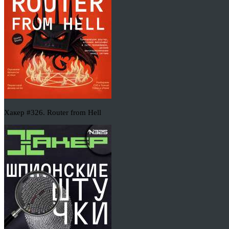
Хакер #326. Router from Hell