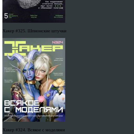
Хакер #325. Шпионские штучки
Хакер #324. Всякое с моделями