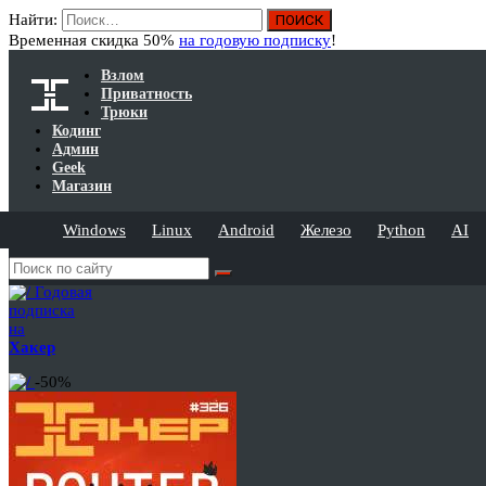
Найти:
Временная скидка 50%
на годовую подписку
!
Взлом
Приватность
Трюки
Кодинг
Админ
Geek
Магазин
Windows
Linux
Android
Железо
Python
AI
Годовая
подписка
на
Хакер
-50%