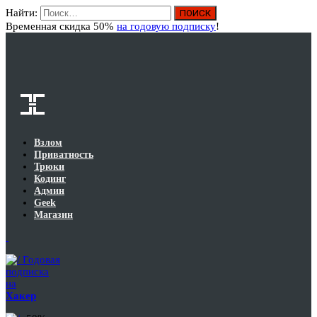
Найти:
Вход
Временная скидка 50%
на годовую подписку
!
Взлом
Приватность
Трюки
Кодинг
Админ
Geek
Магазин
Годовая
подписка
на
Хакер