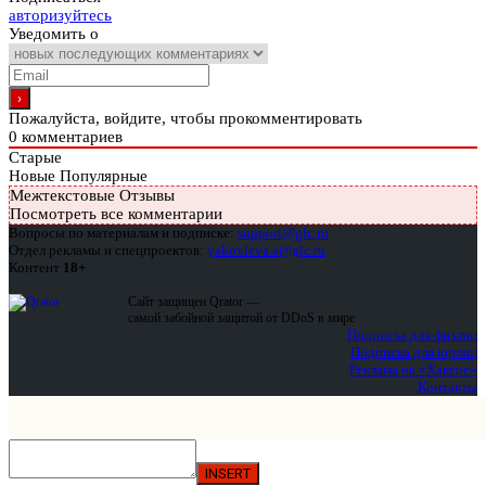
авторизуйтесь
Уведомить о
Пожалуйста, войдите, чтобы прокомментировать
0
комментариев
Старые
Новые
Популярные
Межтекстовые Отзывы
Посмотреть все комментарии
Вопросы по материалам и подписке:
support@glc.ru
Отдел рекламы и спецпроектов:
yakovleva.a@glc.ru
Контент
18+
Сайт защищен Qrator —
самой забойной защитой от DDoS в мире
Подписка для физлиц
Подписка для юрлиц
Реклама на «Хакере»
Контакты
INSERT