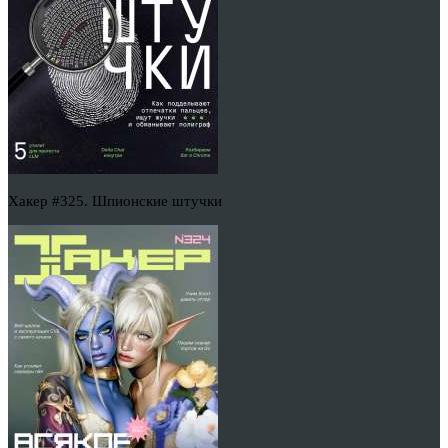
Хакер #325. Шпионские штучки