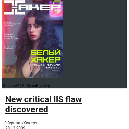
Хакер #322. Белый хакер
New critical IIS flaw
discovered
Журнал «Хакер»
28.12.2009