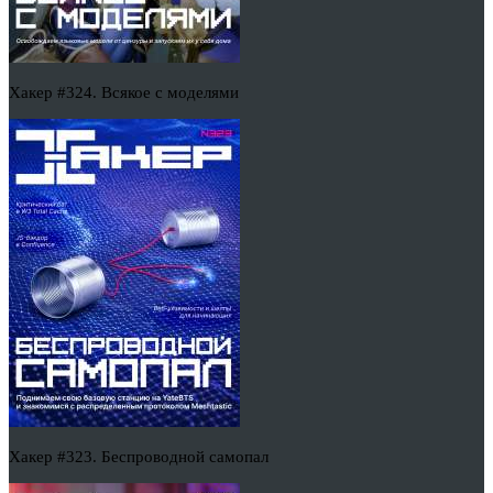
Хакер #324. Всякое с моделями
Хакер #323. Беспроводной самопал