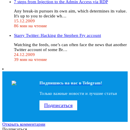
7 steps from Injection to the Admin Access via RDP
Any break-in pursues its own aim, which determines its value.
It's up to you to decide wh…
15.12.2009
86 мин на чтение
Starry Twitter: Hacking the Stephen Fry account
Watching the feeds, one’s can often face the news that another
Twitter account of some Br…
24.12.2009
39 мин на чтение
Подпишись на наc в Telegram!
Только важные новости и лучшие статьи
Подписаться
Открыть комментарии
Подписаться