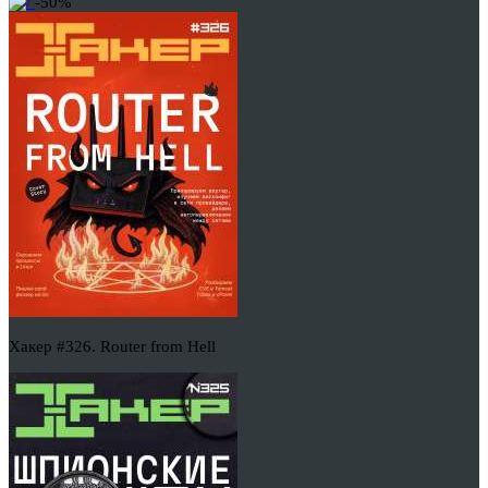
-50%
Хакер #326. Router from Hell