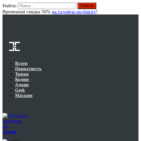
Найти:
Вход
Временная скидка 50%
на годовую подписку
!
Взлом
Приватность
Трюки
Кодинг
Админ
Geek
Магазин
Годовая
подписка
на
Хакер