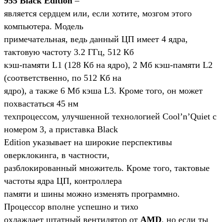
955 Black Edition
–
является сердцем или, если хотите, мозгом этого
компьютера. Модель
примечательная, ведь данный ЦП имеет 4 ядра,
тактовую частоту 3.2 ГГц, 512 Кб
кэш-памяти L1 (128 Кб на ядро), 2 Мб кэш-памяти L2
(соответственно, по 512 Кб на
ядро), а также 6 Мб кэша L3. Кроме того, он может
похвастаться 45 нм
техпроцессом, улучшенной технологией Cool’n’Quiet с
номером 3, а приставка Black
Edition указывает на широкие перспективы
оверклокинга, в частности,
разблокированный множитель. Кроме того, тактовые
частоты ядра ЦП, контроллера
памяти и шины можно изменять программно.
Процессор вполне успешно и тихо
охлаждает штатный вентилятор от
AMD
, но если ты