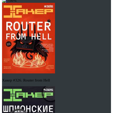
-50%
Хакер #326. Router from Hell