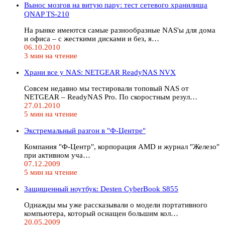
Вынос мозгов на витую пару: тест сетевого хранилища
QNAP TS-210
На рынке имеются самые разнообразные NAS'ы для дома
и офиса – с жесткими дисками и без, я…
06.10.2010
3 мин на чтение
Храни все у NAS: NETGEAR ReadyNAS NVX
Совсем недавно мы тестировали топовый NAS от
NETGEAR – ReadyNAS Pro. По скоростным резул…
27.01.2010
5 мин на чтение
Экстремальный разгон в "Ф-Центре"
Компания "Ф-Центр", корпорация AMD и журнал "Железо"
при активном уча…
07.12.2009
5 мин на чтение
Защищенный ноутбук: Desten CyberBook S855
Однажды мы уже рассказывали о модели портативного
компьютера, который оснащен большим кол…
20.05.2009