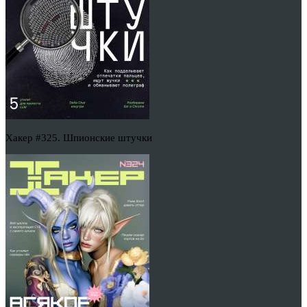
Хакер #325. Шпионские штучки