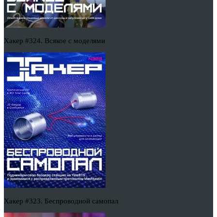
Хакер #324. Всякое с моделями
Хакер #323. Беспроводной самопал