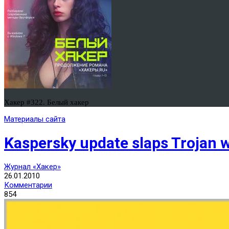
Хакер #322. Белый хакер
Материалы сайта
Kaspersky update slaps Trojan 
Журнал «Хакер»
26.01.2010
Комментарии
854