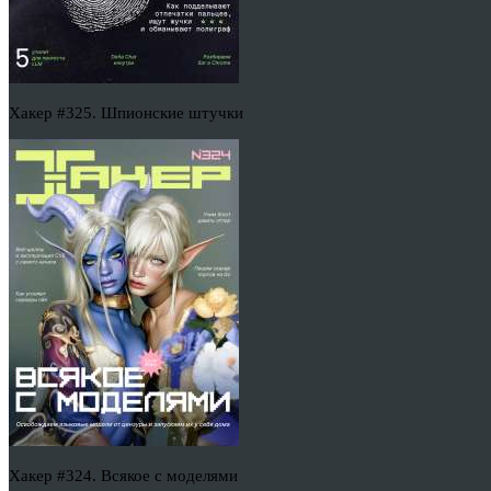
Хакер #325. Шпионские штучки
Хакер #324. Всякое с моделями