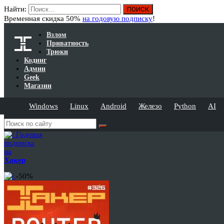
Найти:
Временная скидка 50%
на годовую подписку
!
Взлом
Приватность
Трюки
Кодинг
Админ
Geek
Магазин
Windows
Linux
Android
Железо
Python
AI
Годовая
подписка
на
Хакер
-50%