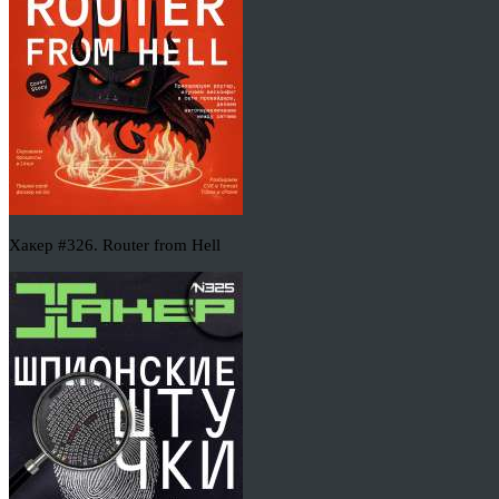
Хакер #326. Router from Hell