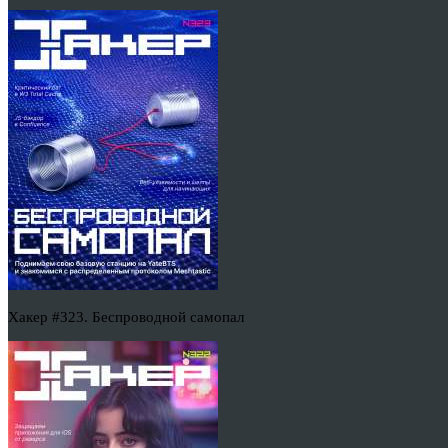
Хакер #323. Беспроводной самопал