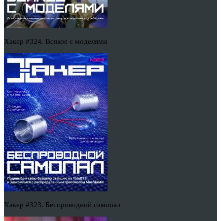
Хакер #324. Всякое с моделями
Хакер #323. Беспроводной самопал