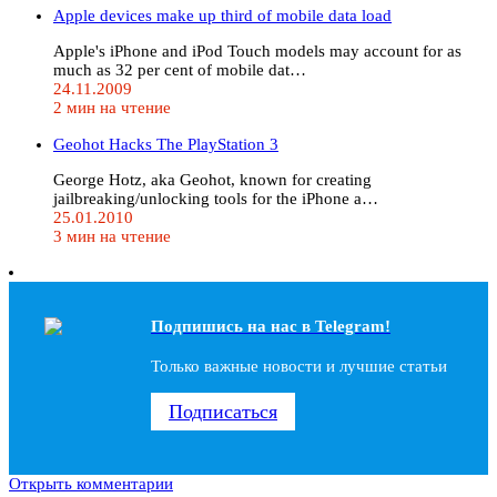
Apple devices make up third of mobile data load
Apple's iPhone and iPod Touch models may account for as
much as 32 per cent of mobile dat…
24.11.2009
2 мин на чтение
Geohot Hacks The PlayStation 3
George Hotz, aka Geohot, known for creating
jailbreaking/unlocking tools for the iPhone a…
25.01.2010
3 мин на чтение
Подпишись на наc в Telegram!
Только важные новости и лучшие статьи
Подписаться
Открыть комментарии