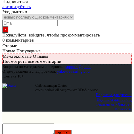
Подписаться
авторизуйтесь
Уведомить о
Пожалуйста, войдите, чтобы прокомментировать
0
комментариев
Старые
Новые
Популярные
Межтекстовые Отзывы
Посмотреть все комментарии
Вопросы по материалам и подписке:
support@glc.ru
Отдел рекламы и спецпроектов:
yakovleva.a@glc.ru
Контент
18+
Сайт защищен Qrator —
самой забойной защитой от DDoS в мире
Подписка для физлиц
Подписка для юрлиц
Реклама на «Хакере»
Контакты
INSERT