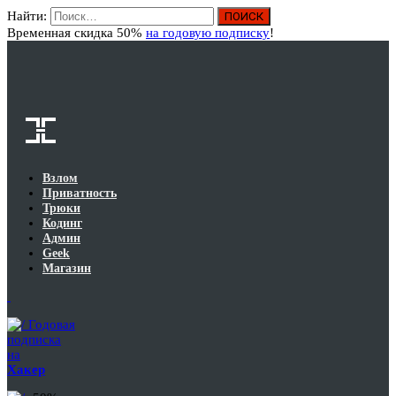
Найти:
Вход
Временная скидка 50%
на годовую подписку
!
Взлом
Приватность
Трюки
Кодинг
Админ
Geek
Магазин
Годовая
подписка
на
Хакер