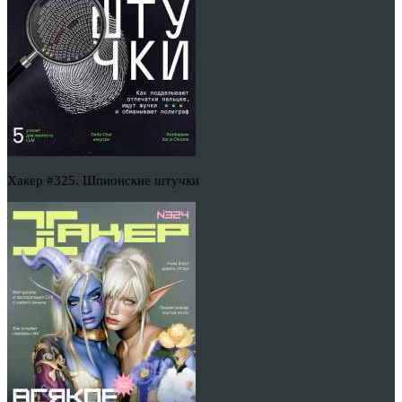
Хакер #325. Шпионские штучки