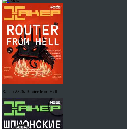
-50%
Хакер #326. Router from Hell