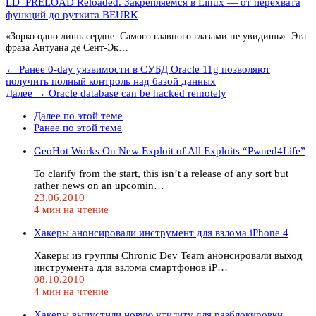
LD_PRELOAD Reloaded. Закрепляемся в Linux — от перехвата
функций до руткита BEURK
«Зорко одно лишь сердце. Самого главного глазами не увидишь». Эта
фраза Антуана де Сент-Эк…
← Ранее
0-day уязвимости в СУБД Oracle 11g позволяют
получить полный контроль над базой данных
Далее →
Oracle database can be hacked remotely
Далее по этой теме
Ранее по этой теме
GeoHot Works On New Exploit of All Exploits “Pwned4Life”
To clarify from the start, this isn’t a release of any sort but
rather news on an upcomin…
23.06.2010
4 мин на чтение
Хакеры анонсировали инструмент для взлома iPhone 4
Хакеры из группы Chronic Dev Team анонсировали выход
инструмента для взлома смартфонов iP…
08.10.2010
4 мин на чтение
Хакеры выпустили новую утилиту для разблокировки