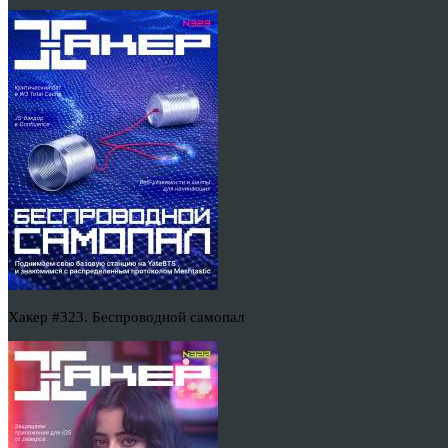
Хакер #323. Беспроводной самопал