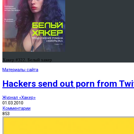
Хакер #322. Белый хакер
Материалы сайта
Hackers send out porn from Twi
Журнал «Хакер»
01.03.2010
Комментарии
853