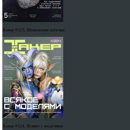
Хакер #325. Шпионские штучки
Хакер #324. Всякое с моделями