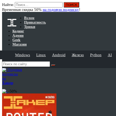
Найти:
Временная скидка 50%
на годовую подписку
!
Взлом
Приватность
Трюки
Кодинг
Админ
Geek
Магазин
Windows
Linux
Android
Железо
Python
AI
Годовая
подписка
на
Хакер
-50%