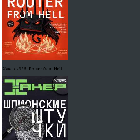
Хакер #326. Router from Hell