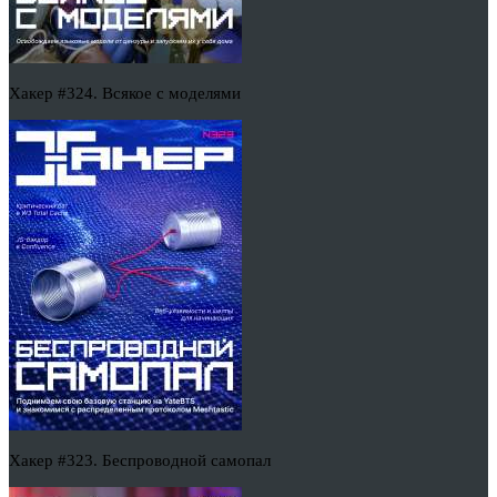
Хакер #324. Всякое с моделями
Хакер #323. Беспроводной самопал