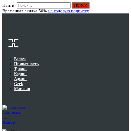
Найти:
Вход
Временная скидка 50%
на годовую подписку
!
Взлом
Приватность
Трюки
Кодинг
Админ
Geek
Магазин
Годовая
подписка
на
Хакер