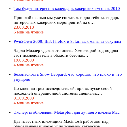
Там будет интересно: календарь хакерских тусовок 2010
Прошлой осенью мы уже составляли для тебя календарь
интересных хакерских мероприятий на о…
23.03.2010
6 мин на чтение
Pwn2Own 2009: IE8, Firefox и Safari взломаны за секунды
Чарли Миллер сделал это опять. Уже второй год подряд
этот исследователь в области безопас…
19.03.2009
4 мин на чтение
Безопасность Snow Leopard: что хорошо, что плохо и что
упущено
По мнению трех исследователей, при выпуске своей
последней операционной системы специалис…
01.09.2009
4 мин на чтение
Эксперты обновляют Metasploit для лучшего взлома Mac
Два известных взломщика Macintosh работают над
обновлением широко используемой хакерской …