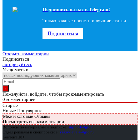
Подпишись на наc в Telegram!
Только важные новости и лучшие статьи
Подписаться
Открыть комментарии
Подписаться
авторизуйтесь
Уведомить о
Пожалуйста, войдите, чтобы прокомментировать
0
комментариев
Старые
Новые
Популярные
Межтекстовые Отзывы
Посмотреть все комментарии
Вопросы по материалам и подписке:
support@glc.ru
Отдел рекламы и спецпроектов:
yakovleva.a@glc.ru
Контент
18+