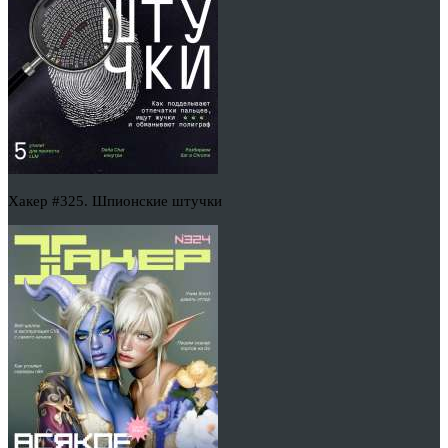
Хакер #325. Шпионские штучки