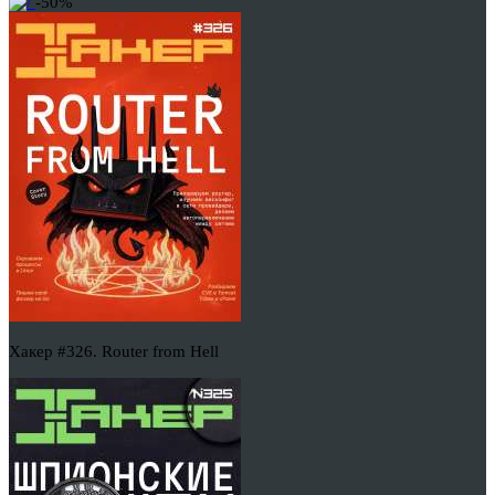
-50%
Хакер #326. Router from Hell