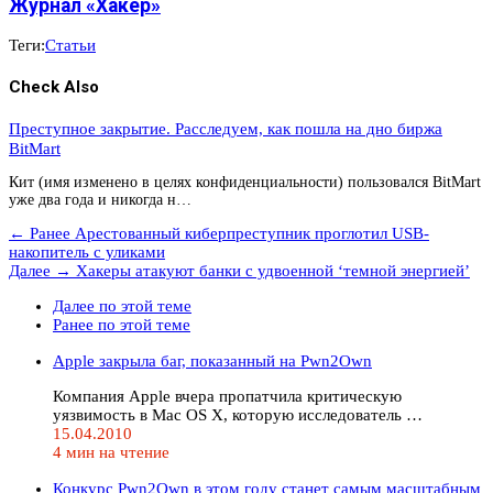
Журнал «Хакер»
Теги:
Статьи
Check Also
Преступное закрытие. Расследуем, как пошла на дно биржа
BitMart
Кит (имя изменено в целях конфиденциальности) пользовался BitMart
уже два года и никогда н…
← Ранее
Арестованный киберпреступник проглотил USB-
накопитель с уликами
Далее →
Хакеры атакуют банки с удвоенной ‘темной энергией’
Далее по этой теме
Ранее по этой теме
Apple закрыла баг, показанный на Pwn2Own
Компания Apple вчера пропатчила критическую
уязвимость в Mac OS X, которую исследователь …
15.04.2010
4 мин на чтение
Конкурс Pwn2Own в этом году станет самым масштабным