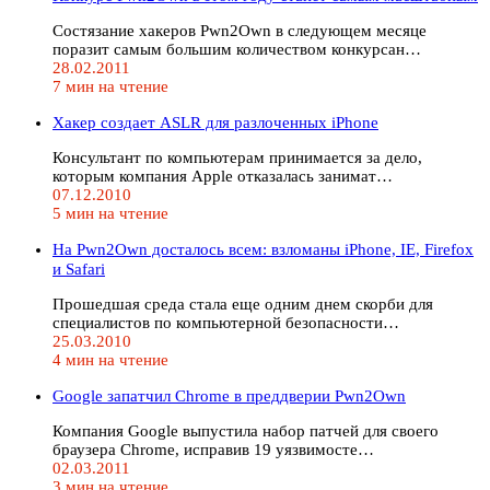
Состязание хакеров Pwn2Own в следующем месяце
поразит самым большим количеством конкурсан…
28.02.2011
7 мин на чтение
Хакер создает ASLR для разлоченных iPhone
Консультант по компьютерам принимается за дело,
которым компания Apple отказалась занимат…
07.12.2010
5 мин на чтение
На Pwn2Own досталось всем: взломаны iPhone, IE, Firefox
и Safari
Прошедшая среда стала еще одним днем скорби для
специалистов по компьютерной безопасности…
25.03.2010
4 мин на чтение
Google запатчил Chrome в преддверии Pwn2Own
Компания Google выпустила набор патчей для своего
браузера Chrome, исправив 19 уязвимосте…
02.03.2011
3 мин на чтение