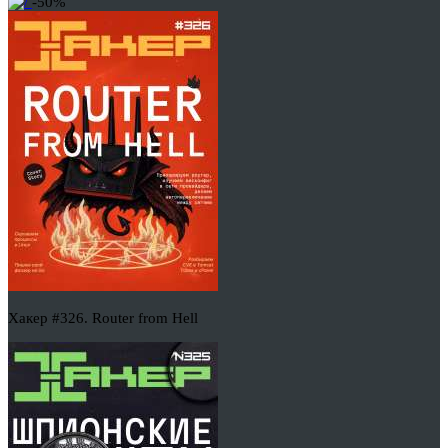
-50%
Хакер #326. Router from Hell