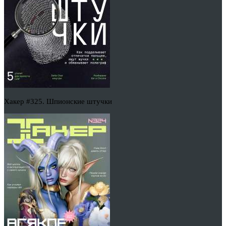
Хакер #325. Шпионские штучки