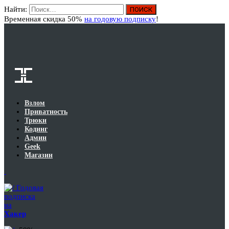
Найти:
Вход
Временная скидка 50%
на годовую подписку
!
Взлом
Приватность
Трюки
Кодинг
Админ
Geek
Магазин
Годовая
подписка
на
Хакер