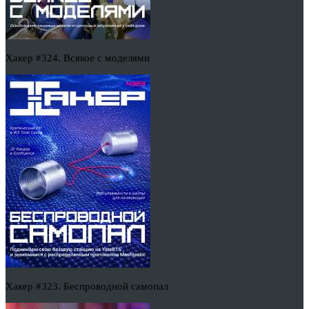
Хакер #324. Всякое с моделями
Хакер #323. Беспроводной самопал