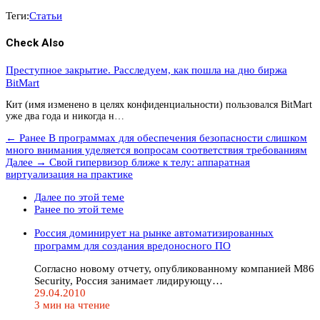
Теги:
Статьи
Check Also
Преступное закрытие. Расследуем, как пошла на дно биржа
BitMart
Кит (имя изменено в целях конфиденциальности) пользовался BitMart
уже два года и никогда н…
← Ранее
В программах для обеспечения безопасности слишком
много внимания уделяется вопросам соответствия требованиям
Далее →
Свой гипервизор ближе к телу: аппаратная
виртуализация на практике
Далее по этой теме
Ранее по этой теме
Россия доминирует на рынке автоматизированных
программ для создания вредоносного ПО
Согласно новому отчету, опубликованному компанией M86
Security, Россия занимает лидирующу…
29.04.2010
3 мин на чтение