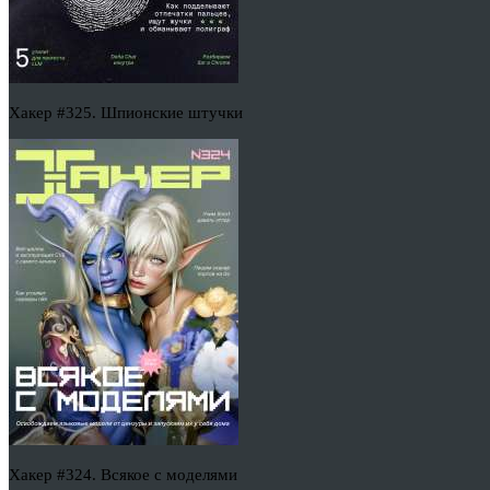
Хакер #325. Шпионские штучки
Хакер #324. Всякое с моделями