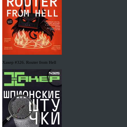
Хакер #326. Router from Hell