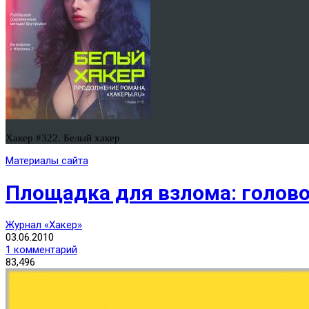
Хакер #322. Белый хакер
Материалы сайта
Площадка для взлома: голов
Журнал «Хакер»
03.06.2010
1 комментарий
83,496