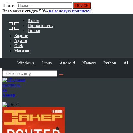
Найти:
Временная скидка 50%
на годовую подписку
!
Взлом
Приватность
Трюки
Кодинг
Админ
Geek
Магазин
Windows
Linux
Android
Железо
Python
AI
Годовая
подписка
на
Хакер
-50%