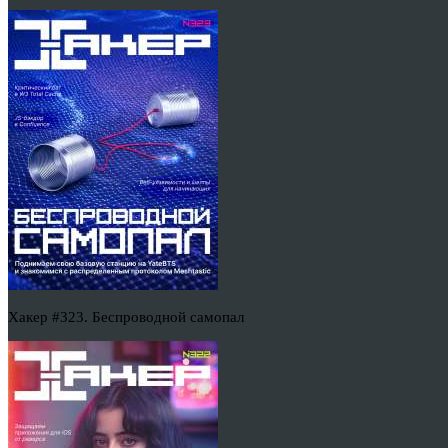
Хакер #323. Беспроводной самопал