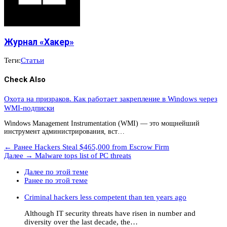
Журнал «Хакер»
Теги:
Статьи
Check Also
Охота на призраков. Как работает закрепление в Windows через
WMI-подписки
Windows Management Instrumentation (WMI) — это мощнейший
инструмент администрирования, вст…
← Ранее
Hackers Steal $465,000 from Escrow Firm
Далее →
Malware tops list of PC threats
Далее по этой теме
Ранее по этой теме
Criminal hackers less competent than ten years ago
Although IT security threats have risen in number and
diversity over the last decade, the…