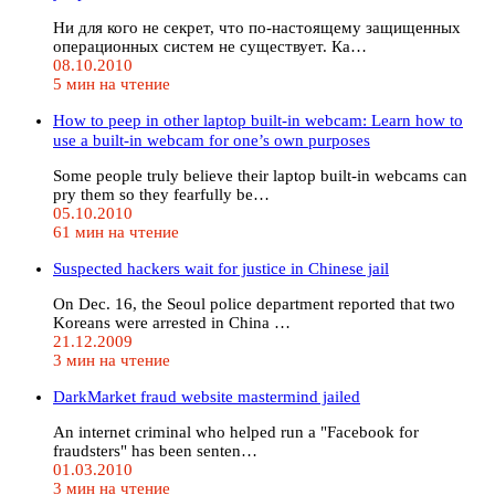
Ни для кого не секрет, что по-настоящему защищенных
операционных систем не существует. Ка…
08.10.2010
5 мин на чтение
How to peep in other laptop built-in webcam: Learn how to
use a built-in webcam for one’s own purposes
Some people truly believe their laptop built-in webcams can
pry them so they fearfully be…
05.10.2010
61 мин на чтение
Suspected hackers wait for justice in Chinese jail
On Dec. 16, the Seoul police department reported that two
Koreans were arrested in China …
21.12.2009
3 мин на чтение
DarkMarket fraud website mastermind jailed
An internet criminal who helped run a "Facebook for
fraudsters" has been senten…
01.03.2010
3 мин на чтение