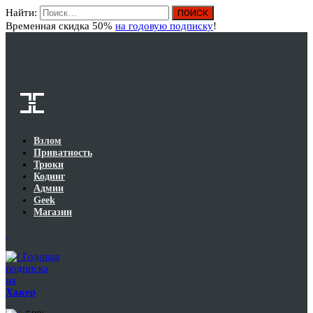
Найти:
Вход
Временная скидка 50%
на годовую подписку
!
Взлом
Приватность
Трюки
Кодинг
Админ
Geek
Магазин
Годовая
подписка
на
Хакер