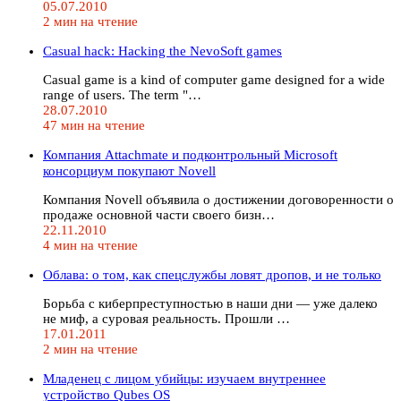
05.07.2010
2 мин на чтение
Casual hack: Hacking the NevoSoft games
Casual game is a kind of computer game designed for a wide
range of users. The term "…
28.07.2010
47 мин на чтение
Компания Attachmate и подконтрольный Microsoft
консорциум покупают Novell
Компания Novell объявила о достижении договоренности о
продаже основной части своего бизн…
22.11.2010
4 мин на чтение
Облава: о том, как спецслужбы ловят дропов, и не только
Борьба с киберпреступностью в наши дни — уже далеко
не миф, а суровая реальность. Прошли …
17.01.2011
2 мин на чтение
Младенец с лицом убийцы: изучаем внутреннее
устройство Qubes OS