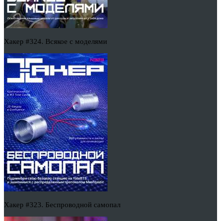
Хакер #324. Всякое с моделями
Хакер #323. Беспроводной самопал