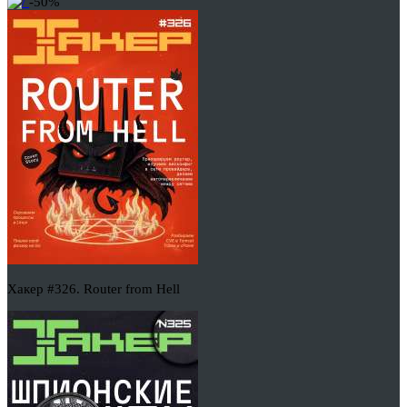
-50%
Хакер #326. Router from Hell