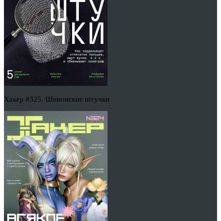
Хакер #325. Шпионские штучки