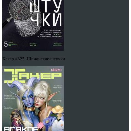
Хакер #325. Шпионские штучки