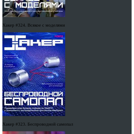
Хакер #324. Всякое с моделями
Хакер #323. Беспроводной самопал