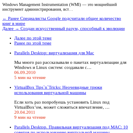
Windows Management Instrumentation (WMI) — это мощнейший
инструмент администрирования, вст…
← Ранее
Специалисты Google подсчитали общее количество
книг в мире
Далее →
Создан искусственный разум, способный к эволюции
Далее по этой теме
Ранее по этой теме
Parallels Desktop: виртуализация для Mac
Мы много раз рассказывали о пакетах виртуализации для
Windows и Linux систем: создавали с…
06.09.2010
5 мин на чтение
VirtualBox Tips`n`Tricks: Неочевидные трюки
использования виртуальной машины
Если хоть раз попробуешь установить Linux под
VirtualBox’ом, может сложиться впечатление, …
20.04.2011
9 мин на чтение
Parallels Desktop. Правильная виртуализация под MAC: 10
советов по использованию виртуальной машины