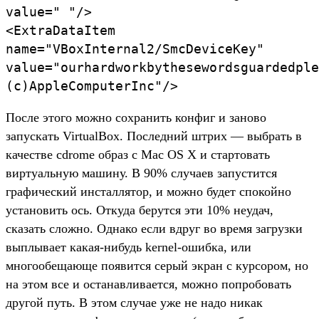
value=" "/>
<ExtraDataItem
name="VBoxInternal2/SmcDeviceKey"
value="ourhardworkbythesewordsguardedple
(c)AppleComputerInc"/>
После этого можно сохранить конфиг и заново
запускать VirtualBox. Последний штрих — выбрать в
качестве cdrome образ с Mac OS X и стартовать
виртуальную машину. В 90% случаев запустится
графический инсталлятор, и можно будет спокойно
установить ось. Откуда берутся эти 10% неудач,
сказать сложно. Однако если вдруг во время загрузки
выплывает какая-нибудь kernel-ошибка, или
многообещающе появится серый экран с курсором, но
на этом все и останавливается, можно попробовать
другой путь. В этом случае уже не надо никак