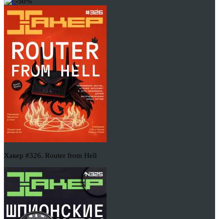
-50%
Хакер #326. Router from Hell