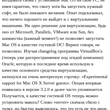
Колдовать снова с установкой Mac OS на свой PC, не
имея гарантии, что смогу хотя бы запустить нужный
софт, не было никакого желания. Опыт подсказывал,
что ничего хорошего не выйдет и с виртуальными
машинами. Ни одно решение для виртуализации, будь
оно от Microsoft, Parallels, VMware или Sun, без
шаманства (важный момент!) не позволяет запустить
Mac OS в качестве гостевой ОС! Вернее говоря, не
позволяло. Изучая changelog программы VirtualBox'а
(теперь уже распространяемое под эгидой компании)
Oracle, которую в последнее время использую в
качестве основного средства виртуализации,
наткнулся на очень интересную строчку: «Experimental
support for Mac OS X Server guests». Опция впервые
появилась в версии 3.2.0 и далее часто упоминается.
Получается, в качестве гостевой OS теперь можно
установить макось? Слово «server» сначала сбило с
толку, но быстро выяснилось, что это есть не что иное,