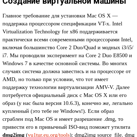
Создание виртуальной машины
Главное требование для установки Mac OS X —
поддержка процессором спецификации VT-x. Intel
Virtualization Technology for x86 поддерживается
практически всеми современными процессорами Intel,
включая большинство Сore 2 Duo/Quad и модных i3/i5/
i7. Мы проводили эксперимент на Core 2 Duo E8500 и
Windows 7 в качестве основной системы. Во многих
случаях система должна завестись и на процессоре от
AMD, но только при условии, что тот имеет
поддержку технологии виртуализации AMV-V. Далее
потребуется официальный диск с Mac OS X или его
образ (у нас была версия 10.6.3), конечно же, легально
купленный (это тебе не Windows!). Если образ
сграблен под Mac OS и имеет разрешение .dmg, то
привести его в привычный ISO-вид поможет утилита
dmg2img
(
vu1tur.eu.org/tools
): dmg2img source_file. dmg