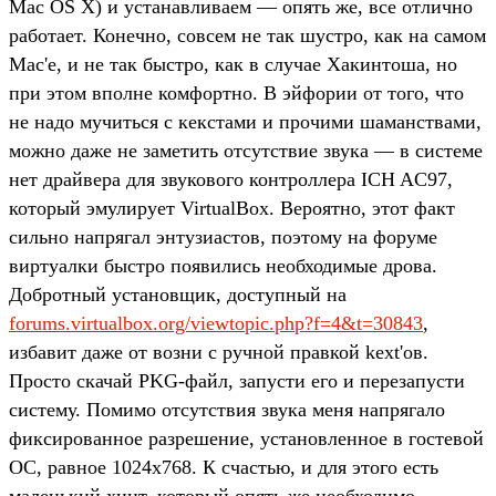
Mac OS X) и устанавливаем — опять же, все отлично
работает. Конечно, совсем не так шустро, как на самом
Mac'е, и не так быстро, как в случае Хакинтоша, но
при этом вполне комфортно. В эйфории от того, что
не надо мучиться с кекстами и прочими шаманствами,
можно даже не заметить отсутствие звука — в системе
нет драйвера для звукового контроллера ICH AC97,
который эмулирует VirtualBox. Вероятно, этот факт
сильно напрягал энтузиастов, поэтому на форуме
виртуалки быстро появились необходимые дрова.
Добротный установщик, доступный на
forums.virtualbox.org/viewtopic.php?f=4&t=30843
,
избавит даже от возни с ручной правкой kext'ов.
Просто скачай PKG-файл, запусти его и перезапусти
систему. Помимо отсутствия звука меня напрягало
фиксированное разрешение, установленное в гостевой
ОС, равное 1024x768. К счастью, и для этого есть