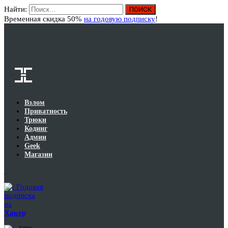
Найти:
Вход
Временная скидка 50%
на годовую подписку
!
Взлом
Приватность
Трюки
Кодинг
Админ
Geek
Магазин
Годовая
подписка
на
Хакер