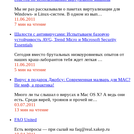
Мы не раз рассказывали о пакетах виртуализации для
Windows- и Linux-систем. В одном из вып…
11.06.2011
7 мин на чтение
Шалости с антивирусами: Испытываем базовую
устойчивость AVG, Trend Micro и Microsoft Security
Essentials
Сегодня вместо брутальных низкоуровневых опытов от
наших краш-лаборантов тебя ждет легкая …
11.06.2011
5 мин на чтение
Вирус в подарок Джобсу: Современная малварь для MAC?
Не миф, а практика!
Много ли ты слышал о вирусах в Mac OS X? А ведь они
есть. Среди вирей, троянов и прочей не…
03.07.2011
13 мин на чтение
FAQ United
Есть вопросы — при сылай на faq@real.xakep.ru