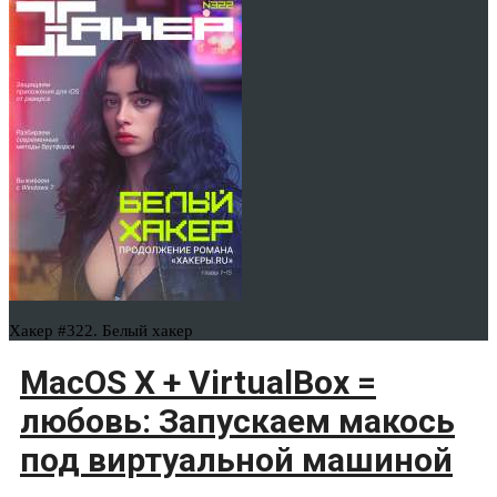
Хакер #322. Белый хакер
MacOS X + VirtualBox =
любовь: Запускаем макось
под виртуальной машиной