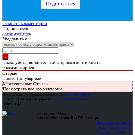
Подписаться
Открыть комментарии
Подписаться
авторизуйтесь
Уведомить о
Пожалуйста, войдите, чтобы прокомментировать
0
комментариев
Старые
Новые
Популярные
Межтекстовые Отзывы
Посмотреть все комментарии
Вопросы по материалам и подписке:
support@glc.ru
Отдел рекламы и спецпроектов:
yakovleva.a@glc.ru
Контент
18+
Сайт защищен Qrator —
самой забойной защитой от DDoS в мире
Подписка для физлиц
Подписка для юрлиц
Реклама на «Хакере»