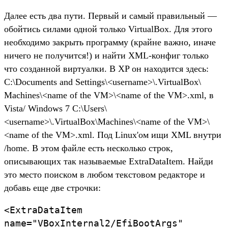
Далее есть два пути. Первый и самый правильный —
обойтись силами одной только VirtualBox. Для этого
необходимо закрыть программу (крайне важно, иначе
ничего не получится!) и найти XML-конфиг только
что созданной виртуалки. В XP он находится здесь:
C:\Documents and Settings\<username>\.VirtualBox\
Machines\<name of the VM>\<name of the VM>.xml, в
Vista/ Windows 7 C:\Users\
<username>\.VirtualBox\Machines\<name of the VM>\
<name of the VM>.xml. Под Linux'ом ищи XML внутри
/home. В этом файле есть несколько строк,
описывающих так называемые ExtraDataItem. Найди
это место поиском в любом текстовом редакторе и
добавь еще две строчки:
<ExtraDataItem
name="VBoxInternal2/EfiBootArgs"