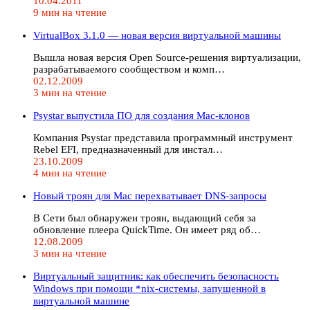
10.04.2011
9 мин на чтение
VirtualBox 3.1.0 — новая версия виртуальной машины
Вышла новая версия Open Source-решения виртуализации,
разрабатываемого сообществом и комп…
02.12.2009
3 мин на чтение
Psystar выпустила ПО для создания Mac-клонов
Компания Psystar представила программный инструмент
Rebel EFI, предназначенный для инстал…
23.10.2009
4 мин на чтение
Новый троян для Mac перехватывает DNS-запросы
В Сети был обнаружен троян, выдающий себя за
обновление плеера QuickTime. Он имеет ряд об…
12.08.2009
3 мин на чтение
Виртуальный защитник: как обеспечить безопасность
Windows при помощи *nix-системы, запущенной в
виртуальной машине