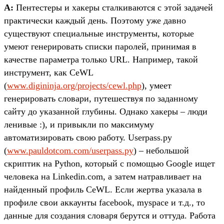
A:
Пентестеры и хакеры сталкиваются с этой задачей
практически каждый день. Поэтому уже давно
существуют специальные инструменты, которые
умеют генерировать списки паролей, принимая в
качестве параметра только URL. Например, такой
инструмент, как CeWL
(
www.digininja.org/projects/cewl.php
), умеет
генерировать словари, путешествуя по заданному
сайту до указанной глубины. Однако хакеры – люди
ленивые :), и привыкли по максимуму
автоматизировать свою работу. Userpass.py
(
www.pauldotcom.com/userpass.py
) – небольшой
скриптик на Python, который с помощью Google ищет
человека на Linkedin.com, а затем натравливает на
найденный профиль CeWL. Если жертва указала в
профиле свои аккаунты facebook, myspace и т.д., то
данные для создания словаря берутся и оттуда. Работа