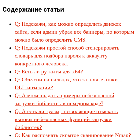
Содержание статьи
Q: Подскажи, как можно определить движок
сайта, если админ убрал все баннеры, по которым
можно было определить CMS.
Q: Подскажи простой способ сгенерировать
словарь для подбора пароля к аккаунту
конкретного человека.
Q: Есть ли руткиты для x64?
Q: Объясни на пальцах, что за новые атаки –
DLL-инъекции?
Q: А можешь дать примеры небезопасной
загрузки библиотек в исходном коде?
Q: А есть ли тулзы, позволяющие отыскать
вызовы небезопасных функций загрузки
библиотек?
Q: Как распознать скрытое сканирование Nmap?