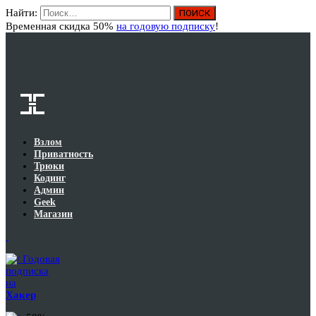
Найти:
Вход
Временная скидка 50%
на годовую подписку
!
Взлом
Приватность
Трюки
Кодинг
Админ
Geek
Магазин
Годовая
подписка
на
Хакер