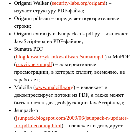
Origami Walker (
security-labs.org/origami
) –
изучает структуру PDF-файла;
Origami pdfscan – определяет подозрительные
строки;
Origami extractjs и Jsunpack-n’s pdf.py – извлекает
JavaScript-код из PDF-файлов;
Sumatra PDF
(
blog.kowalczyk.info/software/sumatrapdf
) и MuPDF
(
ccxvii.net/mupdf
) – альтернативные
просмотрщики, в которых сплоит, возможно, не
заработает;
Malzilla (
www.malzilla.org
) – извлекает и
декомпрессирует потоки из PDF, а также может
быть полезен для деобфускации JavaScript-кода;
Jsunpack-n
(
jsunpack.blogspot.com/2009/06/jsunpack-n-updates-
for-pdf-decoding.html
) – извлекает и декодирует