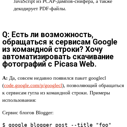
JavaScript из PCAP-дампов-снифера, а также
декодирует PDF-файлы.
Q: Есть ли возможность,
обращаться к сервисам Google
из командной строки? Хочу
автоматизировать скачивание
фотографий c Picasa Web.
A:
Да, совсем недавно появился пакет googlecl
(
code.google.com/p/googlecl
), позволяющий обращаться
к сервисам гугла из командной строки. Примеры
использования:
Сервис блогов Blogger:
$ google blogger post --title "foo"