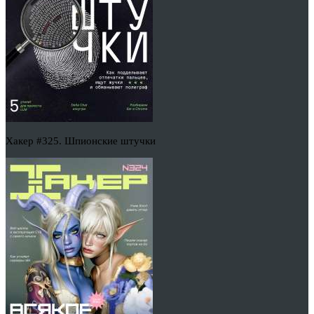
Хакер #325. Шпионские штучки