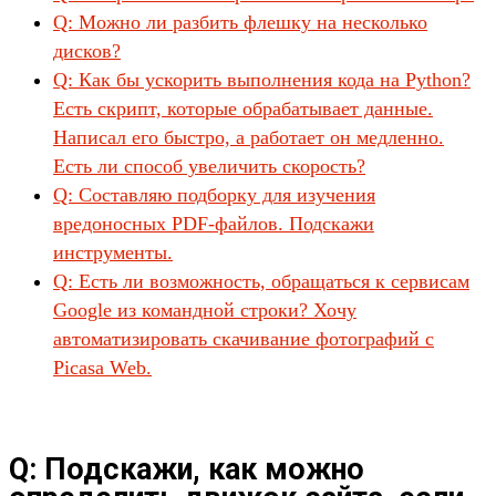
Q: Можно ли разбить флешку на несколько
дисков?
Q: Как бы ускорить выполнения кода на Python?
Есть скрипт, которые обрабатывает данные.
Написал его быстро, а работает он медленно.
Есть ли способ увеличить скорость?
Q: Составляю подборку для изучения
вредоносных PDF-файлов. Подскажи
инструменты.
Q: Есть ли возможность, обращаться к сервисам
Google из командной строки? Хочу
автоматизировать скачивание фотографий c
Picasa Web.
Q: Подскажи, как можно