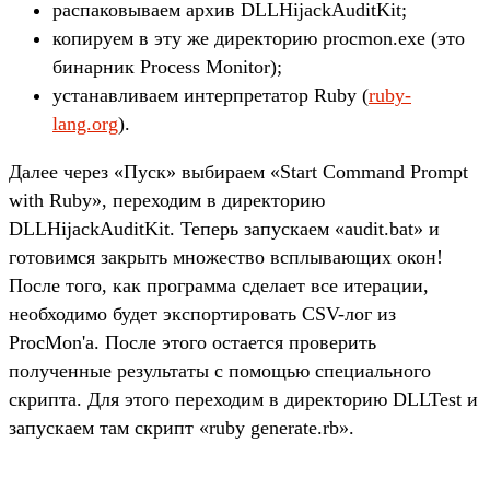
распаковываем архив DLLHijackAuditKit;
копируем в эту же директорию procmon.exe (это
бинарник Process Monitor);
устанавливаем интерпретатор Ruby (
ruby-
lang.org
).
Далее через «Пуск» выбираем «Start Command Prompt
with Ruby», переходим в директорию
DLLHijackAuditKit. Теперь запускаем «audit.bat» и
готовимся закрыть множество всплывающих окон!
После того, как программа сделает все итерации,
необходимо будет экспортировать CSV-лог из
ProcMon'а. После этого остается проверить
полученные результаты с помощью специального
скрипта. Для этого переходим в директорию DLLTest и
запускаем там скрипт «ruby generate.rb».