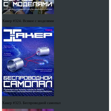
Хакер #324. Всякое с моделями
Хакер #323. Беспроводной самопал