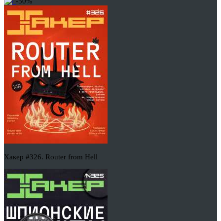
-50%
Хакер #326. Router from Hell