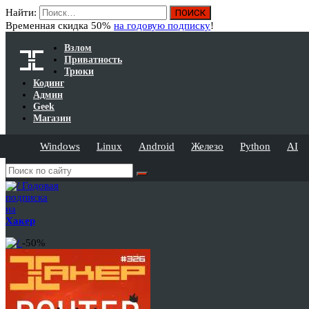
Найти:
Временная скидка 50%
на годовую подписку
!
Взлом
Приватность
Трюки
Кодинг
Админ
Geek
Магазин
Windows
Linux
Android
Железо
Python
AI
Годовая
подписка
на
Хакер
-50%