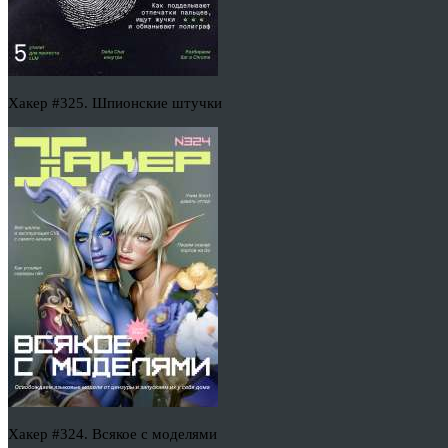
Хакер #325. Шпионские штучки
Хакер #324. Всякое с моделями