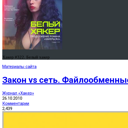
Хакер #322. Белый хакер
Материалы сайта
Закон vs сеть. Файлообменны
Журнал «Хакер»
26.10.2010
Комментарии
2,439