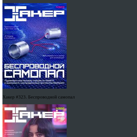
Хакер #323. Беспроводной самопал