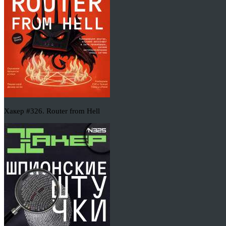
Хакер #326. Router from Hell