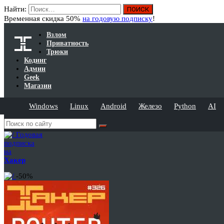
Найти:
Временная скидка 50%
на годовую подписку
!
Взлом
Приватность
Трюки
Кодинг
Админ
Geek
Магазин
Windows
Linux
Android
Железо
Python
AI
Годовая
подписка
на
Хакер
-50%