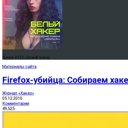
Хакер #322. Белый хакер
Материалы сайта
Firefox-убийца: Собираем хак
Журнал «Хакер»
05.12.2010
Комментарии
49,525