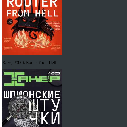
Хакер #326. Router from Hell