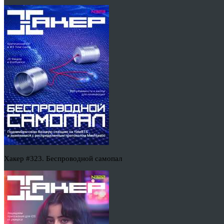
Хакер #323. Беспроводной самопал