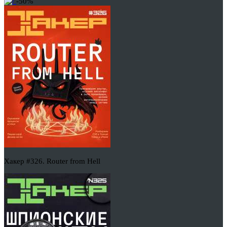
-50%
Хакер #326. Router from Hell