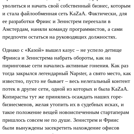
уволиться и начать свой собственный бизнес, которым
и стала файлообменная сеть KaZaA. Фактически, для
ее разработки Фриис и Зеннстрем переехали в
Амстердам, наняли команду программистов, а сами
предпочти остаться на руководящих должностях.
Однако с «Казой» вышел казус – не успело детище
Фрииса и Зеннстрема набрать обороты, как на
пиринговые сети начались активные гонения. Как раз
тогда закрылся легендарный Napster, а свято место, как
известно, пусто не бывает – весь нелегальный контент
потек в другие сети, одной из которых и была KaZaA.
Копирасты тут же принялись осаждать наших горе-
бизнесменов, желая утопить их в судебных исках, и
такое положение вещей новоиспеченным стартаперам
пришлось совсем не по душе. Зеннстрем и Фриис
были вынуждены засекретить нахождение офисов