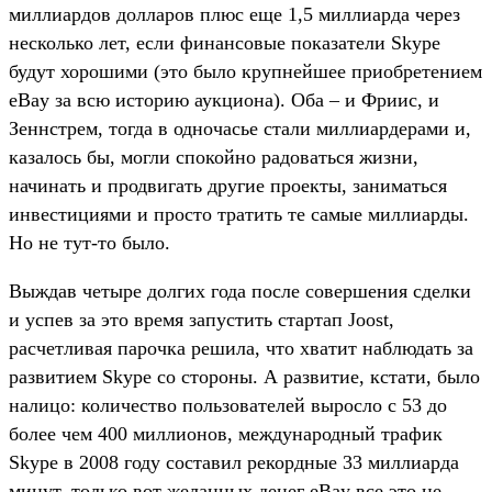
миллиардов долларов плюс еще 1,5 миллиарда через
несколько лет, если финансовые показатели Skype
будут хорошими (это было крупнейшее приобретением
eBay за всю историю аукциона). Оба – и Фриис, и
Зеннстрем, тогда в одночасье стали миллиардерами и,
казалось бы, могли спокойно радоваться жизни,
начинать и продвигать другие проекты, заниматься
инвестициями и просто тратить те самые миллиарды.
Но не тут-то было.
Выждав четыре долгих года после совершения сделки
и успев за это время запустить стартап Joost,
расчетливая парочка решила, что хватит наблюдать за
развитием Skype со стороны. А развитие, кстати, было
налицо: количество пользователей выросло с 53 до
более чем 400 миллионов, международный трафик
Skype в 2008 году составил рекордные 33 миллиарда
минут, только вот желанных денег eBay все это не