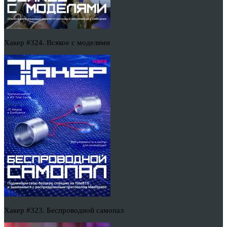
Хакер #324. Всякое с моделями
Хакер #323. Беспроводной самопал