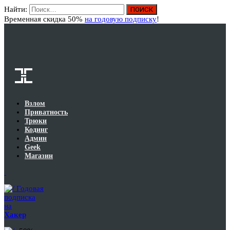
Найти:
Вход
Временная скидка 50%
на годовую подписку
!
Взлом
Приватность
Трюки
Кодинг
Админ
Geek
Магазин
Годовая
подписка
на
Хакер