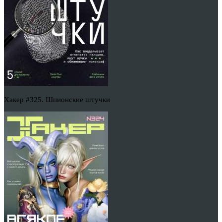
Хакер #325. Шпионские штучки