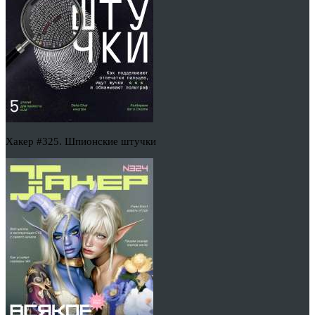
Хакер #325. Шпионские штучки