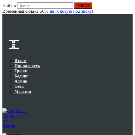
Найти:
Вход
Временная скидка 50%
на годовую подписку
!
Взлом
Приватность
Трюки
Кодинг
Админ
Geek
Магазин
Годовая
подписка
на
Хакер