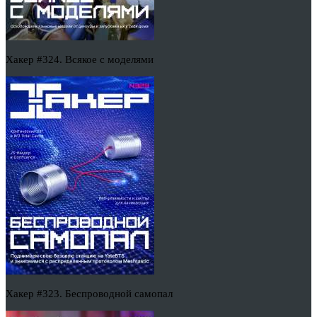
Хакер #324. Всякое с моделями
Хакер #323. Беспроводной самопал