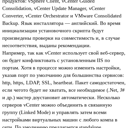
продуктов: vSphere Client, vCenter Guided
Consolidation, vCenter Update Manager, vCenter
Converter, vCenter Orchestrator и VMware Consolidated
Backup. Язык инсталлятора — английский. Во время
инициализации установочного скрипта будут
произведены проверки на совместимость и, в случае
несоответствия, выданы рекомендации.
Например, так как vCenter использует свой веб-сервер,
он будет конфликтовать с установленным IIS по
портам. Хотя в процессе можно изменить настройки,
указав порт по умолчанию для большинства сервисов:
http, https, LDAP, SSL, heartbeat. Пакет самодостаточен,
если чегото будет не хватать, все необходимое (.Net, J#
и др.) мастер доустановит автоматически. Несколько
серверов vCenter можно объединить в связанную
группу (Linked Mode) и управлять затем всеми
настройками виртуальных машин с любого компа в
сети. По умолчанию предлагается standalone