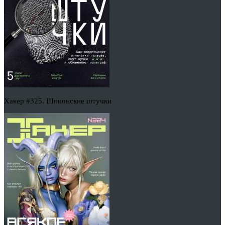
Хакер #325. Шпионские штучки