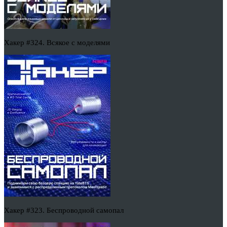
Хакер #324. Всякое с моделями
Хакер #323. Беспроводной самопал