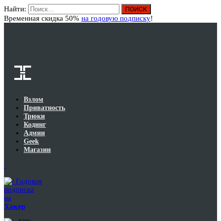
Найти:
Вход
Временная скидка 50%
на годовую подписку
!
Взлом
Приватность
Трюки
Кодинг
Админ
Geek
Магазин
Годовая
подписка
на
Хакер