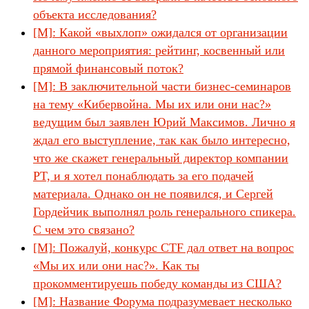
объекта исследования?
[М]: Какой «выхлоп» ожидался от организации
данного мероприятия: рейтинг, косвенный или
прямой финансовый поток?
[М]: В заключительной части бизнес-семинаров
на тему «Кибервойна. Мы их или они нас?»
ведущим был заявлен Юрий Максимов. Лично я
ждал его выступление, так как было интересно,
что же скажет генеральный директор компании
PT, и я хотел понаблюдать за его подачей
материала. Однако он не появился, и Сергей
Гордейчик выполнял роль генерального спикера.
С чем это связано?
[М]: Пожалуй, конкурс CTF дал ответ на вопрос
«Мы их или они нас?». Как ты
прокомментируешь победу команды из США?
[М]: Название Форума подразумевает несколько