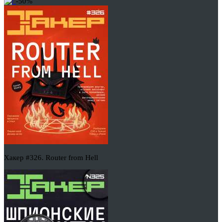
-50%
Хакер #326. Router from Hell