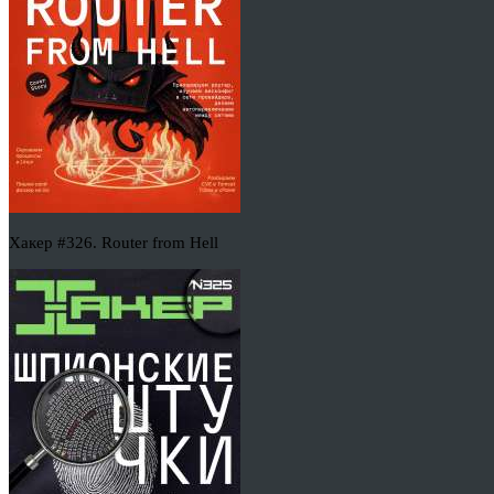
Хакер #326. Router from Hell