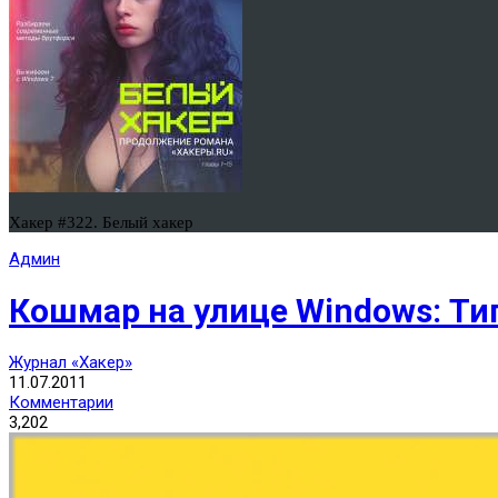
Хакер #322. Белый хакер
Админ
Кошмар на улице Windows: Т
Журнал «Хакер»
11.07.2011
Комментарии
3,202