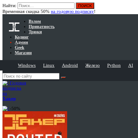
Найти:
Временная скидка 50%
на годовую подписку
!
Взлом
Приватность
Трюки
Кодинг
Админ
Geek
Магазин
Windows
Linux
Android
Железо
Python
AI
Годовая
подписка
на
Хакер
-50%