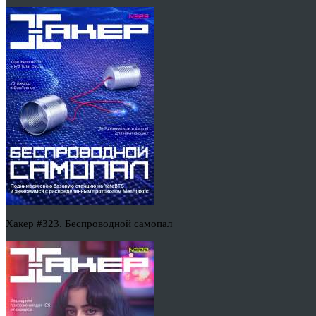
Хакер #323. Беспроводной самопал