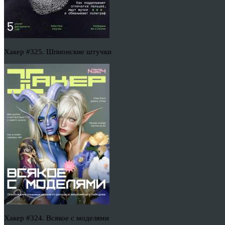
Хакер #325. Шпионские штучки
Хакер #324. Всякое с моделями