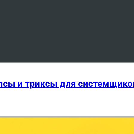
ипсы и триксы для системщико