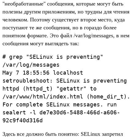
"необработанные" сообщения, которые могут быть
полезны другим приложениям, но трудны для чтения
человеком. Поэтому существует второе место, куда
поступают те же сообщения, но в гораздо более
понятном формате. Это файл /var/log/messages, в нем
сообщения могут выглядеть так:
# grep "SELinux is preventing"
/var/log/messages
May 7 18:55:56 localhost
setroubleshoot: SELinux is preventing
httpd (httpd_t) "getattr" to
/var/www/html/index.html (home_dir_t).
For complete SELinux messages. run
sealert -l de7e30d6-5488-466d-a606-
92c9f40d316d
Здесь все должно быть понятно: SELinux запретил