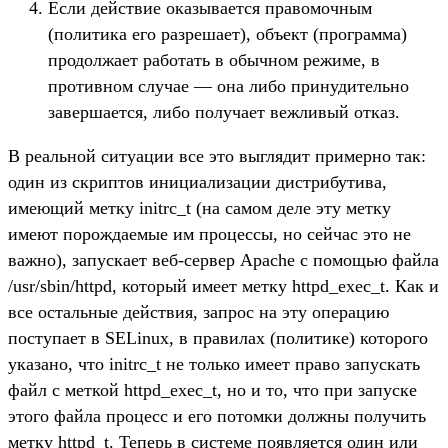
Если действие оказывается правомочным
(политика его разрешает), объект (программа)
продолжает работать в обычном режиме, в
противном случае — она либо принудительно
завершается, либо получает вежливый отказ.
В реальной ситуации все это выглядит примерно так:
один из скриптов инициализации дистрибутива,
имеющий метку initrc_t (на самом деле эту метку
имеют порождаемые им процессы, но сейчас это не
важно), запускает веб-сервер Apache с помощью файла
/usr/sbin/httpd, который имеет метку httpd_exec_t. Как и
все остальные действия, запрос на эту операцию
поступает в SELinux, в правилах (политике) которого
указано, что initrc_t не только имеет право запускать
файл с меткой httpd_exec_t, но и то, что при запуске
этого файла процесс и его потомки должны получить
метку httpd_t. Теперь в системе появляется один или