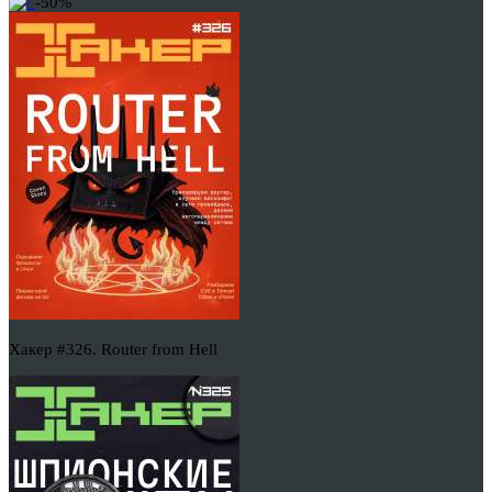
-50%
Хакер #326. Router from Hell