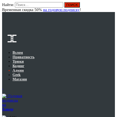
Найти:
Вход
Временная скидка 50%
на годовую подписку
!
Взлом
Приватность
Трюки
Кодинг
Админ
Geek
Магазин
Годовая
подписка
на
Хакер