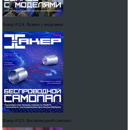
Хакер #324. Всякое с моделями
Хакер #323. Беспроводной самопал