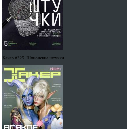
Хакер #325. Шпионские штучки