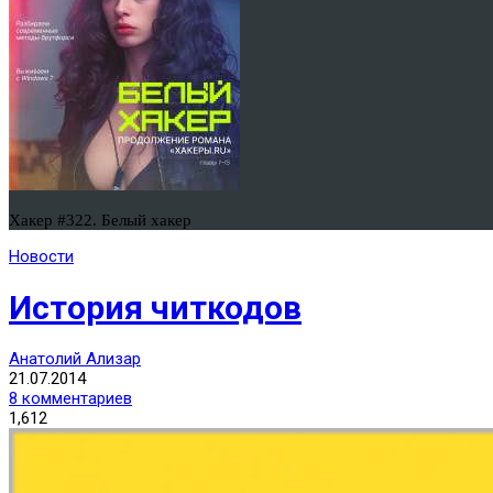
Хакер #322. Белый хакер
Новости
История читкодов
Анатолий Ализар
21.07.2014
8 комментариев
1,612