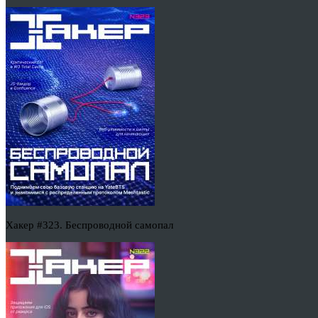
Хакер #323. Беспроводной самопал