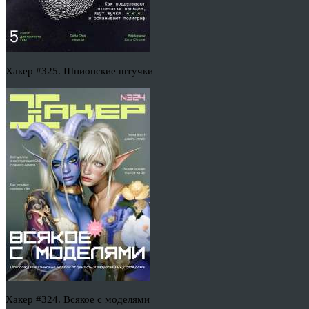
Хакер #325. Шпионские штучки
Хакер #324. Всякое с моделями