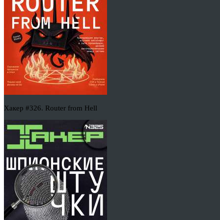
Хакер #326. Router from Hell