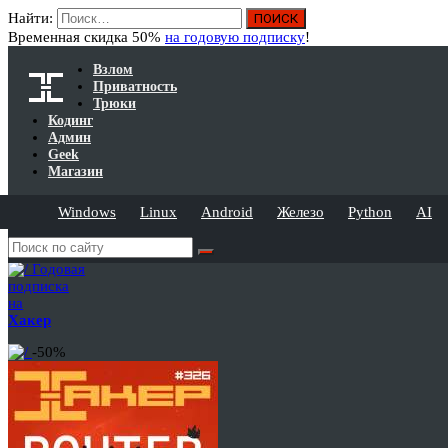
Найти:
Временная скидка 50%
на годовую подписку
!
Взлом
Приватность
Трюки
Кодинг
Админ
Geek
Магазин
Windows
Linux
Android
Железо
Python
AI
Годовая
подписка
на
Хакер
-50%