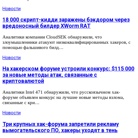
Новости
18 000 скрипт-кидди заражены бэкдором через
вредоносный билдер XWorm RAT
Аналитики компании CloudSEK обнаружили, что
злоумышленники атакуют низкоквалифицированных хакеров, с
помощью фальшивого билд…
Новости
На хакерском форуме устроили конкурс: $115 000
за новые методы атак, связанные с
криптовалютой
Аналитики Intel 471 обнаружили, что русскоязычном хак-
форуме объявлен конкурс на лучшие новые методы взлома,
связанные с кри…
Новости
Три крупных хак-форума запретили рекламу
вымогательского ПО, хакеры уходят в тень