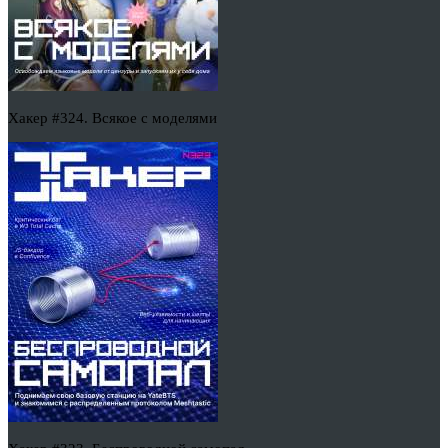
Хакер #324. Всякое с моделями