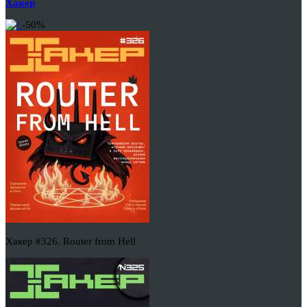
Хакер
-50%
Хакер #326. Router from Hell