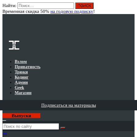
Найти:
Вход
Временная скидка 50%
на годовую подписку
!
Взлом
Приватность
Трюки
Кодинг
Админ
Geek
Магазин
Подписаться на материалы
Выпуски
Годовая
подписка
на