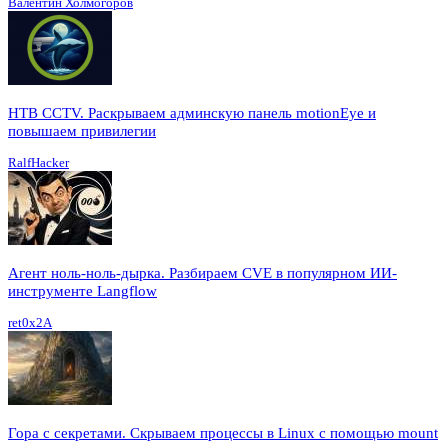
Валентин Холмогоров
HTB CCTV. Раскрываем админскую панель motionEye и
повышаем привилегии
RalfHacker
Агент ноль-ноль-дырка. Разбираем CVE в популярном ИИ-
инструменте Langflow
ret0x2A
Гора с секретами. Скрываем процессы в Linux c помощью mount