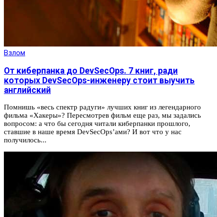
Взлом
От киберпанка до DevSecOps. 7 книг, ради
которых DevSecOps-инженеру стоит выучить
английский
Помнишь «весь спектр радуги» лучших книг из легендарного
фильма «Хакеры»? Пересмотрев фильм еще раз, мы задались
вопросом: а что бы сегодня читали киберпанки прошлого,
ставшие в наше время DevSecOps’ами? И вот что у нас
получилось...