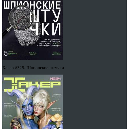
Хакер #325. Шпионские штучки