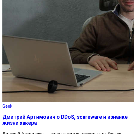
Geek
Дмитрий Артимович о DDoS, scareware и изнанке
жизни хакера
Дмитрий Артимович — один из самых известных на Западе