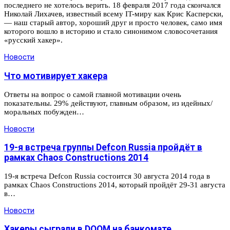
последнего не хотелось верить. 18 февраля 2017 года скончался
Николай Лихачев, известный всему IT-миру как Крис Касперски,
— наш старый автор, хороший друг и просто человек, само имя
которого вошло в историю и стало синонимом словосочетания
«русский хакер».
Новости
Что мотивирует хакера
Ответы на вопрос о самой главной мотивации очень
показательны. 29% действуют, главным образом, из идейных/
моральных побужден…
Новости
19-я встреча группы Defcon Russia пройдёт в
рамках Chaos Constructions 2014
19-я встреча Defcon Russia состоится 30 августа 2014 года в
рамках Сhaos Сonstructions 2014, который пройдёт 29-31 августа
в…
Новости
Хакеры сыграли в DOOM на банкомате