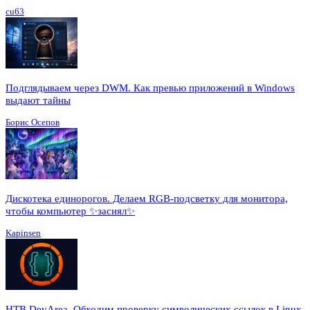
cu63
Подглядываем через DWM. Как превью приложений в Windows
выдают тайны
Борис Осепов
Дискотека единорогов. Делаем RGB-подсветку для монитора,
чтобы компьютер ✨засиял✨
Kapinsen
HTB DevArea. Обходим проверку символических ссылок в Linux