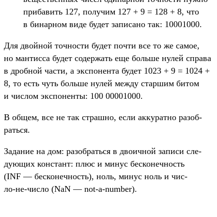
при­бавить 127, получим 127 + 9 = 128 + 8, что
в бинар­ном виде будет записа­но так: 10001000.
Для двой­ной точ­ности будет поч­ти все то же самое,
но ман­тисса будет содер­жать еще боль­ше нулей спра­ва
в дроб­ной час­ти, а экспо­нен­та будет 1023 + 9 = 1024 +
8, то есть чуть боль­ше нулей меж­ду стар­шим битом
и чис­лом экспо­нен­ты: 100 00001000.
В общем, все не так страш­но, если акку­рат­но разоб­
рать­ся.
За­дание на дом: разоб­рать­ся в дво­ичной записи сле­
дующих кон­стант: плюс и минус бес­конеч­ность
(INF — бес­конеч­ность), ноль, минус ноль и чис­
ло‑не‑чис­ло (NaN — not-a-number).