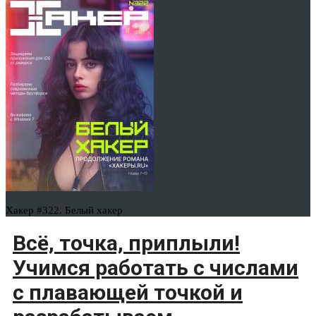
Хакер #322. Белый хакер
Всё, точка, приплыли!
Учимся работать с числами
с плавающей точкой и