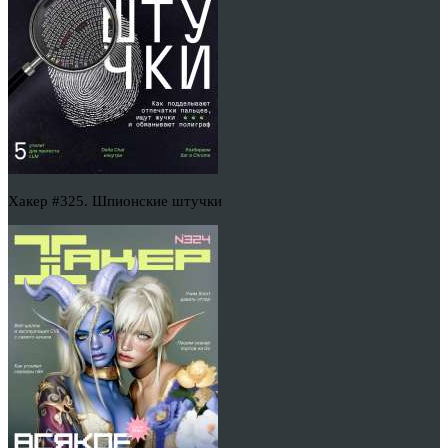
Хакер #325. Шпионские штучки