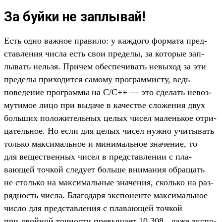
За буйки не заплывай!
Есть одно важ­ное пра­вило: у каж­дого фор­мата пред­
став­ления чис­ла есть свои пре­делы, за которые зап­
лывать нель­зя. При­чем обес­печивать невыход за эти
пре­делы при­ходит­ся самому прог­раммис­ту, ведь
поведе­ние прог­раммы на С/С++ — это сде­лать невоз­
мутимое лицо при выдаче в качес­тве сло­жения двух
боль­ших положи­тель­ных целых чисел малень­кое отри­
цатель­ное. Но если для целых чисел нуж­но учи­тывать
толь­ко мак­сималь­ное и минималь­ное зна­чение, то
для вещес­твен­ных чисел в пред­став­лении с пла­
вающей точ­кой сле­дует боль­ше вни­мания обра­щать
не столь­ко на мак­сималь­ные зна­чения, сколь­ко на раз­
рядность чис­ла. Бла­года­ря экспо­нен­те мак­сималь­ное
чис­ло для пред­став­ления с пла­вающей точ­кой
при двой­ной точ­ности пре­выша­ет 10 308 , даже экспо­