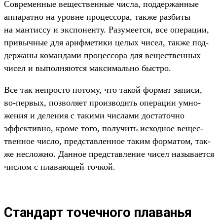
Сов­ремен­ные вещес­твен­ные чис­ла, под­держан­ные
аппа­рат­но на уров­не про­цес­сора, так­же раз­биты
на ман­тиссу и экспо­нен­ту. Разуме­ется, все опе­рации,
при­выч­ные для ариф­метики целых чисел, так­же под­
держа­ны коман­дами про­цес­сора для вещес­твен­ных
чисел и выпол­няют­ся мак­сималь­но быс­тро.
Все так неп­росто потому, что такой фор­мат записи,
во‑пер­вых, поз­воля­ет про­изво­дить опе­рации умно­
жения и деления с такими чис­лами дос­таточ­но
эффектив­но, кро­ме того, получить исходное вещес­
твен­ное чис­ло, пред­став­ленное таким фор­матом, так­
же нес­ложно. Дан­ное пред­став­ление чисел называ­ется
чис­лом с пла­вающей точ­кой.
Стандарт точечного плаванья