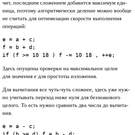
чит, пос­ледним сло­жени­ем добавит­ся мак­симум еди­
ница, поэто­му алго­рит­мичес­ки деление мож­но вооб­ще
не счи­тать для опти­миза­ции ско­рос­ти выпол­нения
опе­раций:
e
=
a
+
c
;
f
=
b
+
d
;
if
(
f
>
=
10
18
)
f
-=
10
18
,
++
e
;
Здесь опу­щены про­вер­ки на мак­сималь­ное целое
для зна­чения e для прос­тоты изло­жения.
Для вычита­ния все чуть‑чуть слож­нее, здесь уже нуж­
но учи­тывать переход ниже нуля для без­зна­ково­го
целого. То есть нуж­но срав­нить два чис­ла до вычита­
ния.
e
=
a
-
c
;
if
(
b
>
=
d
)
f
=
b
-
d
;