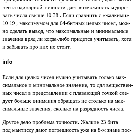
нен­та оди­нар­ной точ­ности дает воз­можность кодиро­
вать чис­ла свы­ше 10 38 . Если срав­нить с «жал­кими»
10 19 , мак­симумом для 64-бит­ных целых чисел, мож­
но сде­лать вывод, что мак­сималь­ные и минималь­ные
зна­чения вряд ли ког­да‑либо при­дет­ся учи­тывать, хотя
и забывать про них не сто­ит.
info
Ес­ли для целых чисел нуж­но учи­тывать толь­ко мак­
сималь­ное и минималь­ное зна­чение, то для вещес­твен­
ных чисел в пред­став­лении с пла­вающей точ­кой сле­
дует боль­ше вни­мания обра­щать не столь­ко на мак­
сималь­ные зна­чения, сколь­ко на раз­рядность чис­ла.
Дру­гое дело проб­лема точ­ности. Жал­кие 23 бита
под ман­тиссу дают пог­решность уже на 8-м зна­ке пос­