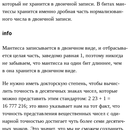
который не хра­нит­ся в дво­ичной записи. В битах ман­
тиссы хра­нит­ся имен­но дроб­ная часть нор­мализо­ван­
ного чис­ла в дво­ичной записи.
info
Ман­тисса записы­вает­ся в дво­ичном виде, и отбра­сыва­
ется целая часть, заведо­мо рав­ная 1, поэто­му никог­да
не забыва­ем, что ман­тисса на один бит длин­нее, чем
в она хра­нит­ся в дво­ичном виде.
Не нуж­но иметь док­тор­скую сте­пень, что­бы вычис­
лить точ­ность в десятич­ных зна­ках чисел, которые
мож­но пред­ста­вить этим стан­дартом: 2 23 + 1 =
16 777 216; это явно ука­зыва­ет нам на тот факт, что
точ­ность пред­став­ления вещес­твен­ных чисел с оди­
нар­ной точ­ностью дос­тига­ет чуть более семи десятич­
ных зна­ков. Это зна­чит, что мы не смо­жем сох­ранить