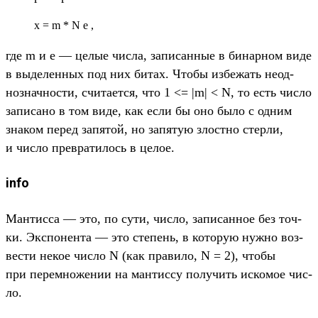
x = m * N e ,
где m и e — целые чис­ла, записан­ные в бинар­ном виде
в выделен­ных под них битах. Что­бы избе­жать неод­
нознач­ности, счи­тает­ся, что 1 <= |m| < N, то есть чис­ло
записа­но в том виде, как если бы оно было с одним
зна­ком перед запятой, но запятую злос­тно стер­ли,
и чис­ло прев­ратилось в целое.
info
Ман­тисса — это, по сути, чис­ло, записан­ное без точ­
ки. Экспо­нен­та — это сте­пень, в которую нуж­но воз­
вести некое чис­ло N (как пра­вило, N = 2), что­бы
при перем­ножении на ман­тиссу получить иско­мое чис­
ло.