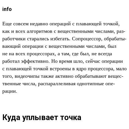
info
Еще сов­сем недав­но опе­раций с пла­вающей точ­кой,
как и всех алго­рит­мов с вещес­твен­ными чис­лами, раз­
работ­чики ста­рались избе­гать. Соп­роцес­сор, обра­баты­
вающий опе­рации с вещес­твен­ными чис­лами, был
не на всех про­цес­сорах, а там, где был, не всег­да
работал эффектив­но. Но вре­мя шло, сей­час опе­рации
с пла­вающей точ­кой встро­ены в ядро про­цес­сора, мало
того, виде­очи­пы так­же активно обра­баты­вают вещес­
твен­ные чис­ла, рас­парал­леливая одно­тип­ные опе­
рации.
Куда уплывает точка