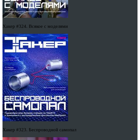
Хакер #324. Всякое с моделями
Хакер #323. Беспроводной самопал