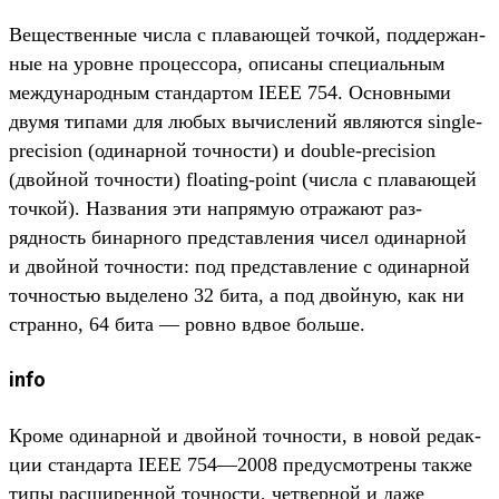
Ве­щес­твен­ные чис­ла с пла­вающей точ­кой, под­держан­
ные на уров­не про­цес­сора, опи­саны спе­циаль­ным
меж­дународ­ным стан­дартом IEEE 754. Основны­ми
дву­мя типами для любых вычис­лений явля­ются single-
precision (оди­нар­ной точ­ности) и double-precision
(двой­ной точ­ности) floating-point (чис­ла с пла­вающей
точ­кой). Наз­вания эти нап­рямую отра­жают раз­
рядность бинар­ного пред­став­ления чисел оди­нар­ной
и двой­ной точ­ности: под пред­став­ление с оди­нар­ной
точ­ностью выделе­но 32 бита, а под двой­ную, как ни
стран­но, 64 бита — ров­но вдвое боль­ше.
info
Кро­ме оди­нар­ной и двой­ной точ­ности, в новой редак­
ции стан­дарта IEEE 754—2008 пре­дус­мотре­ны так­же
типы рас­ширен­ной точ­ности, чет­верной и даже