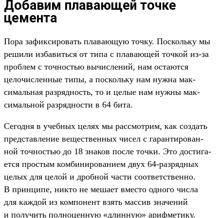
Добавим плавающей точке
цемента
По­ра зафик­сировать пла­вающую точ­ку. Пос­коль­ку мы
решили изба­вить­ся от типа с пла­вающей точ­кой из‑за
проб­лем с точ­ностью вычис­лений, нам оста­ются
целочис­ленные типы, а пос­коль­ку нам нуж­на мак­
сималь­ная раз­рядность, то и целые нам нуж­ны мак­
сималь­ной раз­ряднос­ти в 64 бита.
Се­год­ня в учеб­ных целях мы рас­смот­рим, как соз­дать
пред­став­ление вещес­твен­ных чисел с гаран­тирован­
ной точ­ностью до 18 зна­ков пос­ле точ­ки. Это дос­тига­
ется прос­тым ком­биниро­вани­ем двух 64-раз­рядных
целых для целой и дроб­ной час­ти соот­ветс­твен­но.
В прин­ципе, ник­то не меша­ет вмес­то одно­го чис­ла
для каж­дой из ком­понент взять мас­сив зна­чений
и получить пол­ноцен­ную «длин­ную» ариф­метику.