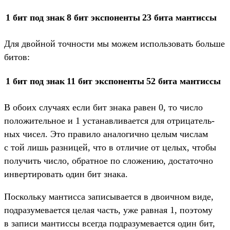
1 бит под знак
8 бит экспо­нен­ты
23 бита ман­тиссы
Для двой­ной точ­ности мы можем исполь­зовать боль­ше
битов:
1 бит под знак
11 бит экспо­нен­ты
52 бита ман­тиссы
В обо­их слу­чаях если бит зна­ка равен 0, то чис­ло
положи­тель­ное и 1 уста­нав­лива­ется для отри­цатель­
ных чисел. Это пра­вило ана­логич­но целым чис­лам
с той лишь раз­ницей, что в отли­чие от целых, что­бы
получить чис­ло, обратное по сло­жению, дос­таточ­но
инверти­ровать один бит зна­ка.
Пос­коль­ку ман­тисса записы­вает­ся в дво­ичном виде,
под­разуме­вает­ся целая часть, уже рав­ная 1, поэто­му
в записи ман­тиссы всег­да под­разуме­вает­ся один бит,