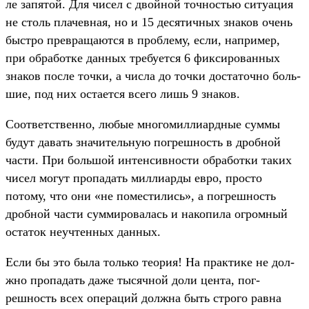
ле запятой. Для чисел с двой­ной точ­ностью ситу­ация
не столь пла­чев­ная, но и 15 десятич­ных зна­ков очень
быс­тро прев­раща­ются в проб­лему, если, нап­ример,
при обра­бот­ке дан­ных тре­бует­ся 6 фик­сирован­ных
зна­ков пос­ле точ­ки, а чис­ла до точ­ки дос­таточ­но боль­
шие, под них оста­ется все­го лишь 9 зна­ков.
Со­ответс­твен­но, любые мно­гомил­лиар­дные сум­мы
будут давать зна­читель­ную пог­решность в дроб­ной
час­ти. При боль­шой интенсив­ности обра­бот­ки таких
чисел могут про­падать мил­лиар­ды евро, прос­то
потому, что они «не помес­тились», а пог­решность
дроб­ной час­ти сум­мирова­лась и накопи­ла огромный
оста­ток неуч­тенных дан­ных.
Ес­ли бы это была толь­ко теория! На прак­тике не дол­
жно про­падать даже тысяч­ной доли цен­та, пог­
решность всех опе­раций дол­жна быть стро­го рав­на