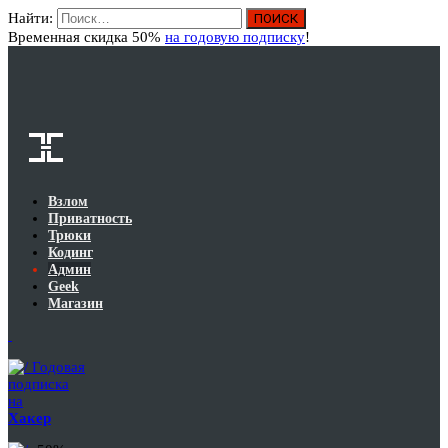
Найти:
Вход
Временная скидка 50%
на годовую подписку
!
Взлом
Приватность
Трюки
Кодинг
Админ
Geek
Магазин
Годовая
подписка
на
Хакер