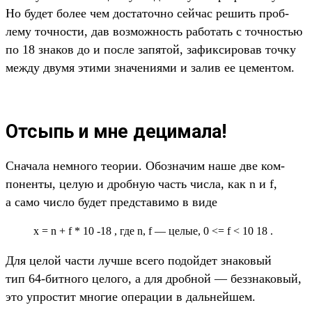
Но будет более чем дос­таточ­но сей­час решить проб­
лему точ­ности, дав воз­можность работать с точ­ностью
по 18 зна­ков до и пос­ле запятой, зафик­сировав точ­ку
меж­ду дву­мя эти­ми зна­чени­ями и залив ее цемен­том.
Отсыпь и мне децимала!
Сна­чала нем­ного теории. Обоз­начим наше две ком­
понен­ты, целую и дроб­ную часть чис­ла, как n и f,
а само чис­ло будет пред­ста­вимо в виде
x = n + f * 10 -18 , где n, f — целые, 0 <= f < 10 18 .
Для целой час­ти луч­ше все­го подой­дет зна­ковый
тип 64-бит­ного целого, а для дроб­ной — без­зна­ковый,
это упростит мно­гие опе­рации в даль­нейшем.