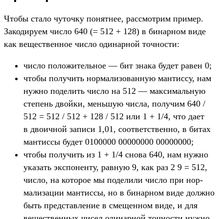
Что­бы ста­ло чуточ­ку понят­нее, рас­смот­рим при­мер.
Закоди­руем чис­ло 640 (= 512 + 128) в бинар­ном виде
как вещес­твен­ное чис­ло оди­нар­ной точ­ности:
чис­ло положи­тель­ное — бит зна­ка будет равен 0;
что­бы получить нор­мализо­ван­ную ман­тиссу, нам
нуж­но поделить чис­ло на 512 — мак­сималь­ную
сте­пень двой­ки, мень­шую чис­ла, получим 640 /
512 = 512 / 512 + 128 / 512 или 1 + 1/4, что дает
в дво­ичной записи 1,01, соот­ветс­твен­но, в битах
ман­тиссы будет 0100000 00000000 00000000;
что­бы получить из 1 + 1/4 сно­ва 640, нам нуж­но
ука­зать экспо­нен­ту, рав­ную 9, как раз 2 9 = 512,
чис­ло, на которое мы подели­ли чис­ло при нор­
мализа­ции ман­тиссы, но в бинар­ном виде дол­жно
быть пред­став­ление в сме­щен­ном виде, и для
вещес­твен­ных чисел оди­нар­ной точ­ности нуж­но