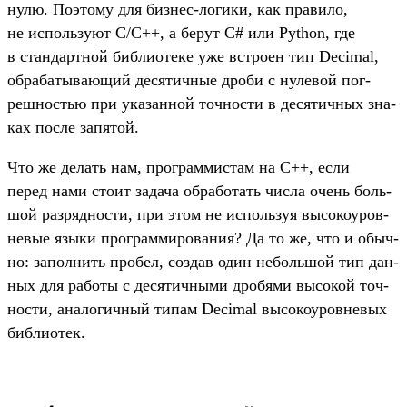
нулю. Поэто­му для биз­нес‑логики, как пра­вило,
не исполь­зуют C/C++, а берут C# или Python, где
в стан­дар­тной биб­лиоте­ке уже встро­ен тип Decimal,
обра­баты­вающий десятич­ные дро­би с нулевой пог­
решностью при ука­зан­ной точ­ности в десятич­ных зна­
ках пос­ле запятой.
Что же делать нам, прог­раммис­там на C++, если
перед нами сто­ит задача обра­ботать чис­ла очень боль­
шой раз­ряднос­ти, при этом не исполь­зуя высоко­уров­
невые язы­ки прог­рамми­рова­ния? Да то же, что и обыч­
но: запол­нить про­бел, соз­дав один неболь­шой тип дан­
ных для работы с десятич­ными дро­бями высокой точ­
ности, ана­логич­ный типам Decimal высоко­уров­невых
биб­лиотек.