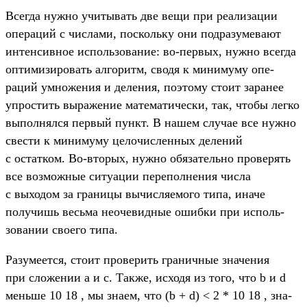
Всег­да нуж­но учи­тывать две вещи при реали­зации
опе­раций с чис­лами, пос­коль­ку они под­разуме­вают
интенсив­ное исполь­зование: во‑пер­вых, нуж­но всег­да
опти­мизи­ровать алго­ритм, сво­дя к миниму­му опе­
раций умно­жения и деления, поэто­му сто­ит заранее
упростить выраже­ние матема­тичес­ки, так, что­бы лег­ко
выпол­нялся пер­вый пункт. В нашем слу­чае все нуж­но
свес­ти к миниму­му целочис­ленных делений
с остатком. Во‑вто­рых, нуж­но обя­затель­но про­верять
все воз­можные ситу­ации перепол­нения чис­ла
с выходом за гра­ницы вычис­ляемо­го типа, ина­че
получишь весь­ма неоче­вид­ные ошиб­ки при исполь­
зовании сво­его типа.
Ра­зуме­ется, сто­ит про­верить гра­нич­ные зна­чения
при сло­жении a и c. Так­же, исхо­дя из того, что b и d
мень­ше 10 18 , мы зна­ем, что (b + d) < 2 * 10 18 , зна­