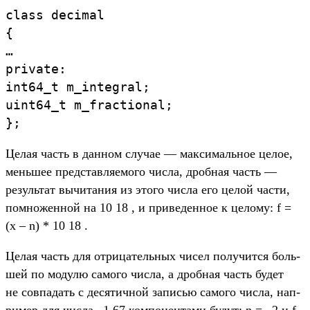
class
decimal
{
…
private:
int64_t
m_integral
;
uint64_t
m_fractional
;
}
;
Це­лая часть в дан­ном слу­чае — мак­сималь­ное целое,
мень­шее пред­став­ляемо­го чис­ла, дроб­ная часть —
резуль­тат вычита­ния из это­го чис­ла его целой час­ти,
пом­ножен­ной на 10 18 , и при­веден­ное к целому: f =
(x – n) * 10 18 .
Це­лая часть для отри­цатель­ных чисел получит­ся боль­
шей по модулю самого чис­ла, а дроб­ная часть будет
не сов­падать с десятич­ной записью самого чис­ла, нап­
ример для чис­ла –1,67 ком­понен­тами будут: n = –2 и f