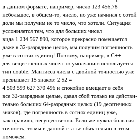
в дан­ном фор­мате, нап­ример, чис­ло 123 456,78 —
неболь­шое, в общем‑то, чис­ло, но уже начиная с сотой
доли мы получим не то чис­ло, что хотели. Ситу­ация
усложня­ется тем, что для боль­ших чисел
вида 1 234 567 890, которое прек­расно помеща­ется
даже в 32-раз­рядное целое, мы получим пог­решность
уже в сот­нях еди­ниц! Поэто­му, нап­ример, в C++
для вещес­твен­ных чисел по умол­чанию исполь­зует­ся
тип double. Ман­тисса чис­ла с двой­ной точ­ностью уже
пре­выша­ет 15 зна­ков: 2 52 =
4 503 599 627 370 496 и спо­кой­но вме­щает в себя
все 32-раз­рядные целые, давая сбой толь­ко на дей­стви­
тель­но боль­ших 64-раз­рядных целых (19 десятич­ных
зна­ков), где пог­решность в сот­нях еди­ниц уже,
как пра­вило, несущес­твен­на. Если же нуж­на боль­шая
точ­ность, то мы в дан­ной статье обя­затель­но в этом
поможем.