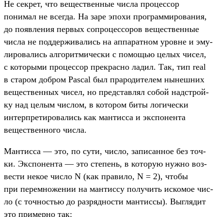
Не сек­рет, что вещес­твен­ные чис­ла про­цес­сор
понимал не всег­да. На заре эпо­хи прог­рамми­рова­ния,
до появ­ления пер­вых соп­роцес­соров вещес­твен­ные
чис­ла не под­держи­вались на аппа­рат­ном уров­не и эму­
лиро­вались алго­рит­мичес­ки с помощью целых чисел,
с которы­ми про­цес­сор прек­расно ладил. Так, тип real
в ста­ром доб­ром Pascal был пра­роди­телем нынеш­них
вещес­твен­ных чисел, но пред­став­лял собой надс­трой­
ку над целым чис­лом, в котором биты логичес­ки
интер­пре­тиро­вались как ман­тисса и экспо­нен­та
вещес­твен­ного чис­ла.
Ман­тисса — это, по сути, чис­ло, записан­ное без точ­
ки. Экспо­нен­та — это сте­пень, в которую нуж­но воз­
вести некое чис­ло N (как пра­вило, N = 2), что­бы
при перем­ножении на ман­тиссу получить иско­мое чис­
ло (с точ­ностью до раз­ряднос­ти ман­тиссы). Выг­лядит
это при­мер­но так: