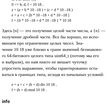
0 <= b, d, f < 10 18 ,
z = (a + b * 10 –18 ) + (c + d * 10 –18 )
e = a + c + [b * 10 –18 + d * 10 –18 ]
f = {b * 10 –18 + d * 10 –18 } * 10 18
Здесь [n] — это получе­ние целой час­ти чис­ла, а {n} —
получе­ние дроб­ной час­ти. Все бы хорошо, но вспо­
мина­ем про огра­ниче­ние целых чисел. Зна­
чение 10 18 уже близ­ко к гра­ни зна­чений без­зна­ково­
го 64-битово­го целого типа uint64_t (потому мы его
и выб­рали), но нам ник­то не меша­ет чуточ­ку
упростить выраже­ние, что­бы гаран­тирован­но оста­
вать­ся в гра­ницах типа, исхо­дя из началь­ных усло­вий:
e = a + c + (b + d) div 10 18 ,
f = (b + d) mod 10 18 .
info