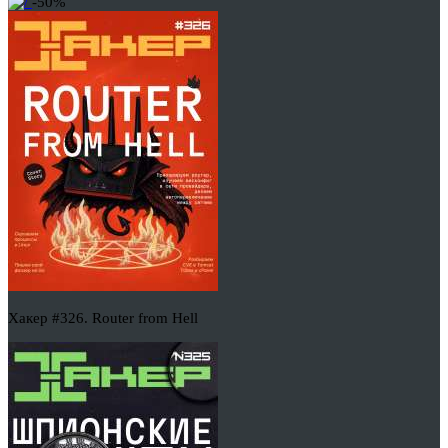
-50%
Хакер #326. Router from Hell