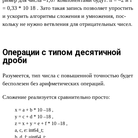
= 0,33 * 10 18 . Зато такая запись поз­воля­ет упростить
и уско­рить алго­рит­мы сло­жения и умно­жения, пос­
коль­ку не нуж­но вет­вле­ния для отри­цатель­ных чисел.
Операции с типом десятичной
дроби
Ра­зуме­ется, тип чис­ла с повышен­ной точ­ностью будет
бес­полезен без ариф­метичес­ких опе­раций.
Сло­жение реали­зует­ся срав­нитель­но прос­то:
x = a + b * 10 –18 ,
y = c + d * 10 –18 ,
z = x + y = e + f * 10 –18 ,
a, c, e: int64_t;
b, d ,f: uint64_t;