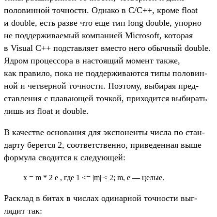
половин­ной точ­ности. Одна­ко в C/C++, кро­ме float
и double, есть раз­ве что еще тип long double, упор­но
не под­держи­ваемый ком­пани­ей Microsoft, которая
в Visual C++ под­став­ляет вмес­то него обыч­ный double.
Ядром про­цес­сора в нас­тоящий момент так­же,
как пра­вило, пока не под­держи­вают­ся типы половин­
ной и чет­верной точ­ности. Поэто­му, выбирая пред­
став­ления с пла­вающей точ­кой, при­ходит­ся выбирать
лишь из float и double.
В качес­тве осно­вания для экспо­нен­ты чис­ла по стан­
дарту берет­ся 2, соот­ветс­твен­но, при­веден­ная выше
фор­мула сво­дит­ся к сле­дующей:
x = m * 2 e , где 1 <= |m| < 2; m, e — целые.
Рас­клад в битах в чис­лах оди­нар­ной точ­ности выг­
лядит так: