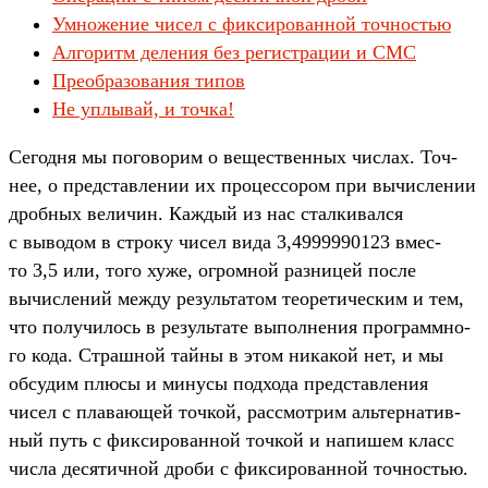
Умножение чисел с фиксированной точностью
Алгоритм деления без регистрации и СМС
Преобразования типов
Не уплывай, и точка!
Се­год­ня мы погово­рим о вещес­твен­ных чис­лах. Точ­
нее, о пред­став­лении их про­цес­сором при вычис­лении
дроб­ных величин. Каж­дый из нас стал­кивал­ся
с выводом в стро­ку чисел вида 3,4999990123 вмес­
то 3,5 или, того хуже, огромной раз­ницей пос­ле
вычис­лений меж­ду резуль­татом теоре­тичес­ким и тем,
что получи­лось в резуль­тате выпол­нения прог­рам­мно­
го кода. Страш­ной тай­ны в этом никакой нет, и мы
обсу­дим плю­сы и минусы под­хода пред­став­ления
чисел с пла­вающей точ­кой, рас­смот­рим аль­тер­натив­
ный путь с фик­сирован­ной точ­кой и напишем класс
чис­ла десятич­ной дро­би с фик­сирован­ной точ­ностью.