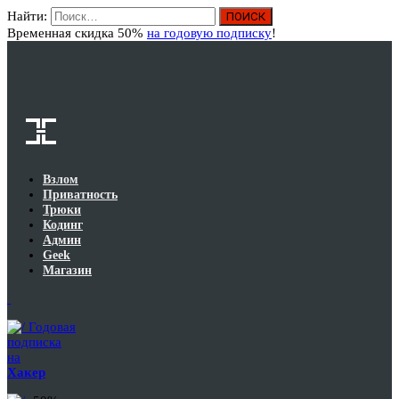
Найти:
Вход
Временная скидка 50%
на годовую подписку
!
Взлом
Приватность
Трюки
Кодинг
Админ
Geek
Магазин
Годовая
подписка
на
Хакер