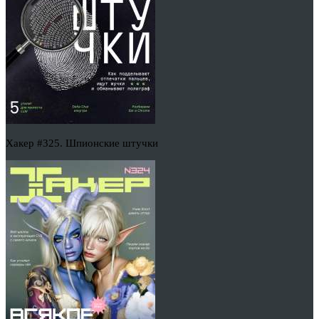
Хакер #325. Шпионские штучки