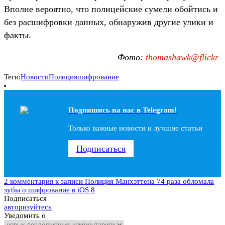
Вполне вероятно, что полицейские сумели обойтись и
без расшифровки данных, обнаружив другие улики и
факты.
Фото:
thomashawk@flickr
Теги:
Новости
Полиция
шифрование
Подпишись на наc в Telegram!
Только важные новости и лучшие статьи
Подписаться
2 комментария
к записи Полиция Манхэттена 74 раза обломала
зубы о шифрование в iOS 8
Подписаться
авторизуйтесь
Уведомить о