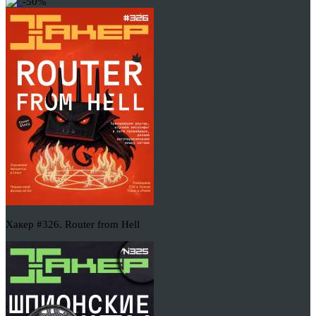
-50%
Хакер #326. Router from Hell