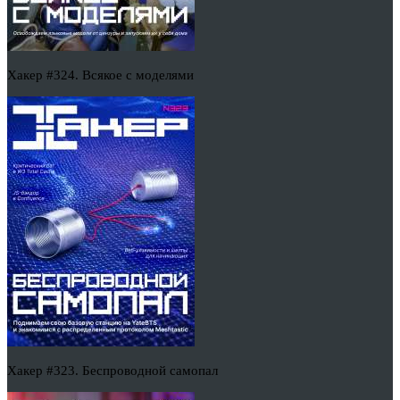
Хакер #324. Всякое с моделями
Хакер #323. Беспроводной самопал