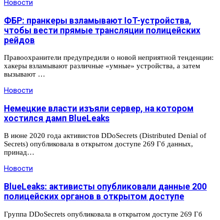
Новости
ФБР: пранкеры взламывают IoT-устройства,
чтобы вести прямые трансляции полицейских
рейдов
Правоохранители предупредили о новой неприятной тенденции:
хакеры взламывают различные «умные» устройства, а затем
вызывают …
Новости
Немецкие власти изъяли сервер, на котором
хостился дамп BlueLeaks
В июне 2020 года активистов DDoSecrets (Distributed Denial of
Secrets) опубликовала в открытом доступе 269 Гб данных,
принад…
Новости
BlueLeaks: активисты опубликовали данные 200
полицейских органов в открытом доступе
Группа DDoSecrets опубликовала в открытом доступе 269 Гб