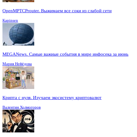
OpenMPTCProuter. Выжимаем все соки из слабой сети
Kapinsen
MEGANews. Cамые важные события в мире инфосека за июнь
Мария Нефёдова
Крипта с нуля. Изучаем экосистему криптовалют
Валентин Холмогоров