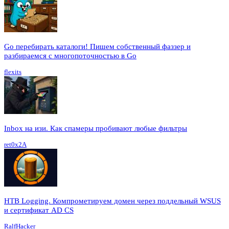
Go перебирать каталоги! Пишем собственный фаззер и
разбираемся с многопоточностью в Go
flexits
Inbox на изи. Как спамеры пробивают любые фильтры
ret0x2A
HTB Logging. Компрометируем домен через поддельный WSUS
и сертификат AD CS
RalfHacker