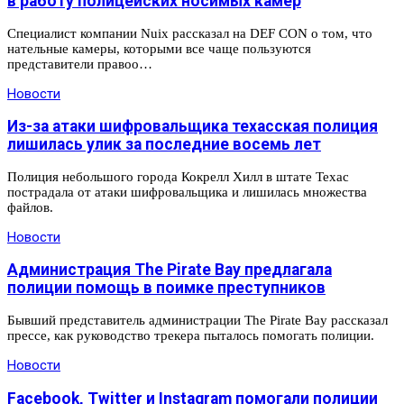
в работу полицейских носимых камер
Специалист компании Nuix рассказал на DEF CON о том, что
нательные камеры, которыми все чаще пользуются
представители правоо…
Новости
Из-за атаки шифровальщика техасская полиция
лишилась улик за последние восемь лет
Полиция небольшого города Кокрелл Хилл в штате Техас
пострадала от атаки шифровальщика и лишилась множества
файлов.
Новости
Администрация The Pirate Bay предлагала
полиции помощь в поимке преступников
Бывший представитель администрации The Pirate Bay рассказал
прессе, как руководство трекера пыталось помогать полиции.
Новости
Facebook, Twitter и Instagram помогали полиции