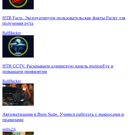
HTB Facts. Эксплуатируем пользовательские факты Facter для
получения рута
RalfHacker
HTB CCTV. Раскрываем админскую панель motionEye и
повышаем привилегии
RalfHacker
Автоматизация в Burp Suite. Учимся работать с макросами и
правилами
ret0x2A