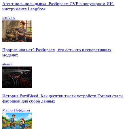
Агент ноль-ноль-дырка. Разбираем CVE в популярном ИИ-
инструменте Langflow
ret0x2A
Прорыв или нет? Разбираем, кто есть кто в генеративных
моделях
afonin
История FortiBleed. Как десятки тысяч устройств Fortinet стали
фабрикой для сбора данных
Мария Нефёдова