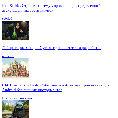
Red Stable. Строим систему управления распределенной
атакующей инфраструктурой
es0rle0
Лаборатория хакера. 7 утилит для пентеста и разработки
ret0x2A
CI/CD на голом Bash. Собираем и публикуем приложения для
Android без лишних инструментов
Владимир Тимофеев