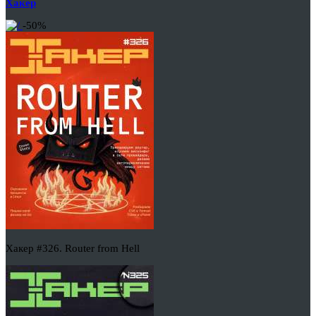
Хакер
-50%
Хакер #326. Router from Hell