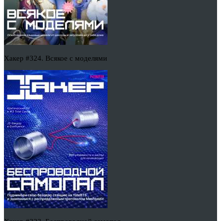
Хакер #324. Всякое с моделями