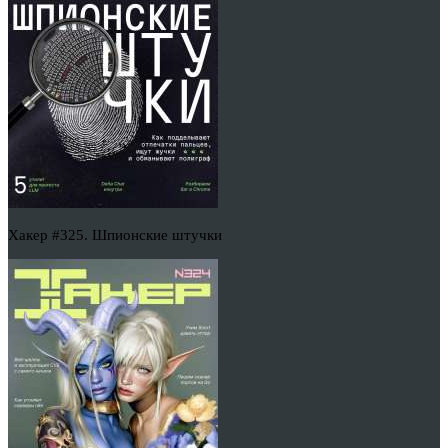
Хакер #325. Шпионские штучки