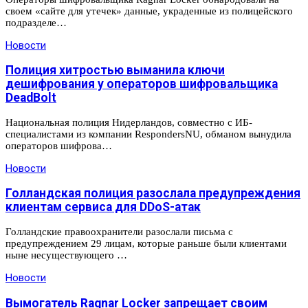
своем «сайте для утечек» данные, украденные из полицейского
подразделе…
Новости
Полиция хитростью выманила ключи
дешифрования у операторов шифровальщика
DeadBolt
Национальная полиция Нидерландов, совместно с ИБ-
специалистами из компании RespondersNU, обманом вынудила
операторов шифрова…
Новости
Голландская полиция разослала предупреждения
клиентам сервиса для DDoS-атак
Голландские правоохранители разослали письма с
предупреждением 29 лицам, которые раньше были клиентами
ныне несуществующего …
Новости
Вымогатель Ragnar Locker запрещает своим