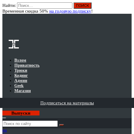
Найти:
Вход
Временная скидка 50%
на годовую подписку
!
Взлом
Приватность
Трюки
Кодинг
Админ
Geek
Магазин
Подписаться на материалы
Выпуски
Годовая
подписка
на