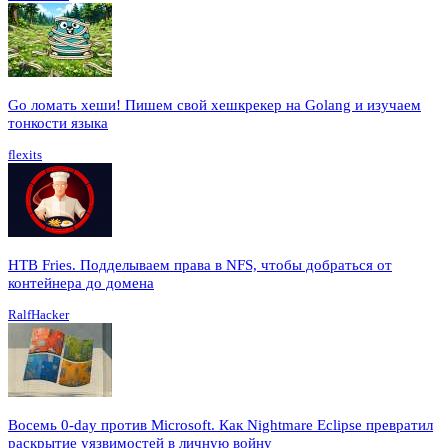
Go ломать хеши! Пишем свой хешкрекер на Golang и изучаем
тонкости языка
flexits
HTB Fries. Подделываем права в NFS, чтобы добраться от
контейнера до домена
RalfHacker
Восемь 0-day против Microsoft. Как Nightmare Eclipse превратил
раскрытие уязвимостей в личную войну