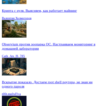
Крипта с нуля. Выясняем, как работает майнинг
Валентин Холмогоров
Observium против зоопарка ОС. Настраиваем мониторинг в
домашней лаборатории
Cath_Ars_IS_785
Вскрытие показало. Достаем root shell роутера, не зная ни
одного пароля
r00t.mu0xFlya