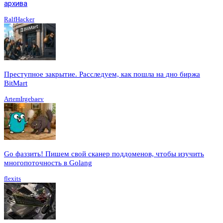
архива
RalfHacker
Преступное закрытие. Расследуем, как пошла на дно биржа
BitMart
ArtemIrgebaev
Go фаззить! Пишем свой сканер поддоменов, чтобы изучить
многопоточность в Golang
flexits