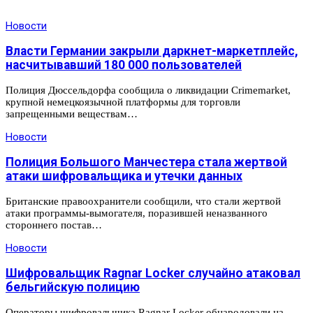
Новости
Власти Германии закрыли даркнет-маркетплейс,
насчитывавший 180 000 пользователей
Полиция Дюссельдорфа сообщила о ликвидации Crimemarket,
крупной немецкоязычной платформы для торговли
запрещенными веществам…
Новости
Полиция Большого Манчестера стала жертвой
атаки шифровальщика и утечки данных
Британские правоохранители сообщили, что стали жертвой
атаки программы-вымогателя, поразившей неназванного
стороннего постав…
Новости
Шифровальщик Ragnar Locker случайно атаковал
бельгийскую полицию
Операторы шифровальщика Ragnar Locker обнародовали на