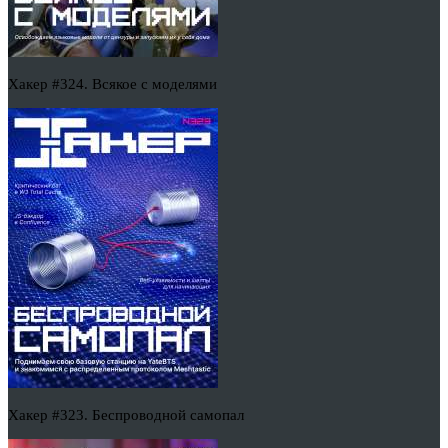
Хакер #324. Всякое с моделями
Хакер #323. Беспроводной самопал