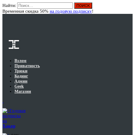
Найти:
Вход
Временная скидка 50%
на годовую подписку
!
Взлом
Приватность
Трюки
Кодинг
Админ
Geek
Магазин
Годовая
подписка
на
Хакер