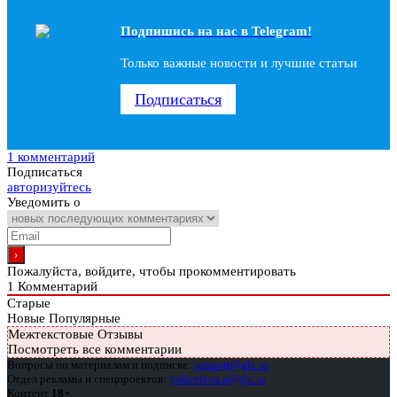
Подпишись на наc в Telegram!
Только важные новости и лучшие статьи
Подписаться
1 комментарий
Подписаться
авторизуйтесь
Уведомить о
Пожалуйста, войдите, чтобы прокомментировать
1
Комментарий
Старые
Новые
Популярные
Межтекстовые Отзывы
Посмотреть все комментарии
Вопросы по материалам и подписке:
support@glc.ru
Отдел рекламы и спецпроектов:
yakovleva.a@glc.ru
Контент
18+