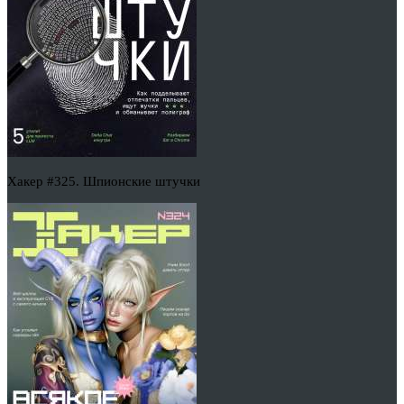
Хакер #325. Шпионские штучки