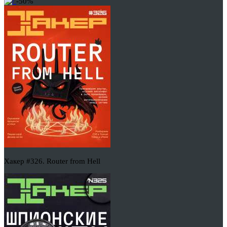
-50%
Хакер #326. Router from Hell