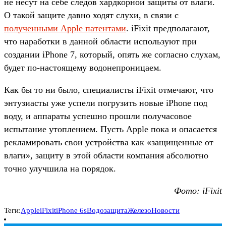
не несут на себе следов хардкорной защиты от влаги.
О такой защите давно ходят слухи, в связи с
полученными Apple патентами
. iFixit предполагают,
что наработки в данной области используют при
создании iPhone 7, который, опять же согласно слухам,
будет по-настоящему водонепроницаем.
Как бы то ни было, специалисты iFixit отмечают, что
энтузиасты уже успели погрузить новые iPhone под
воду, и аппараты успешно прошли получасовое
испытание утоплением. Пусть Apple пока и опасается
рекламировать свои устройства как «защищенные от
влаги», защиту в этой области компания абсолютно
точно улучшила на порядок.
Фото: iFixit
Теги:
Apple
iFixit
iPhone 6s
Водозащита
Железо
Новости