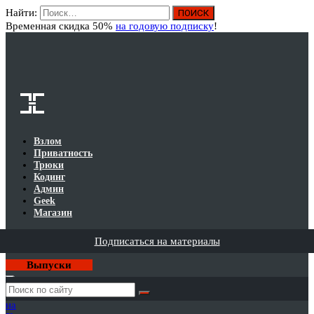
Найти:
Вход
Временная скидка 50%
на годовую подписку
!
Взлом
Приватность
Трюки
Кодинг
Админ
Geek
Магазин
Подписаться на материалы
Выпуски
Годовая
подписка
на