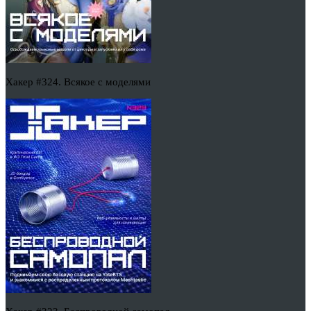
Хакер #324. Всякое с моделями