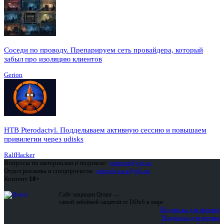
Соседи по проводу. Препарируем сеть провайдера, который
забыл про изоляцию клиентов
Gerion
HTB Pterodactyl. Подделываем активную сессию и повышаем
привилегии через udisks
RalfHacker
Вопросы по материалам и подписке:
support@glc.ru
Отдел рекламы и спецпроектов:
yakovleva.a@glc.ru
Контент
18+
Сайт защищен Qrator —
самой забойной защитой от DDoS в мире
Подписка для физлиц
Подписка для юрлиц