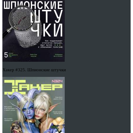
Хакер #325. Шпионские штучки