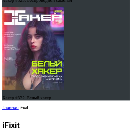
Хакер #323. Беспроводной самопал
Хакер #322. Белый хакер
Главная
iFixit
iFixit