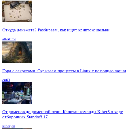
Откуда деньжата? Разбираем, как ищут криптокошельки
aftertime
Гора с секретами. Скрываем процессы в Linux c помощью mount
cu63
От доменов до доменной печи. Капитан команды KiberS о ходе
отборочных Standoff 17
kiberjen