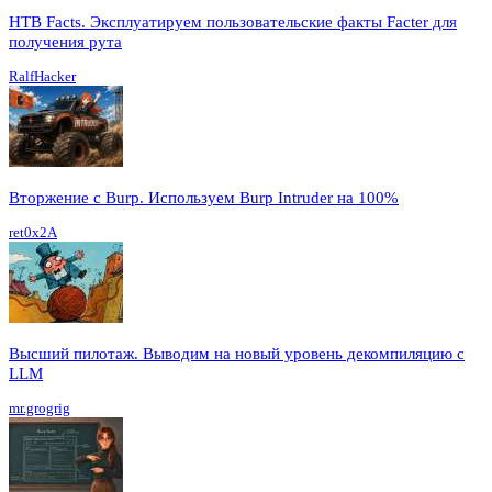
HTB Facts. Эксплуатируем пользовательские факты Facter для
получения рута
RalfHacker
Вторжение с Burp. Используем Burp Intruder на 100%
ret0x2A
Высший пилотаж. Выводим на новый уровень декомпиляцию с
LLM
mr.grogrig