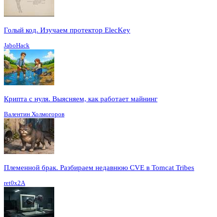
Голый код. Изучаем протектор ElecKey
JaboHack
Крипта с нуля. Выясняем, как работает майнинг
Валентин Холмогоров
Племенной брак. Разбираем недавнюю CVE в Tomcat Tribes
ret0x2A