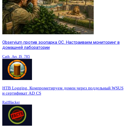
Observium против зоопарка ОС. Настраиваем мониторинг в
домашней лаборатории
Cath_Ars_IS_785
HTB Logging. Компрометируем домен через поддельный WSUS
и сертификат AD CS
RalfHacker