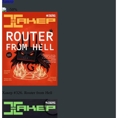
Хакер
-50%
Хакер #326. Router from Hell