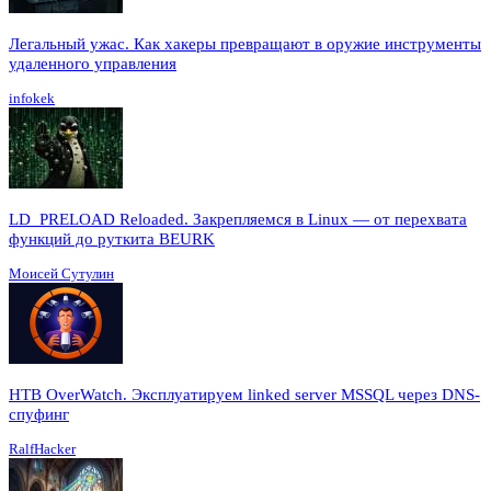
Легальный ужас. Как хакеры превращают в оружие инструменты
удаленного управления
infokek
LD_PRELOAD Reloaded. Закрепляемся в Linux — от перехвата
функций до руткита BEURK
Моисей Сутулин
HTB OverWatch. Эксплуатируем linked server MSSQL через DNS-
спуфинг
RalfHacker