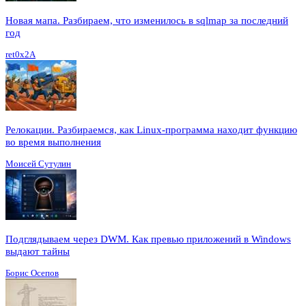
Новая мапа. Разбираем, что изменилось в sqlmap за последний
год
ret0x2A
Релокации. Разбираемся, как Linux-программа находит функцию
во время выполнения
Моисей Сутулин
Подглядываем через DWM. Как превью приложений в Windows
выдают тайны
Борис Осепов