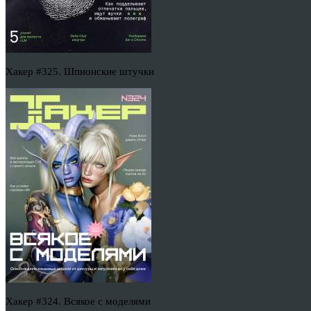
Хакер #325. Шпионские штучки
Хакер #324. Всякое с моделями