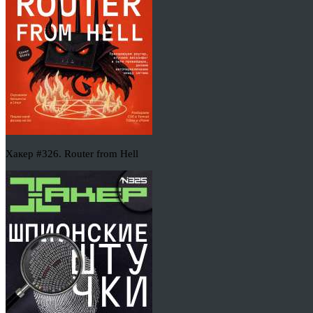
Хакер #326. Router from Hell