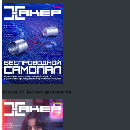
Хакер #323. Беспроводной самопал