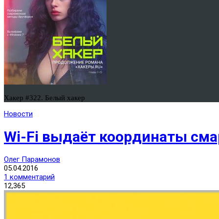
Хакер #322. Белый хакер
Новости
Wi-Fi выдаёт координаты сма
Олег Парамонов
05.04.2016
1 комментарий
12,365