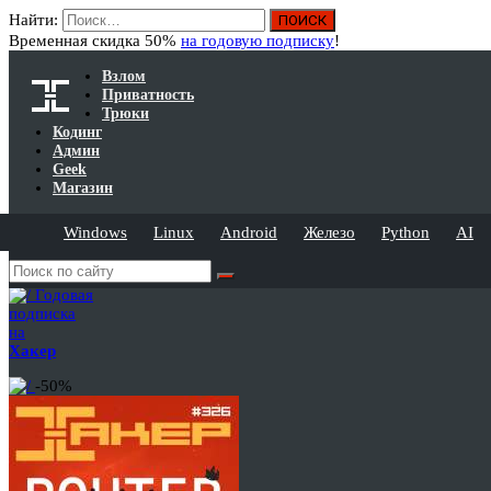
Найти:
Временная скидка 50%
на годовую подписку
!
Взлом
Приватность
Трюки
Кодинг
Админ
Geek
Магазин
Windows
Linux
Android
Железо
Python
AI
Годовая
подписка
на
Хакер
-50%